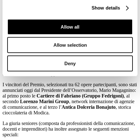
milioni di euro,
tra i premiati anche
Lorenzo Marini Group,
Antica Dolceria Bonajuto, Kartell
e
Edison
Show details
Verona, 12 novembre 2014
. Le Cartiere di Fabriano, le più antiche
d’Europa con ben 750 anni di vita, entrate a far parte del Gruppo
Allow all
Fedrigoni nel 2002, si sono aggiudicate il Premio alla miglior
Monografia d’impresa 2014, organizzato dall’Osservatorio
Monografie Istituzionali d’Impresa, con il patrocinio dell’Università
Allow selection
degli Studi di Verona dello IUSVE-Istituto Universitario Salesiano
Venezia, della Camera di Commercio di Verona e con la
collaborazione delle maggiori associazioni italiane della
comunicazione (Assocom, Assorel, Ferpi, TP, Unicom). Il premio ha
Deny
ricevuto l’adesione del Presidente della Repubblica e il patrocinio
del Ministero dello Sviluppo Economico.
I vincitori del Premio, selezionati tra 62 opere partecipanti, sono stati
annunciati oggi dal Presidente dell’Osservatorio, Mario Magagnino:
al primo posto le
Cartiere di
Fabriano
(Gruppo Fedrigoni)
, al
secondo
Lorenzo Marini Group
, network internazione di agenzie
di comunicazione, e al terzo l’
Antica Dolceria Bonajuto
, storica
cioccolateria di Modica.
La giuria seniores (composta da professionisti della comunicazione,
docenti e imprenditori) ha inoltre assegnato le seguenti menzioni
speciali: