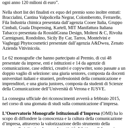
ogni anno 120 milioni di euro”.
Nella short list dei finalisti ex equo del premio sono inoltre entrati:
Braccialini, Cantina Valpolicella Negrar, Colomberotto, Ferrarelle,
Fila Industria chimica presentata dall’agenzia Cooee Italia, Gruppo
Cimbali, Guala Dispensing, Kartell, MIT Manifattura Italiana
Tabacco presentata da RossidiGrana Design, Molteni & C, Rivolta
Carmignani, Rondolino, Sicily By Car, Tarros, Montelvini e
Vagheggi Phytocosmetici presentate dall’agenzia A&Dwea, Zenato
Azienda Vitivinicola.
Le 62 monografie che hanno partecipato al Premio, di cui 48
presentate da imprese, enti e istituzioni e 14 da agenzie di
comunicazione, case editrici, creativi e copywriter, sono passate a un
doppio vaglio di selezione: una giuria seniores, composta da docenti
universitari italiani e stranieri, professionisti della comunicazione e
imprenditori, e una giuria juniores, composta da studenti di Scienze
della Comunicazione dell’Università di Verona e IUSVE.
La consegna ufficiale dei riconoscimenti avverrà a febbraio 2015,
nel corso di una giornata di studi sulla comunicazione d’impresa.
L’Osservatorio Monografie Istituzionali d’Impresa
(OMI) ha lo
scopo di diffondere la conoscenza e la cultura della comunicazione
d’impresa, attraverso la valorizzazione dello strumento della