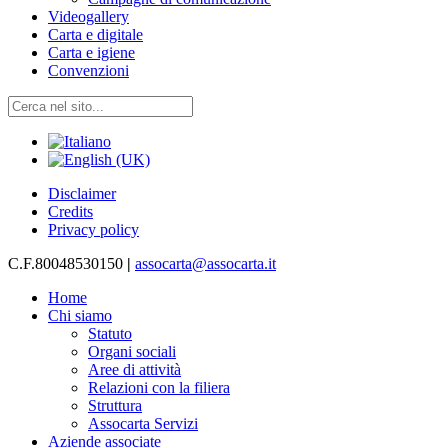
Videogallery
Carta e digitale
Carta e igiene
Convenzioni
Disclaimer
Credits
Privacy policy
C.F.80048530150
|
assocarta@assocarta.it
Home
Chi siamo
Statuto
Organi sociali
Aree di attività
Relazioni con la filiera
Struttura
Assocarta Servizi
Aziende associate