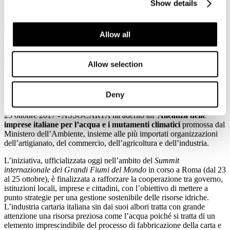
Show details
imprese italiane per l’acqua e i
mutamenti climatici presentata oggi al
Allow all
Water Summit di Roma. Le cartiere
hanno dimezzato l'utilizzo di acqua negli
Allow selection
ultimi trent'anni.
Dettagli
Deny
Pubblicato: 25 Ottobre 2017
25 ottobre 2017 - ASSOCARTA ha aderito all
’
Alleanza delle
imprese italiane per l’acqua e i mutamenti climatici
promossa dal
Ministero dell’Ambiente, insieme alle più importati organizzazioni
dell’artigianato, del commercio, dell’agricoltura e dell’industria.
L’iniziativa, ufficializzata oggi nell’ambito del
Summit
internazionale dei Grandi Fiumi del Mondo
in corso a Roma (dal 23
al 25 ottobre), è finalizzata a rafforzare la cooperazione tra governo,
istituzioni locali, imprese e cittadini, con l’obiettivo di mettere a
punto strategie per una gestione sostenibile delle risorse idriche.
L’industria cartaria italiana sin dai suoi albori tratta con grande
attenzione una risorsa preziosa come l’acqua poiché si tratta di un
elemento imprescindibile del processo di fabbricazione della carta e