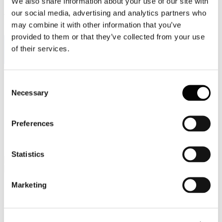
We also share information about your use of our site with
Viale Pasteur, 8/10 - 00144 Roma
our social media, advertising and analytics partners who
Tel. +39 06-591.91.31/40
may combine it with other information that you’ve
Fax. +39 06-591.0876
provided to them or that they’ve collected from your use
of their services.
Sei qui:
Consent
Home
Necessary
Selection
Sala stampa
Comunicati stampa
Assocarta aderisce all'Alleanza delle imprese italiane per
Preferences
l’acqua e i mutamenti climatici presentata oggi al Water
Summit di Roma. Le cartiere hanno dimezzato l'utilizzo di
acqua negli ultimi trent'anni.
Statistics
Marketing
Comunicati stampa
Assocarta aderisce all'Alleanza delle