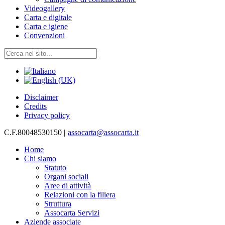
Videogallery
Carta e digitale
Carta e igiene
Convenzioni
Disclaimer
Credits
Privacy policy
C.F.80048530150
|
assocarta@assocarta.it
Home
Chi siamo
Statuto
Organi sociali
Aree di attività
Relazioni con la filiera
Struttura
Assocarta Servizi
Aziende associate