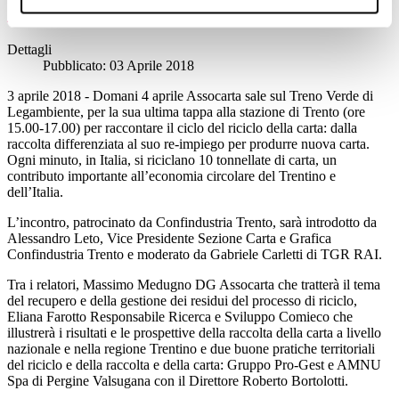
"Non fermiamo il #riciclo della #carta"
Dettagli
Pubblicato: 03 Aprile 2018
3 aprile 2018 - Domani 4 aprile Assocarta sale sul Treno Verde di
Legambiente, per la sua ultima tappa alla stazione di Trento (ore
15.00-17.00) per raccontare il ciclo del riciclo della carta: dalla
raccolta differenziata al suo re-impiego per produrre nuova carta.
Ogni minuto, in Italia, si riciclano 10 tonnellate di carta, un
contributo importante all’economia circolare del Trentino e
dell’Italia.
L’incontro, patrocinato da Confindustria Trento, sarà introdotto da
Alessandro Leto, Vice Presidente Sezione Carta e Grafica
Confindustria Trento e moderato da Gabriele Carletti di TGR RAI.
Tra i relatori, Massimo Medugno DG Assocarta che tratterà il tema
del recupero e della gestione dei residui del processo di riciclo,
Eliana Farotto Responsabile Ricerca e Sviluppo Comieco che
illustrerà i risultati e le prospettive della raccolta della carta a livello
nazionale e nella regione Trentino e due buone pratiche territoriali
del riciclo e della raccolta e della carta: Gruppo Pro-Gest e AMNU
Spa di Pergine Valsugana con il Direttore Roberto Bortolotti.