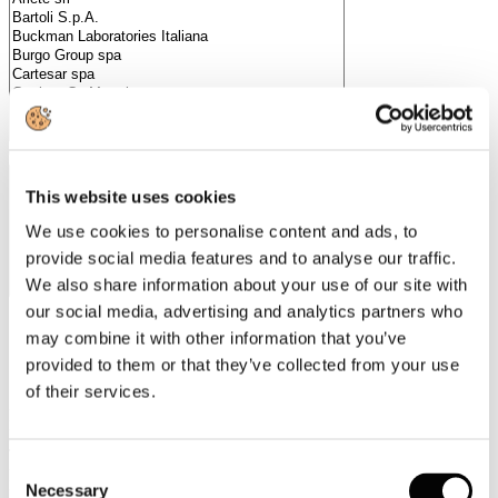
Categorie merceologiche
This website uses cookies
We use cookies to personalise content and ads, to
provide social media features and to analyse our traffic.
We also share information about your use of our site with
our social media, advertising and analytics partners who
may combine it with other information that you’ve
Scopri i Soci Aggregati
provided to them or that they’ve collected from your use
of their services.
Milano
Bastioni di Porta Volta, 7 - 20121 Milano
Tel. +39 02-290.03018 r.a
Consent
Fax. +39 02-290.033.96
Necessary
Selection
Roma