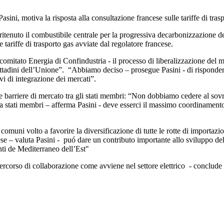
ini, motiva la risposta alla consultazione francese sulle tariffe di trasp
itenuto il combustibile centrale per la progressiva decarbonizzazione dei
 tariffe di trasporto gas avviate dal regolatore francese.
mitato Energia di Confindustria - il processo di liberalizzazione del 
 cittadini dell’Unione”. “Abbiamo deciso – prosegue Pasini - di risponder
ivi di integrazione dei mercati”.
are barriere di mercato tra gli stati membri: “Non dobbiamo cedere al sovr
i tra stati membri – afferma Pasini - deve esserci il massimo coordinament
e comuni volto a favorire la diversificazione di tutte le rotte di import
ese – valuta Pasini - puó dare un contributo importante allo sviluppo de
onti de Mediterraneo dell’Est"
corso di collaborazione come avviene nel settore elettrico - conclude P