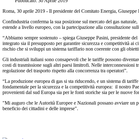
Pubblicato: 30 Aprile 2019
Roma, 30 aprile 2019
-
Il presidente del Comitato Energia, Giuseppe Pas
Confindustria conferma la sua posizione sul mercato del gas naturale, r
estende a livello europeo, con la partecipazione alla consultazione sulle
“Abbiamo sempre sostenuto – spiega Giuseppe Pasini, presidente del co
integrato sia il presupposto per garantire sicurezza e competitività ai
rischio che si sviluppi un sistema tariffario non coerente con gli obiett
Gli industriali italiani sono consapevoli che le tariffe possono divent
costi di trasmissione sugli altri paesi limitrofi. Nelle interconnession
regolazione del trasporto rispetto alla concorrenza tra operatori”.
“La produzione europea di gas si sta riducendo, e un sistema di tariff
fondamentale per la sicurezza e la competitività europea: il nostro Pa
provenienti dal sud Europa sia per le fonti storiche sia per le nuove f
"Mi auguro che le Autorità Europee e Nazionali possano avviare un per
beneficio dei cittadini e delle imprese".