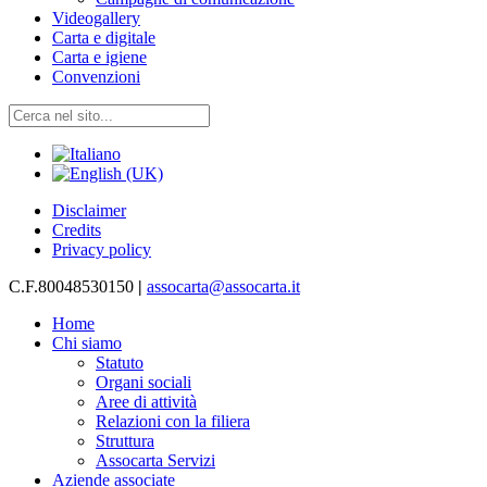
Videogallery
Carta e digitale
Carta e igiene
Convenzioni
Disclaimer
Credits
Privacy policy
C.F.80048530150
|
assocarta@assocarta.it
Home
Chi siamo
Statuto
Organi sociali
Aree di attività
Relazioni con la filiera
Struttura
Assocarta Servizi
Aziende associate