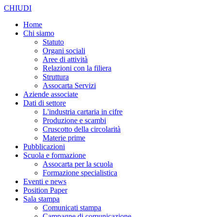
CHIUDI
Home
Chi siamo
Statuto
Organi sociali
Aree di attività
Relazioni con la filiera
Struttura
Assocarta Servizi
Aziende associate
Dati di settore
L'industria cartaria in cifre
Produzione e scambi
Cruscotto della circolarità
Materie prime
Pubblicazioni
Scuola e formazione
Assocarta per la scuola
Formazione specialistica
Eventi e news
Position Paper
Sala stampa
Comunicati stampa
Campagne di comunicazione