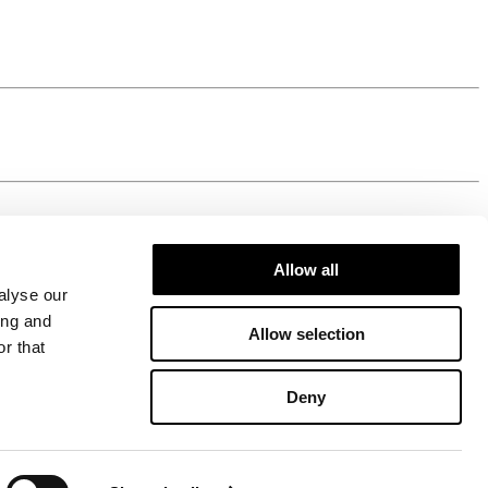
Allow all
alyse our
ing and
Allow selection
r that
Deny