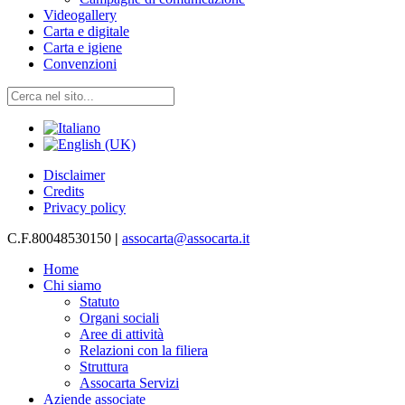
Videogallery
Carta e digitale
Carta e igiene
Convenzioni
Disclaimer
Credits
Privacy policy
C.F.80048530150
|
assocarta@assocarta.it
Home
Chi siamo
Statuto
Organi sociali
Aree di attività
Relazioni con la filiera
Struttura
Assocarta Servizi
Aziende associate