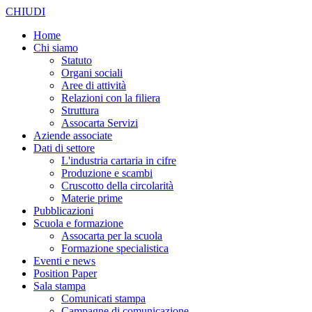
CHIUDI
Home
Chi siamo
Statuto
Organi sociali
Aree di attività
Relazioni con la filiera
Struttura
Assocarta Servizi
Aziende associate
Dati di settore
L'industria cartaria in cifre
Produzione e scambi
Cruscotto della circolarità
Materie prime
Pubblicazioni
Scuola e formazione
Assocarta per la scuola
Formazione specialistica
Eventi e news
Position Paper
Sala stampa
Comunicati stampa
Campagne di comunicazione