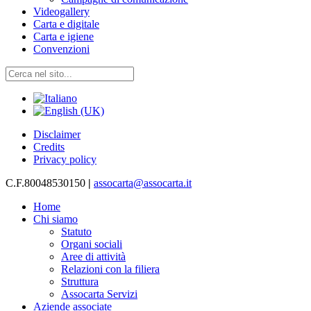
Videogallery
Carta e digitale
Carta e igiene
Convenzioni
Disclaimer
Credits
Privacy policy
C.F.80048530150
|
assocarta@assocarta.it
Home
Chi siamo
Statuto
Organi sociali
Aree di attività
Relazioni con la filiera
Struttura
Assocarta Servizi
Aziende associate