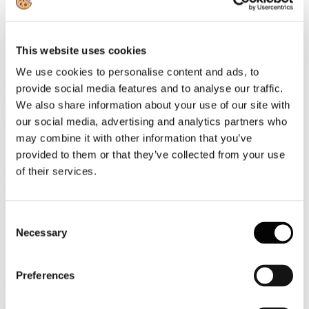
materie prime, già per loro natura rinnovabili, sono per il 70%
riciclate a livello generale“. Medugno sarà ad Assisi il 8 settembre e
interverrà al dibattito in rappresentanza della Federazione.
This website uses cookies
We use cookies to personalise content and ads, to
Leggi di più
provide social media features and to analyse our traffic.
We also share information about your use of our site with
11
Set, 2025
our social media, advertising and analytics partners who
may combine it with other information that you’ve
Assocarta alle Giornate dell'Energia e
provided to them or that they’ve collected from your use
dell'Economia Circolare di Trevi il 12
of their services.
settembre alle ore 11.00 presso Villa
Fabri
Consent
Necessary
Selection
"CAMBIA IL MONDO, TUTTO CAMBIA" oggi
#11settembre
partono le Giornate dell'
#Energia
e dell'
#EconomiaCircolare
di
Preferences
#TREVI
2025.
Il DG
Assocarta/Massimo Medugno
interverrà domani
#12settembre
alla sessione sull'
#EconomiaCircolare
alle ore 11.00.