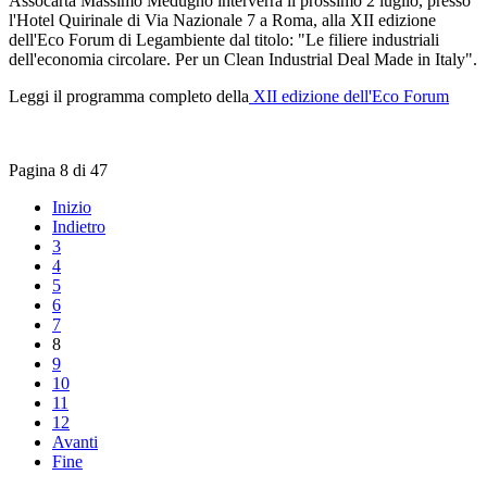
Assocarta Massimo Medugno interverrà il prossimo 2 luglio, presso
l'Hotel Quirinale di Via Nazionale 7 a Roma, alla XII edizione
dell'Eco Forum di Legambiente dal titolo: "Le filiere industriali
dell'economia circolare. Per un Clean Industrial Deal Made in Italy".
Leggi il programma completo della
XII edizione dell'Eco Forum
Pagina 8 di 47
Inizio
Indietro
3
4
5
6
7
8
9
10
11
12
Avanti
Fine