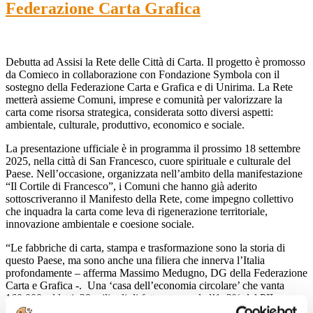
Federazione Carta Grafica
Debutta ad Assisi la Rete delle Città di Carta. Il progetto è promosso
da Comieco in collaborazione con Fondazione Symbola con il
sostegno della Federazione Carta e Grafica e di Unirima. La Rete
metterà assieme Comuni, imprese e comunità per valorizzare la
carta come risorsa strategica, considerata sotto diversi aspetti:
ambientale, culturale, produttivo, economico e sociale.
La presentazione ufficiale è in programma il prossimo 18 settembre
2025, nella città di San Francesco, cuore spirituale e culturale del
Paese. Nell’occasione, organizzata nell’ambito della manifestazione
“Il Cortile di Francesco”, i Comuni che hanno già aderito
sottoscriveranno il Manifesto della Rete, come impegno collettivo
che inquadra la carta come leva di rigenerazione territoriale,
innovazione ambientale e coesione sociale.
“Le fabbriche di carta, stampa e trasformazione sono la storia di
questo Paese, ma sono anche una filiera che innerva l’Italia
profondamente – afferma Massimo Medugno, DG della Federazione
Carta e Grafica -. Una ‘casa dell’economia circolare’ che vanta
160.000 addetti, 28 miliardi di fatturato e vale l’1, 2% del PIL, con
un tasso di riciclo nell’imballaggio stabilmente oltre l’85%, le cui