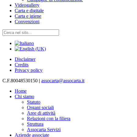
Videogallery
Carta e digitale
Carta e igiene
Convenzioni
Disclaimer
Credits
Privacy policy
C.F.80048530150
|
assocarta@assocarta.it
Home
Chi siamo
Statuto
Organi sociali
Aree di attività
Relazioni con la filiera
Struttura
Assocarta Servizi
Aziende associate