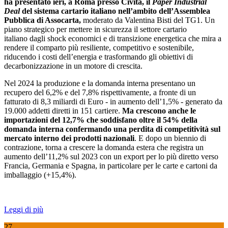
ha presentato ieri, a Roma presso Civita, il
Paper Industrial
Deal
del sistema cartario italiano nell’ambito dell’Assemblea
Pubblica di Assocarta,
moderato da Valentina Bisti del TG1. Un
piano strategico per mettere in sicurezza il settore cartario
italiano dagli shock economici e di transizione energetica che mira a
rendere il comparto più resiliente, competitivo e sostenibile,
riducendo i costi dell’energia e trasformando gli obiettivi di
decarbonizzazione in un motore di crescita.
Nel 2024 la produzione e la domanda interna presentano un
recupero del 6,2% e del 7,8% rispettivamente, a fronte di un
fatturato di 8,3 miliardi di Euro - in aumento dell’1,5% - generato da
19.000 addetti diretti in 151 cartiere.
Ma crescono anche le
importazioni del 12,7% che soddisfano oltre il 54% della
domanda interna confermando una perdita di competitività sul
mercato interno dei prodotti nazionali
. E dopo un biennio di
contrazione, torna a crescere la domanda estera che registra un
aumento dell’11,2% sul 2023 con un export per lo più diretto verso
Francia, Germania e Spagna, in particolare per le carte e cartoni da
imballaggio (+15,4%).
Leggi di più
27