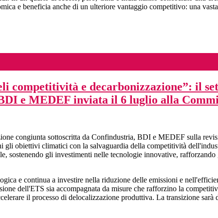
omica e beneficia anche di un ulteriore vantaggio competitivo: una vasta
i competitività e decarbonizzazione”: il set
 BDI e MEDEF inviata il 6 luglio alla Comm
razione congiunta sottoscritta da Confindustria, BDI e MEDEF sulla re
gli obiettivi climatici con la salvaguardia della competitività dell'indus
le, sostenendo gli investimenti nelle tecnologie innovative, rafforzando 
logica e continua a investire nella riduzione delle emissioni e nell'effici
isione dell'ETS sia accompagnata da misure che rafforzino la competitivi
ccelerare il processo di delocalizzazione produttiva. La transizione sarà