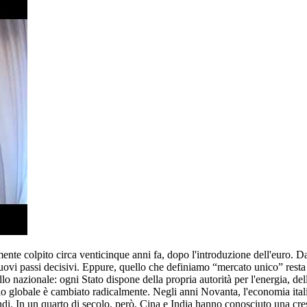
lmente colpito circa venticinque anni fa, dopo l'introduzione dell'euro. 
ovi passi decisivi. Eppure, quello che definiamo “mercato unico” resta 
ello nazionale: ogni Stato dispone della propria autorità per l'energia, de
ario globale è cambiato radicalmente. Negli anni Novanta, l'economia ita
i. In un quarto di secolo, però, Cina e India hanno conosciuto una cres