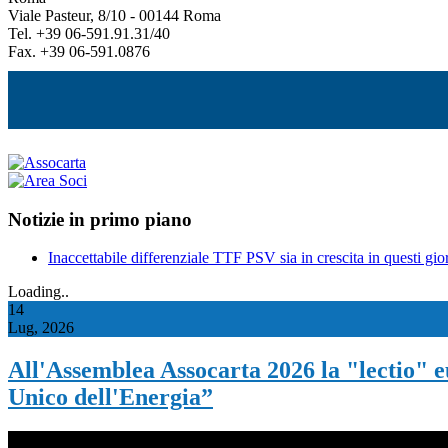
Viale Pasteur, 8/10 - 00144 Roma
Tel. +39 06-591.91.31/40
Fax. +39 06-591.0876
Notizie in primo piano
Inaccettabile differenziale TTF PSV sia in crescita in questi gior
Loading..
14
Lug, 2026
All'Assemblea Assocarta 2026 la "lectio" e
Unico dell'Energia”