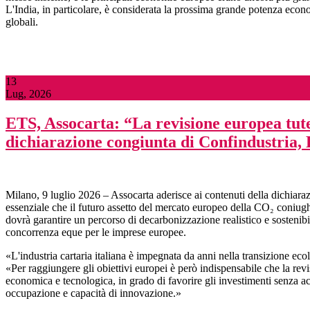
L'India, in particolare, è considerata la prossima grande potenza econ
globali.
13
Lug, 2026
ETS, Assocarta: “La revisione europea tutel
dichiarazione congiunta di Confindustria,
Milano, 9 luglio 2026 – Assocarta aderisce ai contenuti della dichia
essenziale che il futuro assetto del mercato europeo della CO₂ coniughi 
dovrà garantire un percorso di decarbonizzazione realistico e sostenibi
concorrenza eque per le imprese europee.
«L'industria cartaria italiana è impegnata da anni nella transizione eco
«Per raggiungere gli obiettivi europei è però indispensabile che la rev
economica e tecnologica, in grado di favorire gli investimenti senza a
occupazione e capacità di innovazione.»