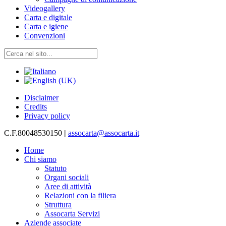
Videogallery
Carta e digitale
Carta e igiene
Convenzioni
Disclaimer
Credits
Privacy policy
C.F.80048530150
|
assocarta@assocarta.it
Home
Chi siamo
Statuto
Organi sociali
Aree di attività
Relazioni con la filiera
Struttura
Assocarta Servizi
Aziende associate