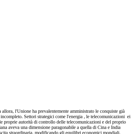
Da allora, l'Unione ha prevalentemente amministrato le conquiste già
incompleto. Settori strategici come l'energia
, le telecomunicazioni
ei
lle proprie autorità di controllo delle telecomunicazioni e del proprio
liana aveva una dimensione paragonabile a quella di Cina e India
cita straordinaria, modificando gli equilibri economici mondiali.