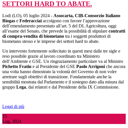
SETTORI HARD TO ABATE.
Lodi (LO), 05 luglio 2024 -
Assocarta, CIB-Consorzio Italiano
Biogas
e
Federacciai
accolgono con favore l’approvazione
dell’emendamento presentato all’art. 5 del DL Agricoltura, oggi
all’esame del Senato, che prevede la possibilità di stipulare
contratti
di compra-vendita di biometano
tra i soggetti produttori di
biometano stesso e le imprese dei settori hard to abate.
Un intervento fortemente sollecitato in questi mesi dalle tre sigle e
reso possibile grazie al lavoro coordinato tra Ministero
dell’Ambiente e GSE. Un ringraziamento particolare va al Ministro
Pichetto Fratin
e al Presidente del GSE
Paolo Arrigoni
che ancora
una volta hanno dimostrato la volontà del Governo di non voler
arretrare sugli obiettivi di transizione. Fondamentale anche la
sensibilità mostrata dal Parlamento e il sostegno dato alla misura dal
gruppo
Lega
, dai relatori e dal Presidente della IX Commissione.
Leggi di più
15
Lug, 2024