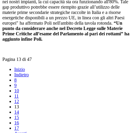
nei nostri impianti, la cui capacità sta ora funzionando all'80%. Tale
gap produttivo potrebbe essere riempito grazie all’utilizzo delle
materie prime secondarie strategiche raccolte in Italia e a risorse
energetiche disponibili a un prezzo UE, in linea con gli altri Paesi
europei" ha affermato Poli nell'ambito della tavola rotonda.
“Un
punto da considerare anche nel Decreto Legge sulle Materie
Prime Critiche all’esame del Parlamento al pari dei rottami” ha
aggiunto infine Poli.
Pagina 13 di 47
Inizio
Indietro
8
9
10
11
12
13
14
15
16
17