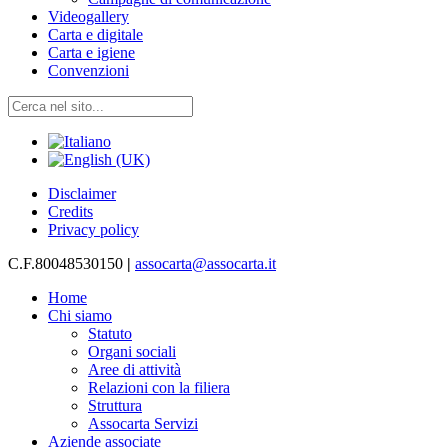
Videogallery
Carta e digitale
Carta e igiene
Convenzioni
Disclaimer
Credits
Privacy policy
C.F.80048530150
|
assocarta@assocarta.it
Home
Chi siamo
Statuto
Organi sociali
Aree di attività
Relazioni con la filiera
Struttura
Assocarta Servizi
Aziende associate