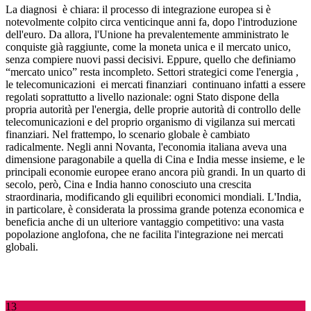
La diagnosi
è chiara: il processo di integrazione europea si è
notevolmente colpito circa venticinque anni fa, dopo l'introduzione
dell'euro. Da allora, l'Unione ha prevalentemente amministrato le
conquiste già raggiunte, come la moneta unica e il mercato unico,
senza compiere nuovi passi decisivi. Eppure, quello che definiamo
“mercato unico” resta incompleto. Settori strategici come l'energia
,
le telecomunicazioni
ei mercati finanziari
continuano infatti a essere
regolati soprattutto a livello nazionale: ogni Stato dispone della
propria autorità per l'energia, delle proprie autorità di controllo delle
telecomunicazioni e del proprio organismo di vigilanza sui mercati
finanziari. Nel frattempo, lo scenario globale è cambiato
radicalmente. Negli anni Novanta, l'economia italiana aveva una
dimensione paragonabile a quella di Cina e India messe insieme, e le
principali economie europee erano ancora più grandi. In un quarto di
secolo, però, Cina e India hanno conosciuto una crescita
straordinaria, modificando gli equilibri economici mondiali. L'India,
in particolare, è considerata la prossima grande potenza economica e
beneficia anche di un ulteriore vantaggio competitivo: una vasta
popolazione anglofona, che ne facilita l'integrazione nei mercati
globali.
13