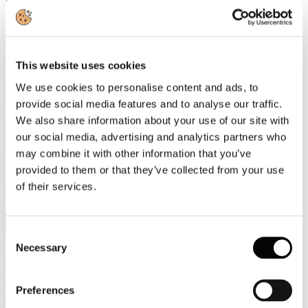
«L'industria cartaria italiana è impegnata da anni nella transizione
ecologica e continua a investire nella riduzione delle emissioni e
nell'efficienza energetica», dichiara il Presidente di Assocarta,
Lorenzo Poli. «Per raggiungere gli obiettivi europei è però
This website uses cookies
indispensabile che la revisione dell'ETS sia accompagnata da misure
che rafforzino la competitività del sistema industriale. Servono
We use cookies to personalise content and ads, to
regole coerenti con la realtà economica e tecnologica, in grado di
provide social media features and to analyse our traffic.
favorire gli investimenti senza accelerare il processo di
We also share information about your use of our site with
delocalizzazione produttiva. La transizione sarà davvero efficace
solo se riuscirà a mantenere in Europa produzione, occupazione e
our social media, advertising and analytics partners who
capacità di innovazione.»
may combine it with other information that you’ve
provided to them or that they’ve collected from your use
of their services.
Leggi di più
9
Lug, 2026
Consent
Necessary
Selection
Assemblea Assocarta 2026: l'intervista al
Presidente di Assocarta Lorenzo Poli
Preferences
sull'andamento 2025-2026