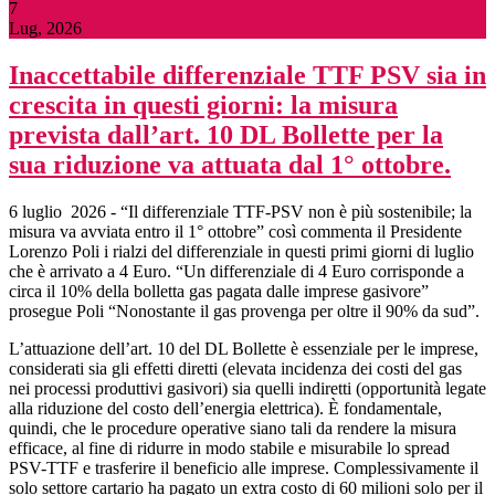
7
Lug, 2026
Inaccettabile differenziale TTF PSV sia in
crescita in questi giorni: la misura
prevista dall’art. 10 DL Bollette per la
sua riduzione va attuata dal 1° ottobre.
6 luglio 2026 - “Il differenziale TTF-PSV non è più sostenibile; la
misura va avviata entro il 1° ottobre” così commenta il Presidente
Lorenzo Poli i rialzi del differenziale in questi primi giorni di luglio
che è arrivato a 4 Euro. “Un differenziale di 4 Euro corrisponde a
circa il 10% della bolletta gas pagata dalle imprese gasivore”
prosegue Poli “Nonostante il gas provenga per oltre il 90% da sud”.
L’attuazione dell’art. 10 del DL Bollette è essenziale per le imprese,
considerati sia gli effetti diretti (elevata incidenza dei costi del gas
nei processi produttivi gasivori) sia quelli indiretti (opportunità legate
alla riduzione del costo dell’energia elettrica). È fondamentale,
quindi, che le procedure operative siano tali da rendere la misura
efficace, al fine di ridurre in modo stabile e misurabile lo spread
PSV-TTF e trasferire il beneficio alle imprese. Complessivamente il
solo settore cartario ha pagato un extra costo di 60 milioni solo per il