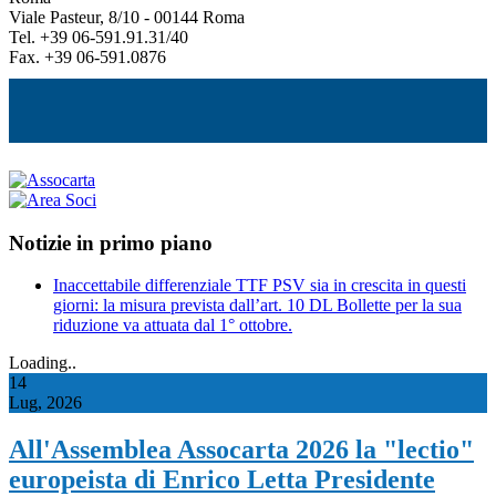
Viale Pasteur, 8/10 - 00144 Roma
Tel. +39 06-591.91.31/40
Fax. +39 06-591.0876
Notizie in primo piano
Inaccettabile differenziale TTF PSV sia in crescita in questi
giorni: la misura prevista dall’art. 10 DL Bollette per la sua
riduzione va attuata dal 1° ottobre.
Loading..
14
Lug, 2026
All'Assemblea Assocarta 2026 la "lectio"
europeista di Enrico Letta Presidente