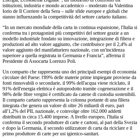
istituzioni, industria e mondo accademico – moderato da Valentina
Iorio de Il Corriere della Sera – sulle sfide europee e globali che
stanno influenzando la competitività del settore cartario italiano.
“In un mercato mondiale della carta in continua espansione, l'Italia si
conferma tra i protagonisti più competitivi del settore grazie a un
modello industriale fondato su innovazione, integrazione di filiera e
produzioni ad alto valore aggiunto, che contribuisce per il 2,4% al
valore aggiunto del manifatturiero nazionale, con un'incidenza
superiore a quella registrata in Germania e Francia”, afferma il
Presidente di Assocarta Lorenzo Poli.
Un comparto che rappresenta uno dei principali esempi di economia
circolare del Paese: l'89% delle materie prime impiegate proviene da
fonti rinnovabili o secondarie, il 99% dell'acqua viene riciclato, il
91% dell'energia elettrica è autoprodotto tramite cogenerazione e il
98% delle fibre vergini è certificato da catene di custodia sostenibili.
Il comparto cartario rappresenta la colonna portante di una filiera
integrata che genera un valore di oltre 26 miliardi di euro, pari
all'1,2% del PIL nazionale, e coinvolge oltre 162.000 addetti
distribuiti in circa 15.400 imprese. A livello europeo, l'Italia si
conferma il secondo produttore di carte e cartoni, al pari della Svezia
e dopo la Germania, il secondo utilizzatore di carta da riciclare e il
primo produttore di carte per usi igienico-sanitari.