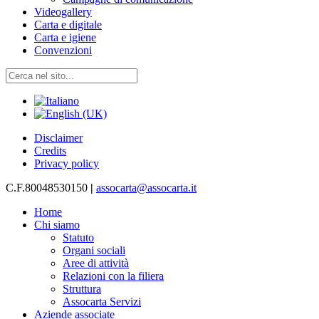
Videogallery
Carta e digitale
Carta e igiene
Convenzioni
Disclaimer
Credits
Privacy policy
C.F.80048530150
|
assocarta@assocarta.it
Home
Chi siamo
Statuto
Organi sociali
Aree di attività
Relazioni con la filiera
Struttura
Assocarta Servizi
Aziende associate