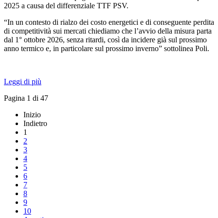
2025 a causa del differenziale TTF PSV.
“In un contesto di rialzo dei costo energetici e di conseguente perdita
di competitività sui mercati chiediamo che l’avvio della misura parta
dal 1° ottobre 2026, senza ritardi, così da incidere già sul prossimo
anno termico e, in particolare sul prossimo inverno” sottolinea Poli.
Leggi di più
Pagina 1 di 47
Inizio
Indietro
1
2
3
4
5
6
7
8
9
10