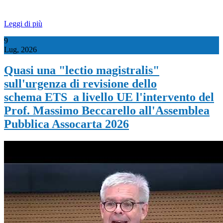
Leggi di più
9
Lug, 2026
Quasi una "lectio magistralis"
sull'urgenza di revisione dello
schema ETS a livello UE l'intervento del
Prof. Massimo Beccarello all'Assemblea
Pubblica Assocarta 2026