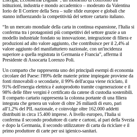
istituzioni, industria e mondo accademico – moderato da Valentina
Iorio de Il Corriere della Sera – sulle sfide europee e globali che
stanno influenzando la competitività del settore cartario italiano.
“In un mercato mondiale della carta in continua espansione, l'Italia si
conferma tra i protagonisti più competitivi del settore grazie a un
modello industriale fondato su innovazione, integrazione di filiera e
produzioni ad alto valore aggiunto, che contribuisce per il 2,4% al
valore aggiunto del manifatturiero nazionale, con un'incidenza
superiore a quella registrata in Germania e Francia”, afferma il
Presidente di Assocarta Lorenzo Poli.
Un comparto che rappresenta uno dei principali esempi di economia
circolare del Paese: l'89% delle materie prime impiegate proviene da
fonti rinnovabili o secondarie, il 99% dell'acqua viene riciclato, il
91% dell'energia elettrica è autoprodotto tramite cogenerazione e il
98% delle fibre vergini è certificato da catene di custodia sostenibili.
Il comparto cartario rappresenta la colonna portante di una filiera
integrata che genera un valore di oltre 26 miliardi di euro, pari
all'1,2% del PIL nazionale, e coinvolge oltre 162.000 addetti
distribuiti in circa 15.400 imprese. A livello europeo, l'Italia si
conferma il secondo produttore di carte e cartoni, al pari della Svezia
e dopo la Germania, il secondo utilizzatore di carta da riciclare e il
primo produttore di carte per usi igienico-sanitari.