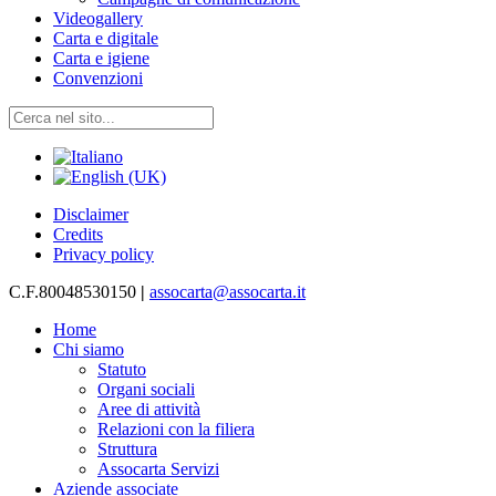
Videogallery
Carta e digitale
Carta e igiene
Convenzioni
Disclaimer
Credits
Privacy policy
C.F.80048530150
|
assocarta@assocarta.it
Home
Chi siamo
Statuto
Organi sociali
Aree di attività
Relazioni con la filiera
Struttura
Assocarta Servizi
Aziende associate