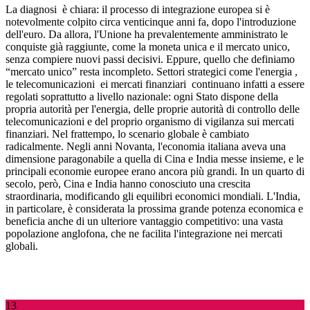
La diagnosi
è chiara: il processo di integrazione europea si è
notevolmente colpito circa venticinque anni fa, dopo l'introduzione
dell'euro. Da allora, l'Unione ha prevalentemente amministrato le
conquiste già raggiunte, come la moneta unica e il mercato unico,
senza compiere nuovi passi decisivi. Eppure, quello che definiamo
“mercato unico” resta incompleto. Settori strategici come l'energia
,
le telecomunicazioni
ei mercati finanziari
continuano infatti a essere
regolati soprattutto a livello nazionale: ogni Stato dispone della
propria autorità per l'energia, delle proprie autorità di controllo delle
telecomunicazioni e del proprio organismo di vigilanza sui mercati
finanziari. Nel frattempo, lo scenario globale è cambiato
radicalmente. Negli anni Novanta, l'economia italiana aveva una
dimensione paragonabile a quella di Cina e India messe insieme, e le
principali economie europee erano ancora più grandi. In un quarto di
secolo, però, Cina e India hanno conosciuto una crescita
straordinaria, modificando gli equilibri economici mondiali. L'India,
in particolare, è considerata la prossima grande potenza economica e
beneficia anche di un ulteriore vantaggio competitivo: una vasta
popolazione anglofona, che ne facilita l'integrazione nei mercati
globali.
13