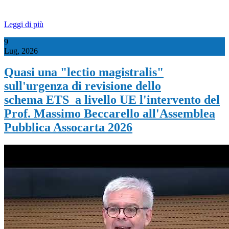
Leggi di più
9
Lug, 2026
Quasi una "lectio magistralis"
sull'urgenza di revisione dello
schema ETS a livello UE l'intervento del
Prof. Massimo Beccarello all'Assemblea
Pubblica Assocarta 2026