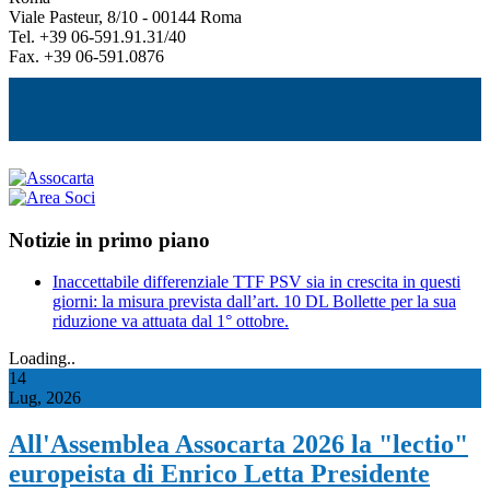
Viale Pasteur, 8/10 - 00144 Roma
Tel. +39 06-591.91.31/40
Fax. +39 06-591.0876
Notizie in primo piano
Inaccettabile differenziale TTF PSV sia in crescita in questi
giorni: la misura prevista dall’art. 10 DL Bollette per la sua
riduzione va attuata dal 1° ottobre.
Loading..
14
Lug, 2026
All'Assemblea Assocarta 2026 la "lectio"
europeista di Enrico Letta Presidente