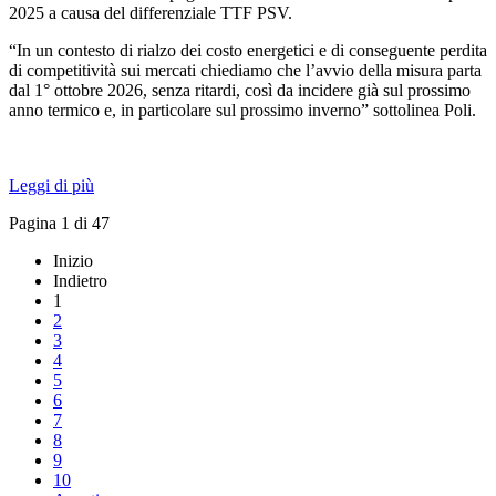
2025 a causa del differenziale TTF PSV.
“In un contesto di rialzo dei costo energetici e di conseguente perdita
di competitività sui mercati chiediamo che l’avvio della misura parta
dal 1° ottobre 2026, senza ritardi, così da incidere già sul prossimo
anno termico e, in particolare sul prossimo inverno” sottolinea Poli.
Leggi di più
Pagina 1 di 47
Inizio
Indietro
1
2
3
4
5
6
7
8
9
10