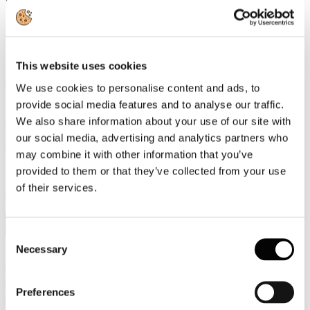
«L'industria cartaria italiana è impegnata da anni nella transizione
ecologica e continua a investire nella riduzione delle emissioni e
nell'efficienza energetica», dichiara il Presidente di Assocarta,
Lorenzo Poli. «Per raggiungere gli obiettivi europei è però
This website uses cookies
indispensabile che la revisione dell'ETS sia accompagnata da misure
che rafforzino la competitività del sistema industriale. Servono
We use cookies to personalise content and ads, to
regole coerenti con la realtà economica e tecnologica, in grado di
provide social media features and to analyse our traffic.
favorire gli investimenti senza accelerare il processo di
We also share information about your use of our site with
delocalizzazione produttiva. La transizione sarà davvero efficace
solo se riuscirà a mantenere in Europa produzione, occupazione e
our social media, advertising and analytics partners who
capacità di innovazione.»
may combine it with other information that you’ve
provided to them or that they’ve collected from your use
of their services.
Leggi di più
9
Lug, 2026
Consent
Necessary
Selection
Assemblea Assocarta 2026: l'intervista al
Presidente di Assocarta Lorenzo Poli
Preferences
sull'andamento 2025-2026