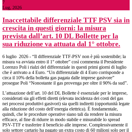
7
Lug, 2026
Inaccettabile differenziale TTF PSV sia in
crescita in questi giorni: la misura
prevista dall’art. 10 DL Bollette per la
sua riduzione va attuata dal 1° ottobre.
6 luglio 2026 - “Il differenziale TTF-PSV non è più sostenibile; la
misura va avviata entro il 1° ottobre” così commenta il Presidente
Lorenzo Poli i rialzi del differenziale in questi primi giorni di luglio
che è arrivato a 4 Euro. “Un differenziale di 4 Euro corrisponde a
circa il 10% della bolletta gas pagata dalle imprese gasivore”
prosegue Poli “Nonostante il gas provenga per oltre il 90% da sud”.
L’attuazione dell’art. 10 del DL Bollette è essenziale per le imprese,
considerati sia gli effetti diretti (elevata incidenza dei costi del gas
nei processi produttivi gasivori) sia quelli indiretti (opportunità legate
alla riduzione del costo dell’energia elettrica). È fondamentale,
quindi, che le procedure operative siano tali da rendere la misura
efficace, al fine di ridurre in modo stabile e misurabile lo spread
PSV-TTF e trasferire il beneficio alle imprese. Complessivamente il
solo settore cartario ha pagato un extra costo di 60 milioni solo per il