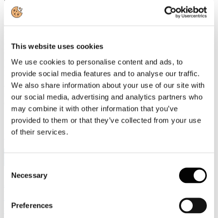
«L'industria cartaria italiana è impegnata da anni nella transizione
ecologica e continua a investire nella riduzione delle emissioni e
nell'efficienza energetica», dichiara il Presidente di Assocarta,
Lorenzo Poli. «Per raggiungere gli obiettivi europei è però
This website uses cookies
indispensabile che la revisione dell'ETS sia accompagnata da misure
che rafforzino la competitività del sistema industriale. Servono
We use cookies to personalise content and ads, to
regole coerenti con la realtà economica e tecnologica, in grado di
provide social media features and to analyse our traffic.
favorire gli investimenti senza accelerare il processo di
We also share information about your use of our site with
delocalizzazione produttiva. La transizione sarà davvero efficace
solo se riuscirà a mantenere in Europa produzione, occupazione e
our social media, advertising and analytics partners who
capacità di innovazione.»
may combine it with other information that you’ve
provided to them or that they’ve collected from your use
of their services.
Leggi di più
9
Lug, 2026
Consent
Necessary
Selection
Assemblea Assocarta 2026: l'intervista al
Presidente di Assocarta Lorenzo Poli
Preferences
sull'andamento 2025-2026