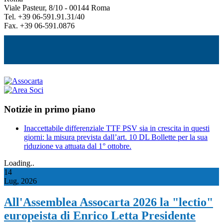
Viale Pasteur, 8/10 - 00144 Roma
Tel. +39 06-591.91.31/40
Fax. +39 06-591.0876
Notizie in primo piano
Inaccettabile differenziale TTF PSV sia in crescita in questi
giorni: la misura prevista dall’art. 10 DL Bollette per la sua
riduzione va attuata dal 1° ottobre.
Loading..
14
Lug, 2026
All'Assemblea Assocarta 2026 la "lectio"
europeista di Enrico Letta Presidente