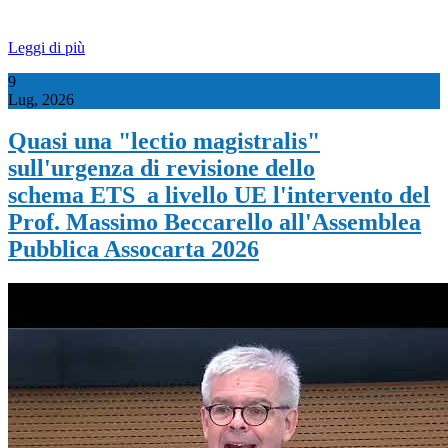
Leggi di più
9
Lug, 2026
Quasi una "lectio magistralis"
sull'urgenza di revisione dello
schema ETS a livello UE l'intervento del
Prof. Massimo Beccarello all'Assemblea
Pubblica Assocarta 2026