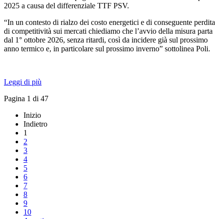
2025 a causa del differenziale TTF PSV.
“In un contesto di rialzo dei costo energetici e di conseguente perdita
di competitività sui mercati chiediamo che l’avvio della misura parta
dal 1° ottobre 2026, senza ritardi, così da incidere già sul prossimo
anno termico e, in particolare sul prossimo inverno” sottolinea Poli.
Leggi di più
Pagina 1 di 47
Inizio
Indietro
1
2
3
4
5
6
7
8
9
10