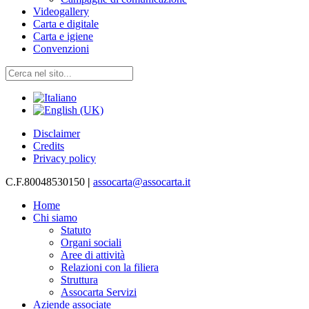
Videogallery
Carta e digitale
Carta e igiene
Convenzioni
Disclaimer
Credits
Privacy policy
C.F.80048530150
|
assocarta@assocarta.it
Home
Chi siamo
Statuto
Organi sociali
Aree di attività
Relazioni con la filiera
Struttura
Assocarta Servizi
Aziende associate