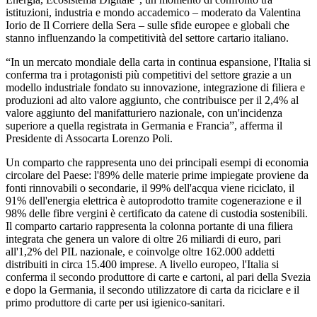
istituzioni, industria e mondo accademico – moderato da Valentina
Iorio de Il Corriere della Sera – sulle sfide europee e globali che
stanno influenzando la competitività del settore cartario italiano.
“In un mercato mondiale della carta in continua espansione, l'Italia si
conferma tra i protagonisti più competitivi del settore grazie a un
modello industriale fondato su innovazione, integrazione di filiera e
produzioni ad alto valore aggiunto, che contribuisce per il 2,4% al
valore aggiunto del manifatturiero nazionale, con un'incidenza
superiore a quella registrata in Germania e Francia”, afferma il
Presidente di Assocarta Lorenzo Poli.
Un comparto che rappresenta uno dei principali esempi di economia
circolare del Paese: l'89% delle materie prime impiegate proviene da
fonti rinnovabili o secondarie, il 99% dell'acqua viene riciclato, il
91% dell'energia elettrica è autoprodotto tramite cogenerazione e il
98% delle fibre vergini è certificato da catene di custodia sostenibili.
Il comparto cartario rappresenta la colonna portante di una filiera
integrata che genera un valore di oltre 26 miliardi di euro, pari
all'1,2% del PIL nazionale, e coinvolge oltre 162.000 addetti
distribuiti in circa 15.400 imprese. A livello europeo, l'Italia si
conferma il secondo produttore di carte e cartoni, al pari della Svezia
e dopo la Germania, il secondo utilizzatore di carta da riciclare e il
primo produttore di carte per usi igienico-sanitari.