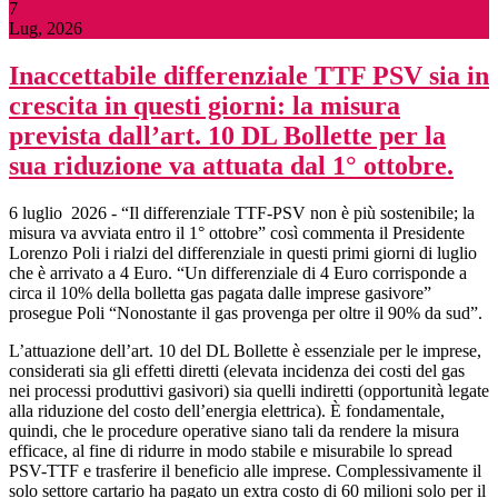
7
Lug, 2026
Inaccettabile differenziale TTF PSV sia in
crescita in questi giorni: la misura
prevista dall’art. 10 DL Bollette per la
sua riduzione va attuata dal 1° ottobre.
6 luglio 2026 - “Il differenziale TTF-PSV non è più sostenibile; la
misura va avviata entro il 1° ottobre” così commenta il Presidente
Lorenzo Poli i rialzi del differenziale in questi primi giorni di luglio
che è arrivato a 4 Euro. “Un differenziale di 4 Euro corrisponde a
circa il 10% della bolletta gas pagata dalle imprese gasivore”
prosegue Poli “Nonostante il gas provenga per oltre il 90% da sud”.
L’attuazione dell’art. 10 del DL Bollette è essenziale per le imprese,
considerati sia gli effetti diretti (elevata incidenza dei costi del gas
nei processi produttivi gasivori) sia quelli indiretti (opportunità legate
alla riduzione del costo dell’energia elettrica). È fondamentale,
quindi, che le procedure operative siano tali da rendere la misura
efficace, al fine di ridurre in modo stabile e misurabile lo spread
PSV-TTF e trasferire il beneficio alle imprese. Complessivamente il
solo settore cartario ha pagato un extra costo di 60 milioni solo per il