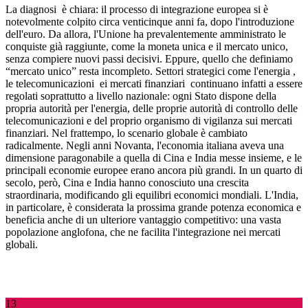
La diagnosi
è chiara: il processo di integrazione europea si è
notevolmente colpito circa venticinque anni fa, dopo l'introduzione
dell'euro. Da allora, l'Unione ha prevalentemente amministrato le
conquiste già raggiunte, come la moneta unica e il mercato unico,
senza compiere nuovi passi decisivi. Eppure, quello che definiamo
“mercato unico” resta incompleto. Settori strategici come l'energia
,
le telecomunicazioni
ei mercati finanziari
continuano infatti a essere
regolati soprattutto a livello nazionale: ogni Stato dispone della
propria autorità per l'energia, delle proprie autorità di controllo delle
telecomunicazioni e del proprio organismo di vigilanza sui mercati
finanziari. Nel frattempo, lo scenario globale è cambiato
radicalmente. Negli anni Novanta, l'economia italiana aveva una
dimensione paragonabile a quella di Cina e India messe insieme, e le
principali economie europee erano ancora più grandi. In un quarto di
secolo, però, Cina e India hanno conosciuto una crescita
straordinaria, modificando gli equilibri economici mondiali. L'India,
in particolare, è considerata la prossima grande potenza economica e
beneficia anche di un ulteriore vantaggio competitivo: una vasta
popolazione anglofona, che ne facilita l'integrazione nei mercati
globali.
13