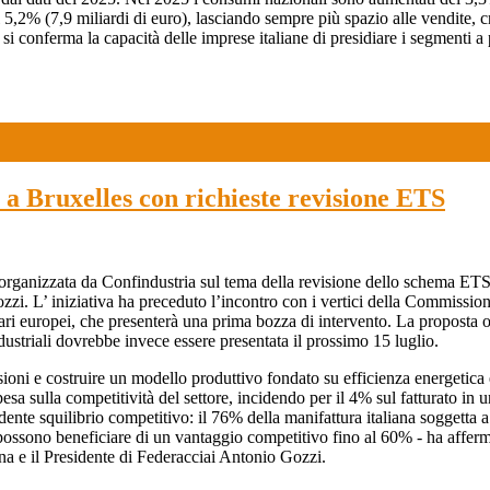
del 5,2% (7,9 miliardi di euro), lasciando sempre più spazio alle vendite,
 si conferma la capacità delle imprese italiane di presidiare i segmenti a
 a Bruxelles con richieste revisione ETS
organizzata da Confindustria sul tema della revisione dello schema ETS
zi. L’ iniziativa ha preceduto l’incontro con i vertici della Commission
ri europei, che presenterà una prima bozza di intervento. La proposta org
 industriali dovrebbe invece essere presentata il prossimo 15 luglio.
missioni e costruire un modello produttivo fondato su efficienza energeti
 sulla competitività del settore, incidendo per il 4% sul fatturato in un
ente squilibrio competitivo: il 76% della manifattura italiana soggetta a
 possono beneficiare di un vantaggio competitivo fino al 60% - ha affe
a e il Presidente di Federacciai Antonio Gozzi.