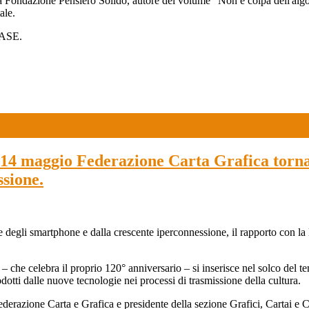
a Fondazione Pensiero Solido, autore del volume "Non è colpa dell'algorit
ale.
MASE.
: il 14 maggio Federazione Carta Grafica torn
ssione.
egli smartphone e dalla crescente iperconnessione, il rapporto con la l
– che celebra il proprio 120° anniversario – si inserisce nel solco del
otti dalle nuove tecnologie nei processi di trasmissione della cultura.
derazione Carta e Grafica e presidente della sezione Grafici, Cartai e C