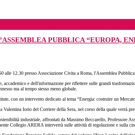
L’ASSEMBLEA PUBBLICA “EUROPA, EN
50 alle 12.30 presso Associazione Civita a Roma, l'Assemblea Pubblica 
e, accademico e dell'informazione per riflettere sulle grandi trasformazio
rconnesso ma al tempo stesso meno globale.
stitute, con un intervento dedicato al tema “Energia: costruire un Mercat
da Valentina Iorio del Corriere della Sera, nel corso della quale verrà 
a sostenibilità industriale, affrontati da Massimo Beccarello, Professor
te Collegio ARERA interverrà sulle attività di regolazione e sulla circ