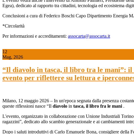
L'evento vedrà anche l'intervento di Antonio Palmieri, Presidente dell
Egea), dedicato al rapporto tra cittadini, tecnologia ed ecosistema digit
Conclusioni a cura di Federico Boschi Capo Dipartimento Energia 
*Circolarità
Per informazioni e accreditamenti:
assocarta@assocarta.it
12
Mag, 2026
“Il diavolo in tasca, il libro tra le mani”
evento per riflettere su lettura e iperconne
Milano, 12 maggio 2026 – In un'epoca segnata dalla presenza costante d
queste riflessioni nasce “Il
diavolo
in
tasca, il libro fra le mani
.
L'evento, organizzato in collaborazione con Unione Industriali Torino 
ragazzini”, dedicato allo scambio generazionale e ai cambiamenti introd
Dopo i saluti introduttivi di Carlo Emanuele Bona, consigliere della Fe