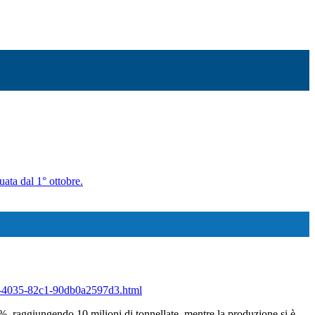
uata dal 1° ottobre.
700-4035-82c1-90db0a2597d3.html
%, raggiungendo 10 milioni di tonnellate, mentre la produzione si è