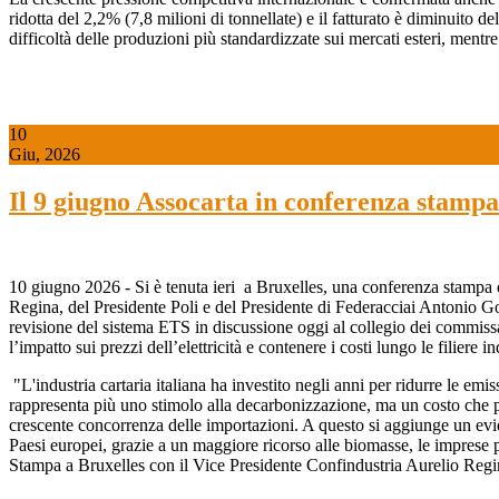
ridotta del 2,2% (7,8 milioni di tonnellate) e il fatturato è diminuito 
difficoltà delle produzioni più standardizzate sui mercati esteri, mentre
10
Giu, 2026
Il 9 giugno Assocarta in conferenza stampa
10 giugno 2026 - Si è tenuta ieri a Bruxelles, una conferenza stampa 
Regina, del Presidente Poli e del Presidente di Federacciai Antonio Goz
revisione del sistema ETS in discussione oggi al collegio dei commissa
l’impatto sui prezzi dell’elettricità e contenere i costi lungo le filiere
"L'industria cartaria italiana ha investito negli anni per ridurre le e
rappresenta più uno stimolo alla decarbonizzazione, ma un costo che pesa
crescente concorrenza delle importazioni. A questo si aggiunge un evid
Paesi europei, grazie a un maggiore ricorso alle biomasse, le imprese
Stampa a Bruxelles con il Vice Presidente Confindustria Aurelio Regin