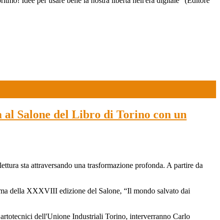
mo! Idee per usare bene la nostra libertà nell'era digitale" (Editore
a al Salone del Libro di Torino con un
ettura sta attraversando una trasformazione profonda. A partire da
 tema della XXXVIII edizione del Salone, “Il mondo salvato dai
artotecnici dell'Unione Industriali Torino, interverranno Carlo