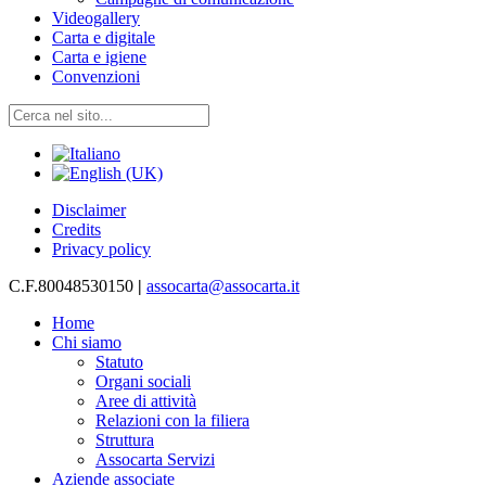
Videogallery
Carta e digitale
Carta e igiene
Convenzioni
Disclaimer
Credits
Privacy policy
C.F.80048530150
|
assocarta@assocarta.it
Home
Chi siamo
Statuto
Organi sociali
Aree di attività
Relazioni con la filiera
Struttura
Assocarta Servizi
Aziende associate