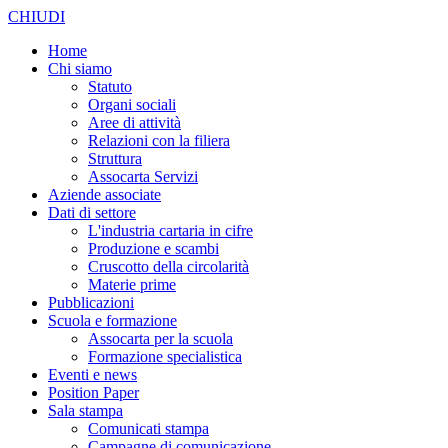
CHIUDI
Home
Chi siamo
Statuto
Organi sociali
Aree di attività
Relazioni con la filiera
Struttura
Assocarta Servizi
Aziende associate
Dati di settore
L'industria cartaria in cifre
Produzione e scambi
Cruscotto della circolarità
Materie prime
Pubblicazioni
Scuola e formazione
Assocarta per la scuola
Formazione specialistica
Eventi e news
Position Paper
Sala stampa
Comunicati stampa
Campagne di comunicazione