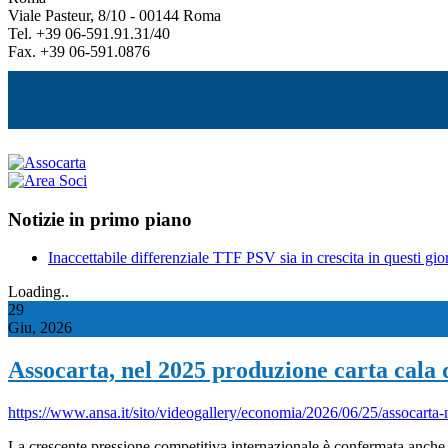
Viale Pasteur, 8/10 - 00144 Roma
Tel. +39 06-591.91.31/40
Fax. +39 06-591.0876
Notizie in primo piano
Inaccettabile differenziale TTF PSV sia in crescita in questi gior
Loading..
29
Giu, 2026
Assocarta, nel 2025 produzione carta cala
https://www.ansa.it/sito/videogallery/economia/2026/06/25/assocar
La crescente pressione competitiva internazionale è confermata anche 