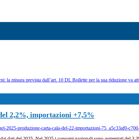
ni: la misura prevista dall’art. 10 DL Bollette per la sua riduzione va att
 del 2,2%, importazioni +7,5%
ta-nel-2025-produzione-carta-cala-del-22-importazioni-75_a5c33af0-c
dai dati del 2025. Nel 2025 i consumi nazionali sono aumentati del 3,3