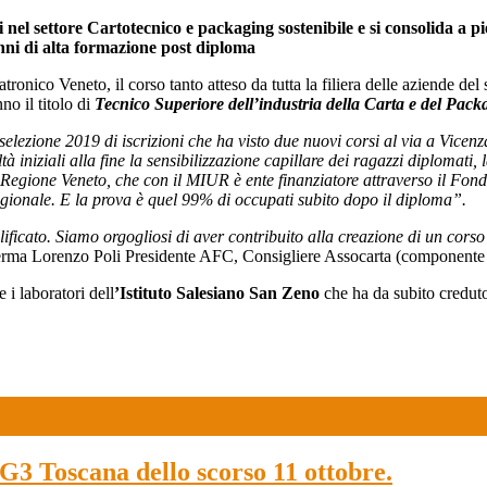
i nel settore Cartotecnico e packaging sostenibile e si consolida a p
nni di alta formazione post diploma
ico Veneto, il corso tanto atteso da tutta la filiera delle aziende del 
o il titolo di
Tecnico Superiore dell’industria della Carta e del Pack
selezione 2019 di iscrizioni che ha visto due nuovi corsi al via a Vicen
tà iniziali alla fine la sensibilizzazione capillare dei ragazzi diplomati
 Regione Veneto, che con il MIUR è ente finanziatore attraverso il Fon
regionale. E la prova è quel 99% di occupati subito dopo il diploma”.
ificato. Siamo orgogliosi di aver contribuito alla creazione di un corso
erma Lorenzo Poli Presidente AFC, Consigliere Assocarta (componente
e i laboratori dell
’Istituto Salesiano San Zeno
che ha da subito creduto 
TG3 Toscana dello scorso 11 ottobre.