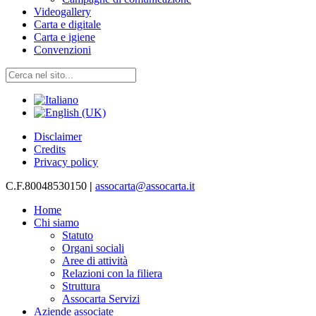
Videogallery
Carta e digitale
Carta e igiene
Convenzioni
Disclaimer
Credits
Privacy policy
C.F.80048530150
|
assocarta@assocarta.it
Home
Chi siamo
Statuto
Organi sociali
Aree di attività
Relazioni con la filiera
Struttura
Assocarta Servizi
Aziende associate