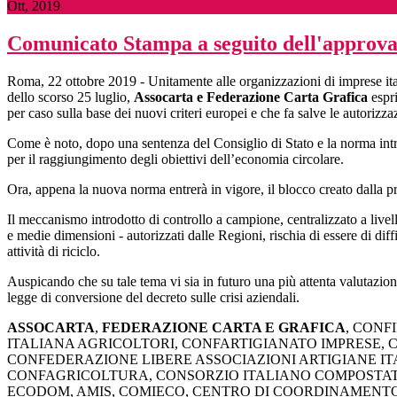
Ott, 2019
Comunicato Stampa a seguito dell'approva
Roma, 22 ottobre 2019 - Unitamente alle organizzazioni di imprese italia
dello scorso 25 luglio,
Assocarta e Federazione Carta Grafica
espr
per caso sulla base dei nuovi criteri europei e che fa salve le autorizzaz
Come è noto, dopo una sentenza del Consiglio di Stato e la norma introd
per il raggiungimento degli obiettivi dell’economia circolare.
Ora, appena la nuova norma entrerà in vigore, il blocco creato dalla pre
Il meccanismo introdotto di controllo a campione, centralizzato a livell
e medie dimensioni - autorizzati dalle Regioni, rischia di essere di diff
attività di riciclo.
Auspicando che su tale tema vi sia in futuro una più attenta valutazio
legge di conversione del decreto sulle crisi aziendali.
ASSOCARTA
,
FEDERAZIONE CARTA E GRAFICA
, CONF
ITALIANA AGRICOLTORI, CONFARTIGIANATO IMPRESE, 
CONFEDERAZIONE LIBERE ASSOCIAZIONI ARTIGIANE IT
CONFAGRICOLTURA, CONSORZIO ITALIANO COMPOSTATO
ECODOM, AMIS, COMIECO, CENTRO DI COORDINAMENTO R