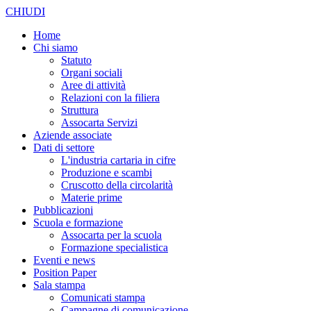
CHIUDI
Home
Chi siamo
Statuto
Organi sociali
Aree di attività
Relazioni con la filiera
Struttura
Assocarta Servizi
Aziende associate
Dati di settore
L'industria cartaria in cifre
Produzione e scambi
Cruscotto della circolarità
Materie prime
Pubblicazioni
Scuola e formazione
Assocarta per la scuola
Formazione specialistica
Eventi e news
Position Paper
Sala stampa
Comunicati stampa
Campagne di comunicazione