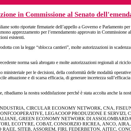
zione in Commissione al Senato dell'emend
ne sotto riportate firmatarie dell’appello a Governo e Parlamento per lo 
imono apprezzamento per l’emendamento approvato in Commissione al Sen
ioni esistenti.
otta con la legge “sblocca cantieri”, molte autorizzazioni in scadenza o
cedente norma sarà abrogato e molte autorizzazioni regionali al riciclo d
o ministeriale per le decisioni, della conformità delle modalità operative 
icile attuazione e di scarsa efficacia, di generare incertezza sull’efficaci
ne, ribadiamo la nostra soddisfazione perché è stata accolta anche la n
INDUSTRIA, CIRCULAR ECONOMY NETWORK, CNA, FISEU
CONFCOOPERATIVE, LEGACOOP PRODUZIONE E SERVIZI, C
ALIANE, GREEN ECONOMY NETWORK DI ASSOLOMBARDA, U
RI, ECOTYRE, COBAT, CONSORZIO RICREA, ANCO, AIRA
AEE, SITEB, ASSOREM, FIRI, FEDERBETON, AITEC, CON