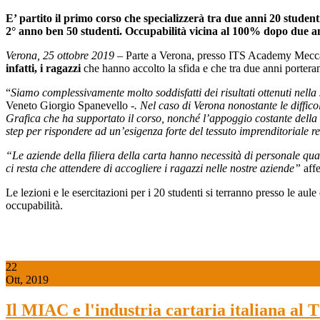
E’ partito il primo corso che specializzerà tra due anni 20 student
2° anno ben 50 studenti. Occupabilità vicina al 100% dopo due a
Verona, 25 ottobre 2019 –
Parte a Verona, presso ITS Academy Meccatron
infatti, i ragazzi
che hanno accolto la sfida e che tra due anni porterann
“
Siamo complessivamente molto soddisfatti dei risultati ottenuti nella 
Veneto Giorgio Spanevello -
. Nel caso di Verona nonostante le difficol
Grafica che ha supportato il corso, nonché l’appoggio costante della
step per rispondere ad un’esigenza forte del tessuto imprenditoriale 
“Le aziende della filiera della carta hanno necessità di personale qual
ci resta che attendere di accogliere i ragazzi nelle nostre aziende”
aff
Le lezioni e le esercitazioni per i 20 studenti si terranno presso le aule 
occupabilità.
22
Ott, 2019
Il MIAC e l'industria cartaria italiana al 