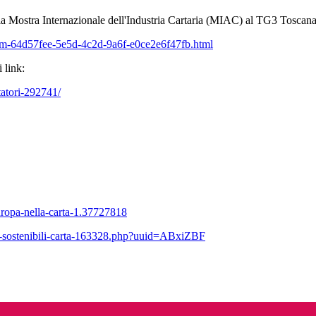
la Mostra Internazionale dell'Industria Cartaria (MIAC) al TG3 Toscana 
Item-64d57fee-5e5d-4c2d-9a6f-e0ce2e6f47fb.html
 link:
tatori-292741/
uropa-nella-carta-1.37727818
ne-sostenibili-carta-163328.php?uuid=ABxiZBF