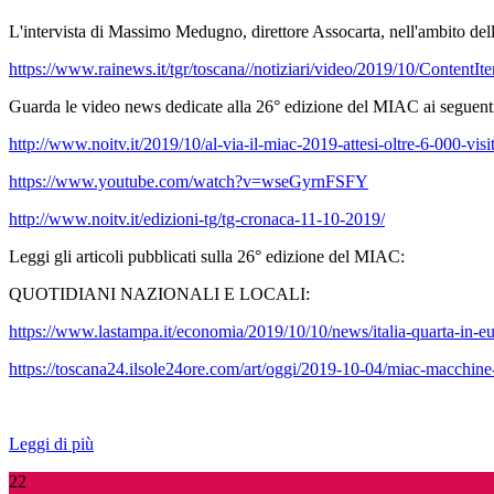
L'intervista di Massimo Medugno, direttore Assocarta, nell'ambito del
https://www.rainews.it/tgr/toscana//notiziari/video/2019/10/Content
Guarda le video news dedicate alla 26° edizione del MIAC ai seguenti
http://www.noitv.it/2019/10/al-via-il-miac-2019-attesi-oltre-6-000-visi
https://www.youtube.com/watch?v=wseGyrnFSFY
http://www.noitv.it/edizioni-tg/tg-cronaca-11-10-2019/
Leggi gli articoli pubblicati sulla 26° edizione del MIAC:
QUOTIDIANI NAZIONALI E LOCALI:
https://www.lastampa.it/economia/2019/10/10/news/italia-quarta-in-e
https://toscana24.ilsole24ore.com/art/oggi/2019-10-04/miac-macchi
Leggi di più
22