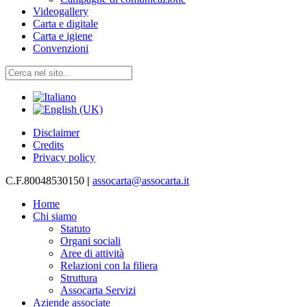
Videogallery
Carta e digitale
Carta e igiene
Convenzioni
Disclaimer
Credits
Privacy policy
C.F.80048530150
|
assocarta@assocarta.it
Home
Chi siamo
Statuto
Organi sociali
Aree di attività
Relazioni con la filiera
Struttura
Assocarta Servizi
Aziende associate