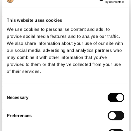
Giornata Internazionale delle Foreste
nell’ambito della 56° Conferenza
Nazionale del Parlamento Europeo
This website uses cookies
Giovani.
We use cookies to personalise content and ads, to
provide social media features and to analyse our traffic.
We also share information about your use of our site with
La superficie della foresta europea è in costante crescita: dal 1950
our social media, advertising and analytics partners who
ad oggi è aumentata del 30% una dimensione pari a 1500 campi da
may combine it with other information that you’ve
calcio al giorno
provided to them or that they’ve collected from your use
Lucca, 21 marzo 2025
- “Assocarta celebra la Giornata Mondiale
of their services.
delle Foreste nel contesto della 56° edizione della Conferenza
Nazionale del Parlamento Europeo Giovani PEG, a Lucca, che
supportiamo insieme a Lucart e Sofidel con la presentazione della
carta di identità ambientale del settore cartario italiano agli studenti
Consent
italiani ed europei presenti all’iniziativa” afferma Massimo Medugno
Necessary
Selection
DG Assocarta.
La conferenza fa quest’anno tappa, a Lucca, la cui provincia
Preferences
rappresenta il primo distretto cartario europeo. Per una Europa più
coesa, con il coinvolgimento di ragazzi provenienti da tutta l’
Unione
per dibattere su temi di attualità europea.