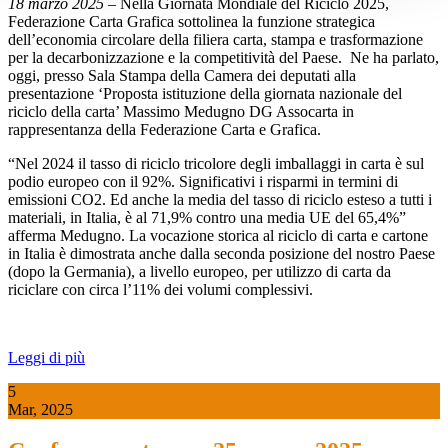
18 marzo 2025
– Nella Giornata Mondiale del Riciclo 2025,
Federazione Carta Grafica sottolinea la funzione strategica
dell’economia circolare della filiera carta, stampa e trasformazione
per la decarbonizzazione e la competitività del Paese. Ne ha parlato,
oggi, presso Sala Stampa della Camera dei deputati alla
presentazione ‘Proposta istituzione della giornata nazionale del
riciclo della carta’ Massimo Medugno DG Assocarta in
rappresentanza della Federazione Carta e Grafica.
“Nel 2024 il tasso di riciclo tricolore degli imballaggi in carta è sul
podio europeo con il 92%. Significativi i risparmi in termini di
emissioni CO2. Ed anche la media del tasso di riciclo esteso a tutti i
materiali, in Italia, è al 71,9% contro una media UE del 65,4%”
afferma Medugno. La vocazione storica al riciclo di carta e cartone
in Italia è dimostrata anche dalla seconda posizione del nostro Paese
(dopo la Germania), a livello europeo, per utilizzo di carta da
riciclare con circa l’11% dei volumi complessivi.
Leggi di più
5
Mar, 2025