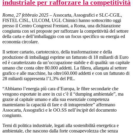
industriale per rafforzare la competitività
Roma, 27 febbraio 2025
– Assocarta, Assografici e SLC-CGIL,
FISTEL CISL, ULCOM, UGL Chimici hanno sottoscritto oggi
presso il Centro Congressi Frentani, a Roma, una dichiarazione
congiunta con sei proposte per rafforzare la competitività del settore
della carta e dell’imballaggio con un focus specifico su energia ed
economia circolare.
Il settore cartario, cartotecnico, della trasformazione e della
produzione di imballaggi esprime un fatturato di 18 miliardi di Euro
ed è caratterizzato da un’occupazione stabile e di qualità: un capitale
umano che conta oltre 80.000 addetti. La filiera, allargata al settore
grafico e alle macchine, ha oltre160.000 addetti e con un fatturato di
28 miliardi rappresenta l’1,3% del PIL.
“Abbiamo l’energia più cara d’Europa, le fibre secondarie che
vengono esportate in aree in cui c’è il “dumping ambientale”, ma
grazie al capitale umano e alla sua essenziale competenza
manteniamo la capacità di fare e di intraprendere” affermano
Assocarta, Assografici e le OO.SS nell’
incipit
del documento
congiunto.
Temi di politica industriale, legati alla sostenibilità energetica e
ambientale, che nascono dalla forte consapevolezza che senza