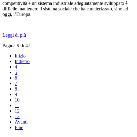
competitività e un sistema industriale adeguatamente sviluppato è
difficile mantenere il sistema sociale che ha caratterizzato, sino ad
oggi, l’Europa.
Leggi di più
Pagina 9 di 47
Inizio
Indietro
4
5
6
7
8
9
10
11
12
13
Avanti
Fine