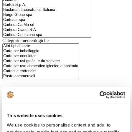
Categorie merceologiche
Scopri i Soci Aggregati
Milano
Bastioni di Porta Volta, 7 - 20121 Milano
This website uses cookies
Tel. +39 02-290.03018 r.a
We use cookies to personalise content and ads, to
Fax. +39 02-290.033.96
Roma
provide social media features and to analyse our traffic.