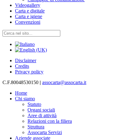
Videogallery
Carta e digitale
Carta e igiene
Convenzioni
Disclaimer
Credits
Privacy policy
C.F.80048530150
|
assocarta@assocarta.it
Home
Chi siamo
Statuto
Organi sociali
Aree di attività
Relazioni con la filiera
Struttura
Assocarta Servizi
Aziende associate