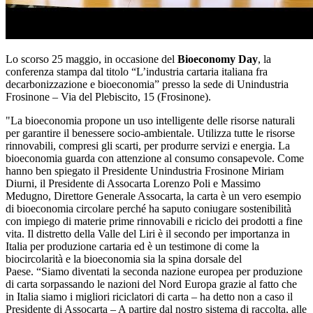
Lo scorso 25 maggio, in occasione del
Bioeconomy Day
, la
conferenza stampa dal titolo “L’industria cartaria italiana fra
decarbonizzazione e bioeconomia” presso la sede di Unindustria
Frosinone – Via del Plebiscito, 15 (Frosinone).
"La bioeconomia propone un uso intelligente delle risorse naturali
per garantire il benessere socio-ambientale. Utilizza tutte le risorse
rinnovabili, compresi gli scarti, per produrre servizi e energia. La
bioeconomia guarda con attenzione al consumo consapevole. Come
hanno ben spiegato il Presidente Unindustria Frosinone Miriam
Diurni, il Presidente di Assocarta Lorenzo Poli e Massimo
Medugno, Direttore Generale Assocarta, la carta è un vero esempio
di bioeconomia circolare perché ha saputo coniugare sostenibilità
con impiego di materie prime rinnovabili e riciclo dei prodotti a fine
vita. Il distretto della Valle del Liri è il secondo per importanza in
Italia per produzione cartaria ed è un testimone di come la
biocircolarità e la bioeconomia sia la spina dorsale del
Paese. “Siamo diventati la seconda nazione europea per produzione
di carta sorpassando le nazioni del Nord Europa grazie al fatto che
in Italia siamo i migliori riciclatori di carta – ha detto non a caso il
Presidente di Assocarta – A partire dal nostro sistema di raccolta, alle