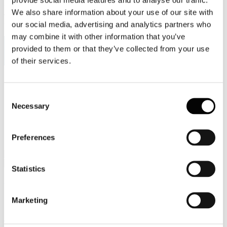
Viale Pasteur, 8/10 - 00144 Roma
We also share information about your use of our site with
Tel. +39 06-591.91.31/40
our social media, advertising and analytics partners who
Fax. +39 06-591.0876
may combine it with other information that you’ve
provided to them or that they’ve collected from your use
of their services.
Sei qui:
Home
Consent
Videogallery
Necessary
Selection
In primo piano - video
“L’industria cartaria italiana fra decarbonizzazione e
bioeconomia” presso Unindustria Frosinone in occasione del
Bioeconomy Day.
Preferences
Statistics
Videogallery
Marketing
“L’industria cartaria italiana fra