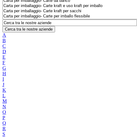
Cerca tra le nostre aziende
A
B
C
D
E
F
G
H
I
J
K
L
M
N
O
P
Q
R
S