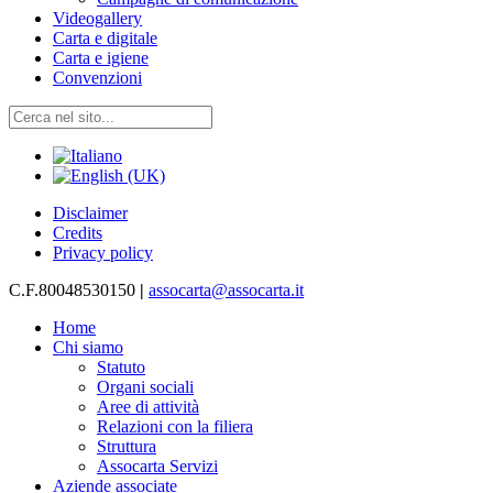
Videogallery
Carta e digitale
Carta e igiene
Convenzioni
Disclaimer
Credits
Privacy policy
C.F.80048530150
|
assocarta@assocarta.it
Home
Chi siamo
Statuto
Organi sociali
Aree di attività
Relazioni con la filiera
Struttura
Assocarta Servizi
Aziende associate