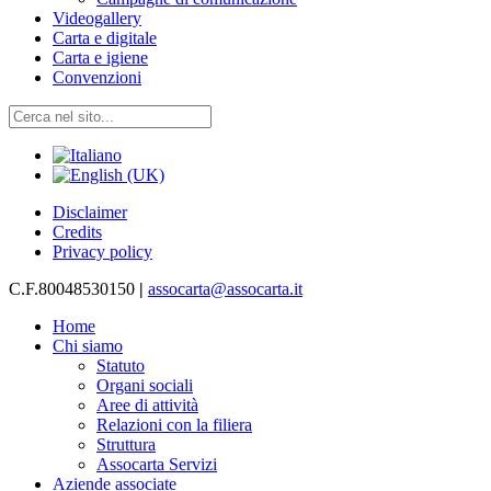
Videogallery
Carta e digitale
Carta e igiene
Convenzioni
Disclaimer
Credits
Privacy policy
C.F.80048530150
|
assocarta@assocarta.it
Home
Chi siamo
Statuto
Organi sociali
Aree di attività
Relazioni con la filiera
Struttura
Assocarta Servizi
Aziende associate