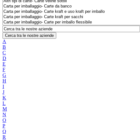
Cerca tra le nostre aziende
A
B
C
D
E
F
G
H
I
J
K
L
M
N
O
P
Q
R