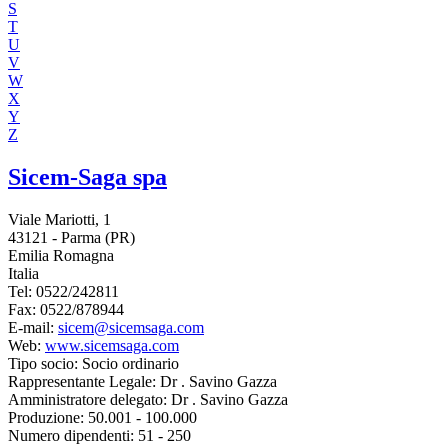
S
T
U
V
W
X
Y
Z
Sicem-Saga spa
Viale Mariotti, 1
43121 - Parma (PR)
Emilia Romagna
Italia
Tel:
0522/242811
Fax:
0522/878944
E-mail:
sicem@sicemsaga.com
Web:
www.sicemsaga.com
Tipo socio:
Socio ordinario
Rappresentante Legale:
Dr . Savino Gazza
Amministratore delegato:
Dr . Savino Gazza
Produzione:
50.001 - 100.000
Numero dipendenti:
51 - 250