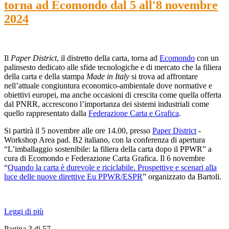
torna ad Ecomondo dal 5 all'8 novembre
2024
Il
Paper District
, il distretto della carta, torna ad
Ecomondo
con un
palinsesto dedicato alle sfide tecnologiche e di mercato che la filiera
della carta e della stampa
Made in Italy
si trova ad affrontare
nell’attuale congiuntura economico-ambientale dove normative e
obiettivi europei, ma anche occasioni di crescita come quella offerta
dal PNRR, accrescono l’importanza dei sistemi industriali come
quello rappresentato dalla
Federazione Carta e Grafica
.
Si partirà il 5 novembre alle ore 14.00, presso
Paper District
-
Workshop Area pad. B2 italiano, con la conferenza di apertura
“L’imballaggio sostenibile: la filiera della carta dopo il PPWR” a
cura di Ecomondo e Federazione Carta Grafica. Il 6 novembre
“
Quando la carta è durevole e riciclabile. Prospettive e scenari alla
luce delle nuove direttive Eu PPWR/ESPR
” organizzato da Bartoli.
Leggi di più
Pagina 3 di 57