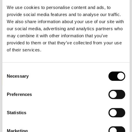
Economia e Regolazione dei Servizi, Federico Boschi - Capo
We use cookies to personalise content and ads, to
Dipartimento Energia, Ministero dell’Ambiente e della Sicurezza
provide social media features and to analyse our traffic.
energetica, On. Luca Squeri - Responsabile Dipartimento Energia
Forza Italia, On. Riccardo Zucconi - Responsabile Energia della
We also share information about your use of our site with
Camera per Fratelli d'Italia, On. Vinicio Peluffo - Capogruppo
our social media, advertising and analytics partners who
Partito Democratico in Commissione Attività produttive della
may combine it with other information that you’ve
Camera e l'On. Alberto Gusmeroli. Presidente della Commissione
Attività produttive della Camera. Lega.
provided to them or that they’ve collected from your use
of their services.
In diretta streaming sui canali di
Askanews
https://askanews.it/hp_test_diretta_video.html
il giorno
11
febbraio alle ore 11:00.
Consent
Necessary
Selection
24
Gen, 2025
Preferences
#allarme #energia: le richieste urgenti
della manifattura energivora del tavolo
della domanda di Confindustria in una
Statistics
lettera aperta pubblicata su Il Sole24Ore
il 22 gennaio
Marketing