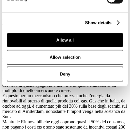
L'Appello al Parlamento, al Governo e alle Regioni da parte di
Show details
Assofond, Assovetro, Assocarta, Assomet, Confindustria Ceramica,
Federbeton, Federchimica, Federacciai, Coordinamento dei
Consorzi
Allow all
La situazione del sistema industriale diviene ogni giorno più
insostenibile.
In particolare, le aziende che hanno l’energia come costo
Allow selection
preponderante rischiano il collasso.
E solo quest’ultime impiegano 700000 lavoratori, esportano il 60%
dei loro prodotti, essenziali per la stragrande parte delle filiere a
Deny
valle.
Il prezzo della energia in Italia è più alto del 38% di quello tedesco,
del 72% di quello spagnolo e del 72% di quello francese. È un
multiplo di quello americano e cinese.
E questo per un meccanismo che prezza anche l’energia da
rinnovabili al prezzo di quella prodotta col gas. Gas che in Italia, da
ottobre ad oggi, è aumentato più del 30% sulla base degli scambi sul
mercato di Amsterdam, nonostante l’import venga nella sostanza da
Sud
.
Mentre le Rinnovabili che oggi coprono quasi il 50% del consumo,
non pagano i costi ets e sono state sostenute da incentivi costati 200