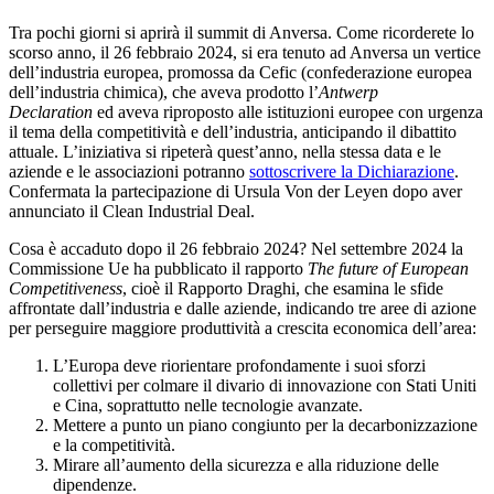
Tra pochi giorni si aprirà il summit di Anversa. Come ricorderete lo
scorso anno, il 26 febbraio 2024, si era tenuto ad Anversa un vertice
dell’industria europea, promossa da Cefic (confederazione europea
dell’industria chimica), che aveva prodotto l’
Antwerp
Declaration
ed aveva riproposto alle istituzioni europee con urgenza
il tema della competitività e dell’industria, anticipando il dibattito
attuale. L’iniziativa si ripeterà quest’anno, nella stessa data e le
aziende e le associazioni potranno
sottoscrivere la Dichiarazione
.
Confermata la partecipazione di Ursula Von der Leyen dopo aver
annunciato il Clean Industrial Deal.
Cosa è accaduto dopo il 26 febbraio 2024? Nel settembre 2024 la
Commissione Ue ha pubblicato il rapporto
The future of European
Competitiveness
, cioè il Rapporto Draghi, che esamina le sfide
affrontate dall’industria e dalle aziende, indicando tre aree di azione
per perseguire maggiore produttività a crescita economica dell’area:
L’Europa deve riorientare profondamente i suoi sforzi
collettivi per colmare il divario di innovazione con Stati Uniti
e Cina, soprattutto nelle tecnologie avanzate.
Mettere a punto un piano congiunto per la decarbonizzazione
e la competitività.
Mirare all’aumento della sicurezza e alla riduzione delle
dipendenze.