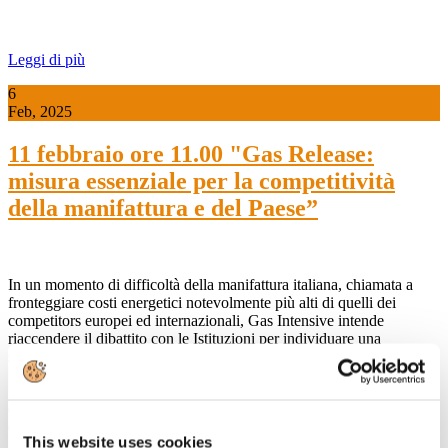
Leggi di più
6
Feb, 2025
11 febbraio ore 11.00 "Gas Release:
misura essenziale per la competitività
della manifattura e del Paese”
In un momento di difficoltà della manifattura italiana, chiamata a
fronteggiare costi energetici notevolmente più alti di quelli dei
competitors europei ed internazionali, Gas Intensive intende
riaccendere il dibattito con le Istituzioni per individuare una
soluzione alternativa o complementare all’estrazione nazionale e
rilanciare la misura per una sua rapida ed efficace attuazione. Con la
partecipazione del Presidente di Assocarta Lorenzo Poli, Aldo
Chiarini - Presidente Gas Intensive, Augusto Ciarrocchi - Presidente
Confindustria Ceramica, Massimo Noviello – Past-President
This website uses cookies
Assovetro, Massimo Beccarello - Direttore CESISP - Centro di