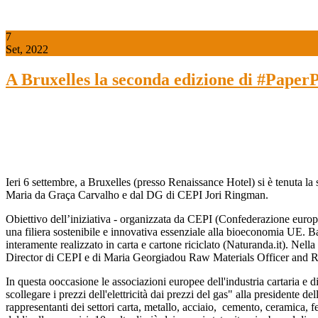
7
Set, 2022
A Bruxelles la seconda edizione di #PaperP
Ieri 6 settembre, a Bruxelles (presso Renaissance Hotel) si è tenuta
Maria da Graça Carvalho e dal DG di CEPI Jori Ringman.
Obiettivo dell’iniziativa - organizzata da CEPI (Confederazione europea
una filiera sostenibile e innovativa essenziale alla bioeconomia UE. Ba
interamente realizzato in carta e cartone riciclato (Naturanda.it). Ne
Director di CEPI e di Maria Georgiadou Raw Materials Officer and R
In questa ooccasione le associazioni europee dell'industria cartaria e di
scollegare i prezzi dell'elettricità dai prezzi del gas" alla president
rappresentanti dei settori carta, metallo, acciaio, cemento, ceramica, fe