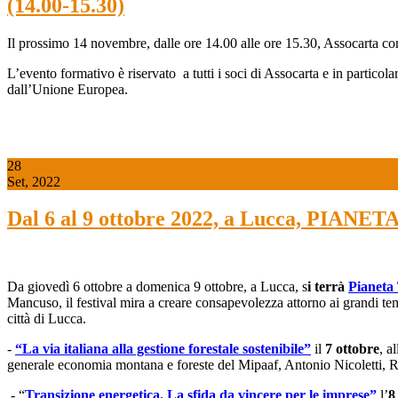
(14.00-15.30)
Il prossimo 14 novembre, dalle ore 14.00 alle ore 15.30, Assocarta co
L’evento formativo è riservato a tutti i soci di Assocarta e in particolar
dall’Unione Europea.
28
Set, 2022
Dal 6 al 9 ottobre 2022, a Lucca, PIA
Da giovedì 6 ottobre a domenica 9 ottobre, a Lucca, s
i terrà
Pianeta 
Mancuso, il festival mira a creare consapevolezza attorno ai grandi temi a
città di Lucca.
-
“La via italiana alla gestione forestale sostenibile”
il
7 ottobre
, a
generale economia montana e foreste del Mipaaf, Antonio Nicoletti, R
- “
Transizione energetica. La sfida da vincere per le imprese”
l’
8