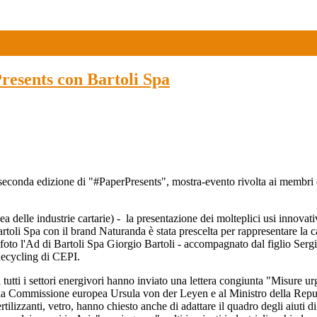
resents con Bartoli Spa
 la seconda edizione di "#PaperPresents", mostra-evento rivolta ai mem
 delle industrie cartarie) - la presentazione dei molteplici usi innovativ
rtoli Spa con il brand Naturanda è stata prescelta per rappresentare la 
lla foto l'Ad di Bartoli Spa Giorgio Bartoli - accompagnato dal figlio 
ecycling di CEPI.
 tutti i settori energivori hanno inviato una lettera congiunta "Misure urg
e della Commissione europea Ursula von der Leyen e al Ministro della Repu
rtilizzanti, vetro, hanno chiesto anche di adattare il quadro degli aiuti d