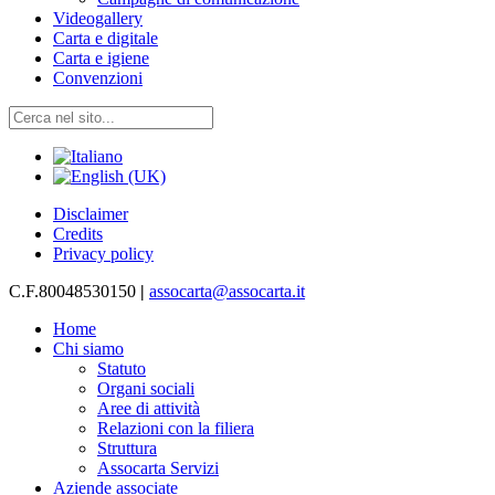
Videogallery
Carta e digitale
Carta e igiene
Convenzioni
Disclaimer
Credits
Privacy policy
C.F.80048530150
|
assocarta@assocarta.it
Home
Chi siamo
Statuto
Organi sociali
Aree di attività
Relazioni con la filiera
Struttura
Assocarta Servizi
Aziende associate