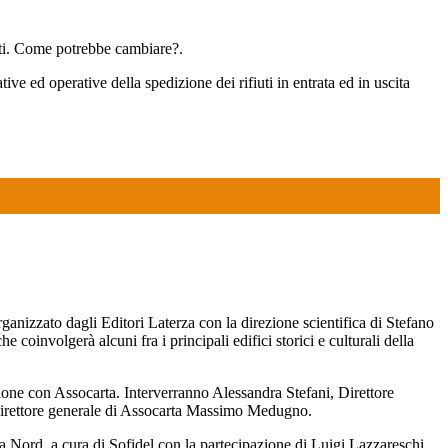
uti. Come potrebbe cambiare?.
tive ed operative della spedizione dei rifiuti in entrata ed in uscita
rganizzato dagli Editori Laterza con la direzione scientifica di Stefano
 coinvolgerà alcuni fra i principali edifici storici e culturali della
one con Assocarta. Interverranno Alessandra Stefani, Direttore
 Direttore generale di Assocarta Massimo Medugno.
 Nord, a cura di Sofidel con la partecipazione di Luigi Lazzareschi