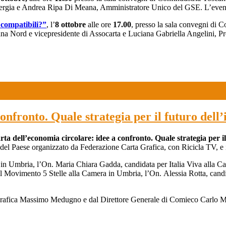
ergia e Andrea Ripa Di Meana, Amministratore Unico del GSE. L’event
 compatibili?”
, l’
8 ottobre
alle ore
17.00
, presso la sala convegni di 
ana Nord e vicepresidente di Assocarta e Luciana Gabriella Angelini, Pr
onfronto. Quale strategia per il futuro dell’
rta dell’economia circolare: idee a confronto. Quale strategia per i
re del Paese organizzato da Federazione Carta Grafica, con Ricicla TV, e 
to in Umbria, l’On. Maria Chiara Gadda, candidata per Italia Viva alla 
 il Movimento 5 Stelle alla Camera in Umbria, l’On. Alessia Rotta, can
 Grafica Massimo Medugno e dal Direttore Generale di Comieco Carlo Mo