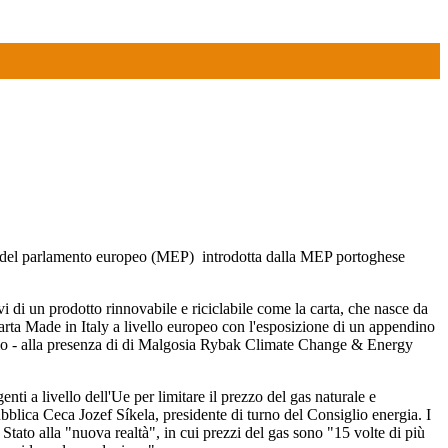
bri del parlamento europeo (MEP) introdotta dalla MEP portoghese
i di un prodotto rinnovabile e riciclabile come la carta, che nasce da
carta Made in Italy a livello europeo con l'esposizione di un appendino
Sergio - alla presenza di di Malgosia Rybak Climate Change & Energy
enti a livello dell'Ue per limitare il prezzo del gas naturale e
bblica Ceca Jozef Síkela, presidente di turno del Consiglio energia. I
i Stato alla "nuova realtà", in cui prezzi del gas sono "15 volte di più