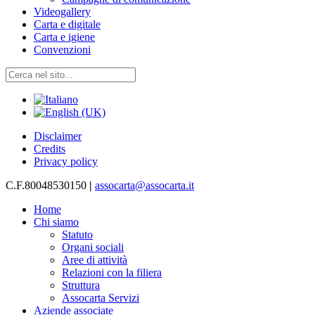
Videogallery
Carta e digitale
Carta e igiene
Convenzioni
Disclaimer
Credits
Privacy policy
C.F.80048530150
|
assocarta@assocarta.it
Home
Chi siamo
Statuto
Organi sociali
Aree di attività
Relazioni con la filiera
Struttura
Assocarta Servizi
Aziende associate