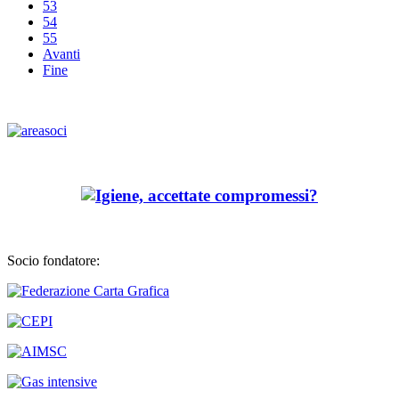
53
54
55
Avanti
Fine
Socio fondatore: