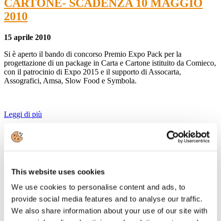
CARTONE- SCADENZA 10 MAGGIO
2010
15 aprile 2010
Si è aperto il bando di concorso Premio Expo Pack per la
progettazione di un package in Carta e Cartone istituito da Comieco,
con il patrocinio di Expo 2015 e il supporto di Assocarta,
Assografici, Amsa, Slow Food e Symbola.
Leggi di più
29
Mar, 2010
Convegno "D.LGS. 231/01 E SISTEMI DI
This website uses cookies
GESTIONE DELLA SICUREZZA NEL
SETTORE CARTARIO"
We use cookies to personalise content and ads, to
provide social media features and to analyse our traffic.
29 marzo 2010
We also share information about your use of our site with