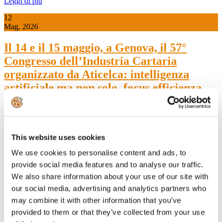
Leggi di più
12
Mag, 2026
Il 14 e il 15 maggio, a Genova, il 57°
Congresso dell’Industria Cartaria
organizzato da Aticelca: intelligenza
artificiale ma non solo, focus efficienza
energetica, innovazione, riciclo degli
imballaggi di carta.
This website uses cookies
Il 14 e 15 maggio 2026 presso i Magazzini del Cotone del Porto
We use cookies to personalise content and ads, to
Antico di Genova si terrà il
57° Congresso dell'Industria
provide social media features and to analyse our traffic.
Cartaria
organizzato da Aticelca - Associazione Tecnica Italiana
We also share information about your use of our site with
per la Cellulosa e la Carta, braccio tecnico di Assocarta - con il
patrocinio del Comune di Genova e di Assocarta, appuntamento
our social media, advertising and analytics partners who
annuale per la filiera cartaria italiana.
may combine it with other information that you’ve
provided to them or that they’ve collected from your use
Particolare attenzione sarà dedicata al tema dell'intelligenza con la