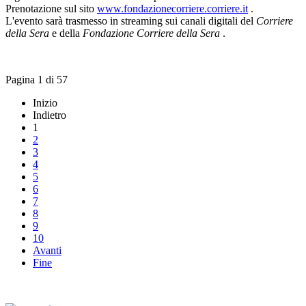
Prenotazione sul sito
www.fondazionecorriere.corriere.it
.
L'evento sarà trasmesso in
streaming
sui canali digitali del
Corriere
della Sera
e della
Fondazione Corriere della Sera
.
Pagina 1 di 57
Inizio
Indietro
1
2
3
4
5
6
7
8
9
10
Avanti
Fine