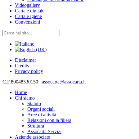
Videogallery
Carta e digitale
Carta e igiene
Convenzioni
Disclaimer
Credits
Privacy policy
C.F.80048530150
|
assocarta@assocarta.it
Home
Chi siamo
Statuto
Organi sociali
Aree di attività
Relazioni con la filiera
Struttura
Assocarta Servizi
Aziende associate