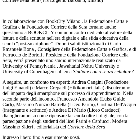
Corriere della Sera (Via Eugenio Balzan 3, Milano)
In collaborazione con
BookCity Milano
, la
Federazione Carta e
Grafica
e la
Fondazione Corriere della Sera
tornano anche
quest'anno a BOOKCITY con un incontro dedicato al valore della
lettura e della scrittura nell'era digitale e alla sfida educativa della
scuola “post-smartphone”. Dopo i saluti istituzionali di
Carlo
Emanuele Bona
, Consigliere della Federazione Carta e Grafica, e di
Ferruccio de Bortoli
, Presidente della Fondazione Corriere della
Sera, verrà presentato uno
studio internazionale
realizzato da
University of Pennsylvania
,
Jawaharlal Nehru University
e
University of Copenhagen
sul tema
Studiare con o senza cellulare?
A seguire, un confronto tra esperti:
Andrea Cangini
(Fondazione
Luigi Einaudi) e
Marco Crepaldi
(Hikikomori Italia) discuteranno
dell'impatto degli smartphone sul processo di apprendimento. Nella
seconda parte dell'incontro,
Francesco Amendola
(Luiss Guido
Carli),
Massimo Nunzio Barrella
(Liceo Parini),
Cristina Dell'Acqua
(insegnante e scrittrice) e
Andrea Di Mario
(Liceo Carducci)
dialogheranno su come ripensare la scuola oltre il digitale, con la
partecipazione degli studenti dei licei Parini e Carducci. Modera
Massimo Sideri
, editorialista del
Corriere della Sera
.
Ingresso libero fino a esaurimento posti.