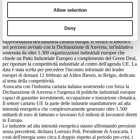
Allow selection
11 febbraio 2026 – Si è tenuto oggi il vertice di Anversa, con la
partecipazione della Presidente della Commissione Europea, Ursula
Deny
von der Leyen, capi di Stato, commissari europei e anche il
Presidente di Cepi Marco Eikelenboom, CEO di Sappi Europe in
rappresentanza dell'industria cartaria europa. Il vertice si inserisce
nel percorso avviato con la Dichiarazione di Anversa, un'iniziativa
sostenuta da oltre 1.300 organizzazioni industriali europee che
chiede un Patto Industriale Europeo a complemento del Green Deal,
per riportare la competitività industriale al centro dell'agenda UE. La
data è stata scelta per precedere l'incontro informale dei leader
europei di domani 12 febbraio ad Alden Biesen, in Belgio, dedicato
al tema della competitività.
Assocarta con l'industria cartaria italiana sostenendo con forza la
Dichiarazione di Anversa e l'urgenza di politiche industriali europee
capaci di garantire investimenti, occupazione e transizione climatica.
Il settore cartario UE fa parte delle industrie manifatturiere ad alta
intensità energetica che complessivamente generano oltre 1.500
miliardi di euro di fatturato e lavorano 6,6 milioni di lavoratori diretti
in Europa.
Le industrie ad alta intensità energetica stanno affrontando pressioni
senza precedenti, dichiara Lorenzo Poli, Presidente di Assocarta. I
costi dell'energia sono circa il doppio rispetto al periodo pre-crisi, i