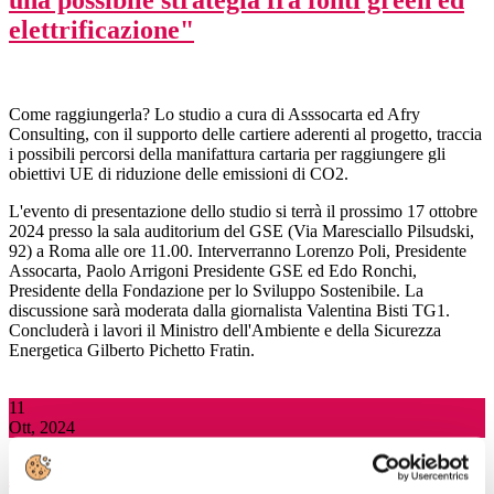
una possibile strategia fra fonti green ed
elettrificazione"
Come raggiungerla? Lo studio a cura di Asssocarta ed Afry
Consulting, con il supporto delle cartiere aderenti al progetto, traccia
i possibili percorsi della manifattura cartaria per raggiungere gli
obiettivi UE di riduzione delle emissioni di CO2.
L'evento di presentazione dello studio si terrà il prossimo 17 ottobre
2024 presso la sala auditorium del GSE (Via Maresciallo Pilsudski,
92) a Roma alle ore 11.00. Interverranno Lorenzo Poli, Presidente
Assocarta, Paolo Arrigoni Presidente GSE ed Edo Ronchi,
Presidente della Fondazione per lo Sviluppo Sostenibile. La
discussione sarà moderata dalla giornalista Valentina Bisti TG1.
Concluderà i lavori il Ministro dell'Ambiente e della Sicurezza
Energetica Gilberto Pichetto Fratin.
11
Ott, 2024
Apre la 30° edizione della Mostra