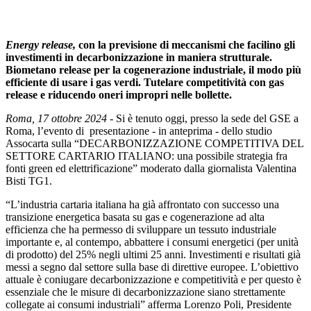
Energy release,
con la previsione di meccanismi che facilino gli
investimenti in decarbonizzazione in maniera strutturale.
Biometano release per la cogenerazione industriale, il modo più
efficiente di usare i gas verdi. Tutelare competitività con gas
release e riducendo oneri impropri nelle bollette.
Roma, 17 ottobre 2024
- Si è tenuto oggi, presso la sede del GSE a
Roma, l’evento di presentazione - in anteprima - dello studio
Assocarta sulla “DECARBONIZZAZIONE COMPETITIVA DEL
SETTORE CARTARIO ITALIANO: una possibile strategia fra
fonti green ed elettrificazione” moderato dalla giornalista Valentina
Bisti TG1.
“L’industria cartaria italiana ha già affrontato con successo una
transizione energetica basata su gas e cogenerazione ad alta
efficienza che ha permesso di sviluppare un tessuto industriale
importante e, al contempo, abbattere i consumi energetici (per unità
di prodotto) del 25% negli ultimi 25 anni. Investimenti e risultati già
messi a segno dal settore sulla base di direttive europee. L’obiettivo
attuale è coniugare decarbonizzazione e competitività e per questo è
essenziale che le misure di decarbonizzazione siano strettamente
collegate ai consumi industriali” afferma Lorenzo Poli, Presidente