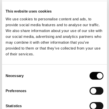
Internazionale dell’Industria Cartaria a
Lucca: necessaria una decarbonizzazione
This website uses cookies
competitiva ed avere le stesse condizioni
We use cookies to personalise content and ads, to
che gli Stati limitrofi, ed extra UE,
provide social media features and to analyse our traffic.
prestano alle bollette di gas ed elettricità
We also share information about your use of our site with
dell’industria
our social media, advertising and analytics partners who
may combine it with other information that you’ve
provided to them or that they’ve collected from your use
Richieste al Governo la
gas release
e l’attuazione dell’
electricity
of their services.
release
. Il biometano risorsa essenziale da sviluppare con
l’industria: siglato Memorandum of Understanding tra
Consorzio Italiano Biogas e Assocarta.
Consent
Lucca, 9 ottobre 2024
- Oggi, a Lucca, alla conferenza di apertura
Necessary
Selection
della 30° edizione della Mostra Internazionale dell’Industria
Cartaria, MIAC, organizzata da Edipap Srl si è discusso di
decarbonizzazione competitiva
nel settore cartario italiano, un
Preferences
tema all’ordine del giorno dell’agenda politica nazionale.
Al centro del dibattito – moderato dal giornalista Marco Frittella –
la
competitività dell’industria cartaria tra costi energetici e
Statistics