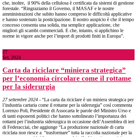
che, inoltre, il 90% della cellulosa è certificata da sistemi di gestione
forestale. “Ringraziamo il Governo, il MASAF e le nostre
amministrazioni che subito hanno compreso le difficoltà applicative
e hanno sostenuto la posticipazione. Il nostro auspicio è che il tempo
concesso consenta una solida, ma semplice applicazione, che
migliori gli scambi commerciali. E che, intanto, si applichino le
norme in vigore anche per l’import di prodotti finiti in Europa”.
27
Set, 2024
Carta da riciclare “miniera strategica”
per l’economia circolare come il rottame
per la siderurgia
27 settembre 2024
- “La carta da riciclare è un miniera strategica per
l’industria cartaria come il rottame per la siderurgia” così commenta
Lorenzo Poli, Presidente di Assocarta le parole del Ministro Urso e
di tanti esponenti politici che hanno sottolineato l’importanza dei
rottami per l’industria siderurgica in occasione dell’Assemblea di ieri
di Federacciai, che aggiunge “La produzione nazionale di carta
riciclata non riesce a “trasformare” tutta la raccolta nazionale per la