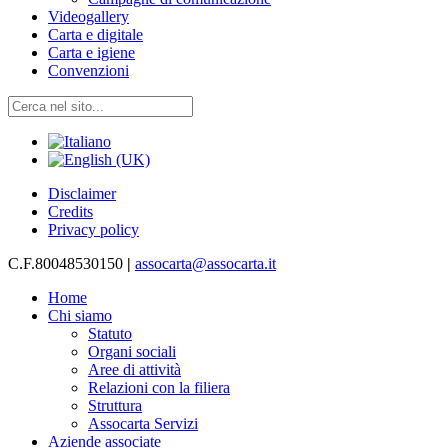
Videogallery
Carta e digitale
Carta e igiene
Convenzioni
Disclaimer
Credits
Privacy policy
C.F.80048530150
|
assocarta@assocarta.it
Home
Chi siamo
Statuto
Organi sociali
Aree di attività
Relazioni con la filiera
Struttura
Assocarta Servizi
Aziende associate