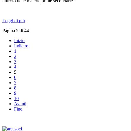
utilizzo delle materie prime secondarie.”
Leggi di più
Pagina 5 di 44
Inizio
Indietro
1
2
3
4
5
6
7
8
9
10
Avanti
Fine