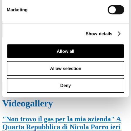
Viale Pasteur, 8/10 - 00144 Roma
Marketing
Tel. +39 06-591.91.31/40
Fax. +39 06-591.0876
Show details
Sei qui:
Allow all
Home
Videogallery
In primo piano - video
Allow selection
"Non trovo il gas per la mia azienda" A Quarta Repubblica di
Nicola Porro ieri l'AD di Cartiere di Trevi Franco Graziosi
Deny
Videogallery
"Non trovo il gas per la mia azienda" A
Quarta Repubblica di Nicola Porro ieri