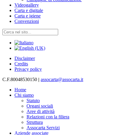
Videogallery
Carta e digitale
Carta e igiene
Convenzioni
Disclaimer
Credits
Privacy policy
C.F.80048530150
|
assocarta@assocarta.it
Home
Chi siamo
Statuto
Organi sociali
Aree di attività
Relazioni con la filiera
Struttura
Assocarta Servizi
Aziende associate