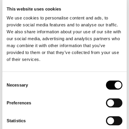
This website uses cookies
We use cookies to personalise content and ads, to
provide social media features and to analyse our traffic.
We also share information about your use of our site with
our social media, advertising and analytics partners who
Categorie merceologiche
may combine it with other information that you’ve
provided to them or that they’ve collected from your use
of their services.
Consent
Necessary
Selection
Scopri i Soci Aggregati
Preferences
Milano
Bastioni di Porta Volta, 7 - 20121 Milano
Tel. +39 02-290.03018 r.a
Statistics
Fax. +39 02-290.033.96
Roma