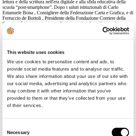
lettura e della scrittura nell'era digitale e alla sfida educativa della
scuola “post-smartphone”. Dopo i saluti istituzionali di
Carlo
Emanuele Bona
, Consigliere della Federazione Carta e Grafica, e di
Ferruccio de Bortoli
, Presidente della Fondazione Corriere della
Sera, verrà presentato uno
studio internazionale
realizzato da
University of Pennsylvania
,
Jawaharlal Nehru University
e
University of Copenhagen
sul tema
Studiare con o senza cellulare?
A seguire, un confronto tra esperti:
Andrea Cangini
(Fondazione
Luigi Einaudi) e
Marco Crepaldi
(Hikikomori Italia) discuteranno
This website uses cookies
dell'impatto degli smartphone sul processo di apprendimento. Nella
seconda parte dell'incontro,
Francesco Amendola
(Luiss Guido
We use cookies to personalise content and ads, to
Carli),
Massimo Nunzio Barrella
(Liceo Parini),
Cristina Dell'Acqua
provide social media features and to analyse our traffic.
(insegnante e scrittrice) e
Andrea Di Mario
(Liceo Carducci)
We also share information about your use of our site with
dialogheranno su come ripensare la scuola oltre il digitale, con la
partecipazione degli studenti dei licei Parini e Carducci. Modera
our social media, advertising and analytics partners who
Massimo Sideri
, editorialista del
Corriere della Sera
.
may combine it with other information that you’ve
provided to them or that they’ve collected from your use
Ingresso libero fino a esaurimento posti.
Prenotazione sul sito
www.fondazionecorriere.corriere.it
.
of their services.
L'evento sarà trasmesso in
streaming
sui canali digitali del
Corriere
della Sera
e della
Fondazione Corriere della Sera
.
Consent
11
Necessary
Selection