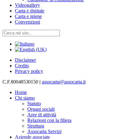
Videogallery
Carta e digitale
Carta e igiene
Convenzioni
Disclaimer
Credits
Privacy policy
C.F.80048530150
|
assocarta@assocarta.it
Home
Chi siamo
Statuto
Organi sociali
Aree di attività
Relazioni con la filiera
Struttura
Assocarta Servizi
Aziende associate