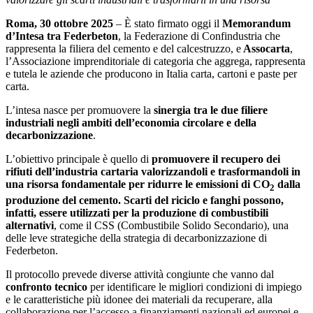
Roma, 30 ottobre 2025
– È stato firmato oggi il
Memorandum
d’Intesa tra Federbeton
, la Federazione di Confindustria che
rappresenta la filiera del cemento e del calcestruzzo, e
Assocarta
,
l’Associazione imprenditoriale di categoria che aggrega, rappresenta
e tutela le aziende che producono in Italia carta, cartoni e paste per
carta.
L’intesa nasce per promuovere la
sinergia tra le due filiere
industriali negli ambiti dell’economia circolare e della
decarbonizzazione
.
L’obiettivo principale è quello di
promuovere
il recupero dei
rifiuti dell’industria cartaria valorizzandoli e trasformandoli in
una risorsa fondamentale per ridurre le emissioni di CO
dalla
2
produzione del cemento. Scarti del riciclo e fanghi possono,
infatti, essere utilizzati per la produzione di combustibili
alternativi
, come il CSS (Combustibile Solido Secondario), una
delle leve strategiche della strategia di decarbonizzazione di
Federbeton.
Il protocollo prevede diverse attività congiunte che vanno dal
confronto tecnico
per identificare le migliori condizioni di impiego
e le caratteristiche più idonee dei materiali da recuperare, alla
collaborazione per l’accesso a finanziamenti nazionali ed europei e