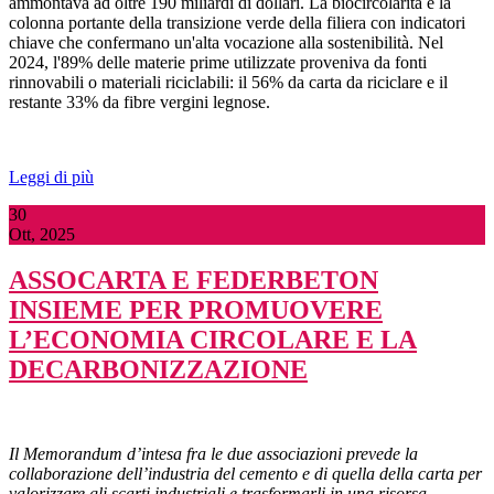
ammontava ad oltre 190 miliardi di dollari. La biocircolarità è la
colonna portante della transizione verde della filiera con indicatori
chiave che confermano un'alta vocazione alla sostenibilità. Nel
2024, l'89% delle materie prime utilizzate proveniva da fonti
rinnovabili o materiali riciclabili: il 56% da carta da riciclare e il
restante 33% da fibre vergini legnose.
Leggi di più
30
Ott, 2025
ASSOCARTA E FEDERBETON
INSIEME PER PROMUOVERE
L’ECONOMIA CIRCOLARE E LA
DECARBONIZZAZIONE
Il Memorandum d’intesa fra le due associazioni prevede la
collaborazione dell’industria del cemento e di quella della carta per
valorizzare gli scarti industriali e trasformarli in una risorsa