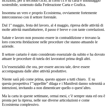
iscrizioni, per il secondo ciclo, al corso ITS su carta e imballaggio
sostenibile, sostenuto dalla Federazione Carta e Grafica.
Insomma un vero e proprio Ecosistema, ovviamente fortemente
interconnesso con il settore forestale.
Dal 1° maggio, festa del lavoro, al 4 maggio, ripresa delle attività di
molte attività manifatturiere, il passo è breve e con tante correlazioni.
Salute e lavoro non possono essere in contraddizione e trovano la
loro concreta ibridazione nelle procedure che stanno attuando le
aziende.
Il settore cartario è stato considerato essenziale da subito e ha dovuto
attuare le procedure di tutela dei lavoratori prima degli altri.
Un’essenzialità che ora, per essere ancora tale, deve essere
accompagnata dalle altre attività produttive.
Niente sarà più come prima, questo appare a tutti chiaro. E su
questa prospettiva l’”appellite” dilaga e i Manifesti danno solennità a
intenzioni, invitando a non dimenticare quello o quest’altro.
Ma la carta in queste settimane, ormai mesi, c’è sempre stata ed ora è
pronta per la ripresa, nelle sue diverse articolazioni e come
Ecosistema complessivo.