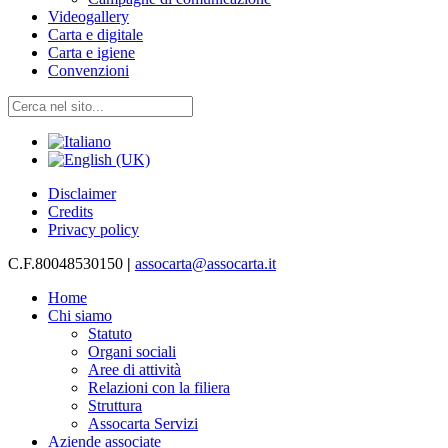
Videogallery
Carta e digitale
Carta e igiene
Convenzioni
Disclaimer
Credits
Privacy policy
C.F.80048530150
|
assocarta@assocarta.it
Home
Chi siamo
Statuto
Organi sociali
Aree di attività
Relazioni con la filiera
Struttura
Assocarta Servizi
Aziende associate