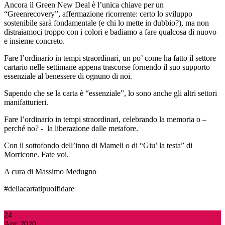
Ancora il Green New Deal è l’unica chiave per un
“Greenrecovery”, affermazione ricorrente: certo lo sviluppo
sostenibile sarà fondamentale (e chi lo mette in dubbio?), ma non
distraiamoci troppo con i colori e badiamo a fare qualcosa di nuovo
e insieme concreto.
Fare l’ordinario in tempi straordinari, un po’ come ha fatto il settore
cartario nelle settimane appena trascorse fornendo il suo supporto
essenziale al benessere di ognuno di noi.
Sapendo che se la carta è “essenziale”, lo sono anche gli altri settori
manifatturieri.
Fare l’ordinario in tempi straordinari, celebrando la memoria o –
perché no? - la liberazione dalle metafore.
Con il sottofondo dell’inno di Mameli o di “Giu’ la testa” di
Morricone. Fate voi.
A cura di Massimo Medugno
#dellacartatipuoifidare
24
Apr, 2020