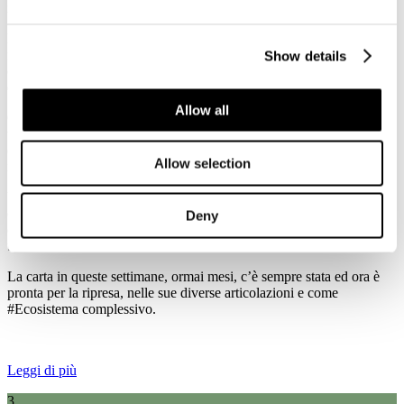
italiana per ripartire insieme" per la Fase 2 dell'emergenza sanitaria.
La #gentedellacarta e le nostre cartiere, attività essenziali nella prima
fase dell'emergenza, oggi - più che mai - sono al fianco dei
Show details
cittadini e delle imprese per contribuire alla loro #salute, #benessere
e #ripartenza.
Allow all
Come sempre con la produzione di carte igienico sanitarie, carte per
usi speciali e medicali, imballaggi per alimenti e medicinali, oltre
che per la cultura e l'informazione. Ma anche con alcune
Allow selection
innovazioni come carte per mascherine chirurgiche.
Un settore che contribuisce alla salute e al benessere dell’Italia e
dell’Europa, come bene è stato evidenziato in queste settimane di
Deny
emergenza e che è costituito da molti siti industriali che sono parte di
territori e comunità.
La carta in queste settimane, ormai mesi, c’è sempre stata ed ora è
pronta per la ripresa, nelle sue diverse articolazioni e come
#Ecosistema complessivo.
Leggi di più
3