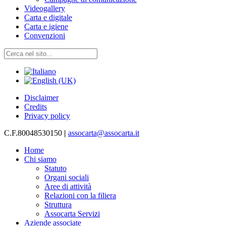
Videogallery
Carta e digitale
Carta e igiene
Convenzioni
Disclaimer
Credits
Privacy policy
C.F.80048530150
|
assocarta@assocarta.it
Home
Chi siamo
Statuto
Organi sociali
Aree di attività
Relazioni con la filiera
Struttura
Assocarta Servizi
Aziende associate