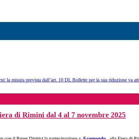
ni: la misura prevista dall’art. 10 DL Bollette per la sua riduzione va att
fiera di Rimini dal 4 al 7 novembre 2025
e con il Paper District la partecipazione a
Ecomondo
, alla Fiera di Ri