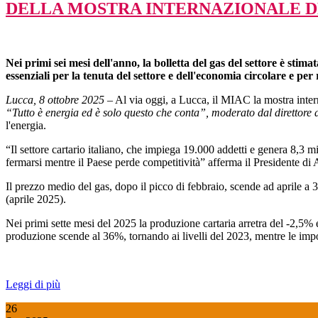
DELLA MOSTRA INTERNAZIONALE DE
Nei primi sei mesi dell'anno, la bolletta del gas del settore è sti
essenziali per la tenuta del settore e dell'economia circolare e pe
Lucca, 8 ottobre 2025
– Al via oggi, a Lucca, il MIAC la mostra intern
“Tutto è energia ed è solo questo che conta”, moderato dal direttore 
l'energia.
“Il settore cartario italiano, che impiega 19.000 addetti e genera 8,3 mil
fermarsi mentre il Paese perde competitività” afferma il Presidente di
Il prezzo medio del gas, dopo il picco di febbraio, scende ad aprile a
(aprile 2025).
Nei primi sette mesi del 2025 la produzione cartaria arretra del -2,5% e 
produzione scende al 36%, tornando ai livelli del 2023, mentre le im
Leggi di più
26