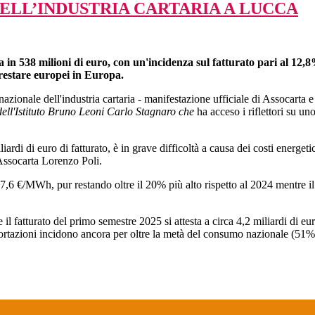
LL’INDUSTRIA CARTARIA A LUCCA
mata in 538 milioni di euro, con un'incidenza sul fatturato pari al 
r restare europei in Europa.
azionale dell'industria cartaria - manifestazione ufficiale di Assocart
dell'Istituto Bruno Leoni Carlo Stagnaro che
ha acceso i riflettori su uno
iardi di euro di fatturato, è in grave difficoltà a causa dei costi energeti
 Assocarta Lorenzo Poli.
 37,6 €/MWh, pur restando oltre il 20% più alto rispetto al 2024 mentre i
il fatturato del primo semestre 2025 si attesta a circa 4,2 miliardi di eur
portazioni incidono ancora per oltre la metà del consumo nazionale (51