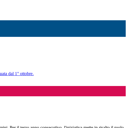
uata dal 1° ottobre.
mini. Per il terzo anno consecutivo, l'iniziativa mette in risalto il ruolo