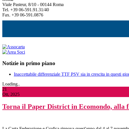
Viale Pasteur, 8/10 - 00144 Roma
Tel. +39 06-591.91.31/40
Fax. +39 06-591.0876
Notizie in primo piano
Inaccettabile differenziale TTF PSV sia in crescita in questi gior
Loading..
21
Ott, 2025
Torna il Paper District in Ecomondo, alla 
La Carta Federazione e Grafica rinnova quest'anno dal 4 al 7 novembr