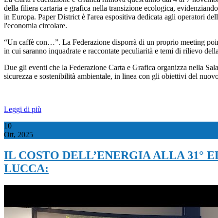
della filiera cartaria e grafica nella transizione ecologica, evidenziand
in Europa. Paper District è l'area espositiva dedicata agli operatori d
l'economia circolare.
“Un caffè con…”. La Federazione disporrà di un proprio meeting point (
in cui saranno inquadrate e raccontate peculiarità e temi di rilievo della 
Due gli eventi che la Federazione Carta e Grafica organizza nella Sala 
sicurezza e sostenibilità ambientale, in linea con gli obiettivi del nu
Leggi di più
10
Ott, 2025
IL COSTO DELL’ENERGIA ALLA 31° 
LUCCA: