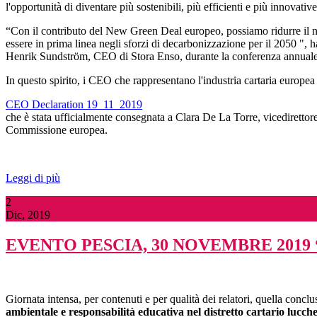
l'opportunità di diventare più sostenibili, più efficienti e più innovative
“Con il contributo del New Green Deal europeo, possiamo ridurre il no
essere in prima linea negli sforzi di decarbonizzazione per il 2050 ",
Henrik Sundström, CEO di Stora Enso, durante la conferenza annuale
In questo spirito, i CEO che rappresentano l'industria cartaria europea
CEO Declaration 19_11_2019
che è stata ufficialmente consegnata a Clara De La Torre, vicedirett
Commissione europea.
Leggi di più
2
Dic, 2019
EVENTO PESCIA, 30 NOVEMBRE 2019
Giornata intensa, per contenuti e per qualità dei relatori, quella conc
ambientale e responsabilità educativa nel distretto cartario lucche