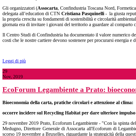
Gli organizzatori (
Assocarta
, Confindustria Toscana Nord, Formetica e
delegata all’education di CTN
Cristiana Pasquinelli
- la giusta reput
la propria crescita su fondamenti di sostenibilità e circolarità ambienta
giornata era di invitare i giovani del territorio a guardare al compart
Il Centro Studi di Confindustria ha documentato il valore numerico del s
costi che le nostre cartiere devono sostenere per procurarsi energia e do
Leggi di più
29
Nov, 2019
EcoForum Legambiente a Prato: bioeconomia
Bioeconomia della carta, pratiche circolari e attenzione al clima:
occorre incidere sul Recycling Habitat per dare ulteriore impulso 
29 novembre 2019 Prato, Ecoforum Legambiente - "Con la spinta del G
Medugno, Direttore Generale di Assocarta all'Ecoforum di Legambient
scorso 19 novembre a Bruxelles, riguardante la strategicità della que