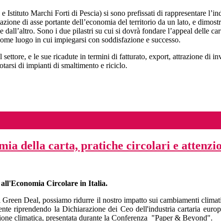
 Istituto Marchi Forti di Pescia) si sono prefissati di rappresentare l’i
azione di asse portante dell’economia del territorio da un lato, e dimost
le dall’altro. Sono i due pilastri su cui si dovrà fondare l’appeal delle c
o come luogo in cui impiegarsi con soddisfazione e successo.
ettore, e le sue ricadute in termini di fatturato, export, attrazione di 
tarsi di impianti di smaltimento e riciclo.
 della carta, pratiche circolari e attenzio
all'Economia Circolare in Italia.
reen Deal, possiamo ridurre il nostro impatto sui cambiamenti climat
e riprendendo la Dichiarazione dei Ceo dell'industria cartaria europea
stione climatica, presentata durante la Conferenza "Paper & Beyond".