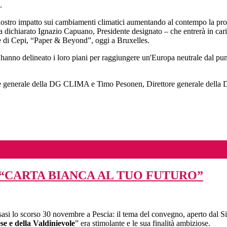
.
stro impatto sui cambiamenti climatici aumentando al contempo la produ
 ha dichiarato Ignazio Capuano, Presidente designato – che entrerà in c
 di Cepi, “Paper & Beyond”, oggi a Bruxelles.
 hanno delineato i loro piani per raggiungere un'Europa neutrale dal punt
ore generale della DG CLIMA e Timo Pesonen, Direttore generale della 
 “CARTA BIANCA AL TUO FUTURO”
lusasi lo scorso 30 novembre a Pescia: il tema del convegno, aperto dal S
se e della Valdinievole
” era stimolante e le sua finalità ambiziose.