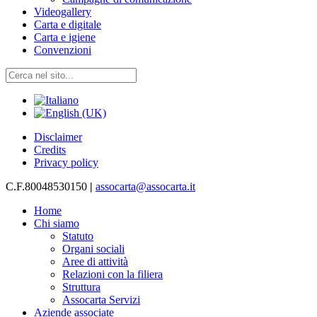
Videogallery
Carta e digitale
Carta e igiene
Convenzioni
Disclaimer
Credits
Privacy policy
C.F.80048530150
|
assocarta@assocarta.it
Home
Chi siamo
Statuto
Organi sociali
Aree di attività
Relazioni con la filiera
Struttura
Assocarta Servizi
Aziende associate