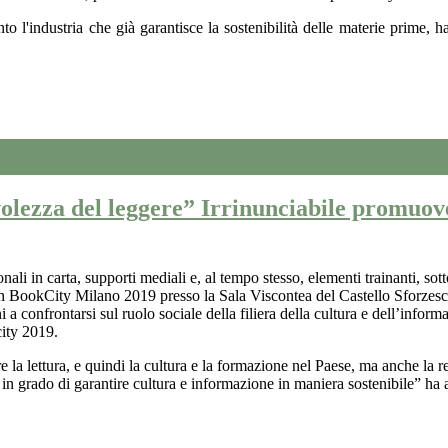
to l'industria che già garantisce la sostenibilità delle materie prime, ha
zza del leggere” Irrinunciabile promuovere 
nali in carta, supporti mediali e, al tempo stesso, elementi trainanti, sot
 in BookCity Milano 2019 presso la Sala Viscontea del Castello Sforzesco
ni a confrontarsi
sul ruolo sociale della filiera della cultura e dell’infor
city 2019.
la lettura, e quindi la cultura e la formazione nel Paese, ma anche la r
 in grado di garantire cultura e informazione in maniera sostenibile” ha