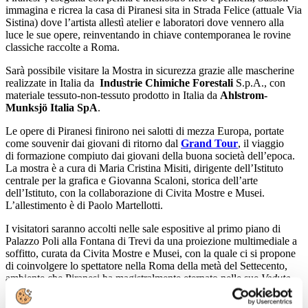
immagina e ricrea la casa di Piranesi sita in Strada Felice (attuale Via
Sistina) dove l’artista allestì atelier e laboratori dove vennero alla
luce le sue opere, reinventando in chiave contemporanea le rovine
classiche raccolte a Roma.
Sarà possibile visitare la Mostra in sicurezza grazie alle mascherine
realizzate in Italia da
Industrie Chimiche Forestali
S.p.A., con
materiale tessuto-non-tessuto prodotto in Italia da
Ahlstrom-
Munksjö Italia SpA
.
Le opere di Piranesi finirono nei salotti di mezza Europa, portate
come souvenir dai giovani di ritorno dal
Grand Tour
, il viaggio
di formazione compiuto dai giovani della buona società dell’epoca.
La mostra è a cura di Maria Cristina Misiti, dirigente dell’Istituto
centrale per la grafica e Giovanna Scaloni, storica dell’arte
dell’Istituto, con la collaborazione di Civita Mostre e Musei.
L’allestimento è di Paolo Martellotti.
I visitatori saranno accolti nelle sale espositive al primo piano di
Palazzo Poli alla Fontana di Trevi da una proiezione multimediale a
soffitto, curata da Civita Mostre e Musei, con la quale ci si propone
di coinvolgere lo spettatore nella Roma della metà del Settecento,
ambiente che Piranesi ha magistralmente eternato nelle sue
Vedute
.