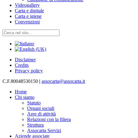
Videogallery
Carta e digitale
Carta e igiene
Convenzioni
Disclaimer
Credits
Privacy policy
C.F.80048530150
|
assocarta@assocarta.it
Home
Chi siamo
Statuto
Organi sociali
Aree di attività
Relazioni con la filiera
Struttura
Assocarta Servizi
Aziende associate