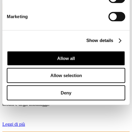
2
Ott, 2020
Marketing
L' Essenziale numero 6: il punto di
Assocarta sul recepimento delle Direttive
Rifiuti
Show details
Allow all
Il Decreto Legislativo n. 116 disciplina la raccolta e il riciclaggio dei
rifiuti organici, anche tramite compostaggio. Come è noto la carta è
compostabile in conformità alla EN 13432.
Allow selection
Ma il decreto #EOW per la carta e cartone, in aggiunta ai parametri
UNI EN 643, introduce una specifica tolleranza per i rifiuti organici
Deny
funzionale ad una raccolta differenziata della carta ben sviluppata e
che viene confermata come #essenziale per il #riciclo dei rifiuti
urbani e degli imballaggi.
Leggi di più