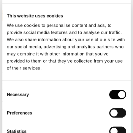
4
This website uses cookies
Ott, 2020
We use cookies to personalise content and ads, to
"CARTA: GRAND TOUR NUMERO 2":
provide social media features and to analyse our traffic.
Il Museo della Carta di Mele
We also share information about your use of our site with
our social media, advertising and analytics partners who
may combine it with other information that you’ve
provided to them or that they’ve collected from your use
Il tour di questa domenica ci conduce in Liguria, una terra visitata,
ricordata e vissuta da poeti e artisti attraverso i secoli. Molti la
of their services.
cantano, la raccontano.
Dietro la Liguria dei cartelloni pubblicitari, dietro la Riviera dei
grandi alberghi, delle case da gioco, del turismo internazionale, si
Consent
estende, dimenticata e sconosciuta, un’altra Liguria. (Italo Calvino)
Necessary
Selection
Tra questi altri volti, c’è la tradizione della produzione cartaria, che
si snoda attraverso i secoli e giunge intatta fino a noi, nelle sale
Preferences
espositive del Museo di Mele.
https://www.museocartamele.it/
Buon Tour, e buona domenica.
Statistics