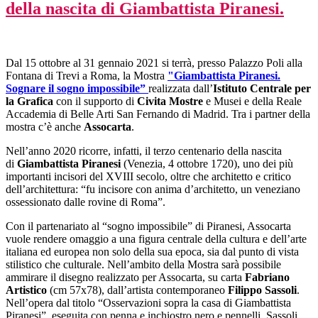
della nascita di Giambattista Piranesi.
Dal 15 ottobre al 31 gennaio 2021 si terrà, presso Palazzo Poli alla
Fontana di Trevi a Roma, la Mostra
"Giambattista Piranesi.
Sognare il sogno impossibile
”
realizzata dall’
Istituto Centrale per
la Grafica
con il supporto di
Civita Mostre
e Musei e della Reale
Accademia di Belle Arti San Fernando di Madrid. Tra i partner della
mostra c’è anche
Assocarta
.
Nell’anno 2020 ricorre, infatti, il terzo centenario della nascita
di
Giambattista Piranesi
(Venezia, 4 ottobre 1720), uno dei più
importanti incisori del XVIII secolo, oltre che architetto e critico
dell’architettura: “fu incisore con anima d’architetto, un veneziano
ossessionato dalle rovine di Roma”.
Con il partenariato al “sogno impossibile” di Piranesi, Assocarta
vuole rendere omaggio a una figura centrale della cultura e dell’arte
italiana ed europea non solo della sua epoca, sia dal punto di vista
stilistico che culturale. Nell’ambito della Mostra sarà possibile
ammirare il disegno realizzato per Assocarta, su carta
Fabriano
Artistico
(cm 57x78), dall’artista contemporaneo
Filippo Sassoli
.
Nell’opera dal titolo “Osservazioni sopra la casa di Giambattista
Piranesi”, eseguita con penna e inchiostro nero e pennelli, Sassoli