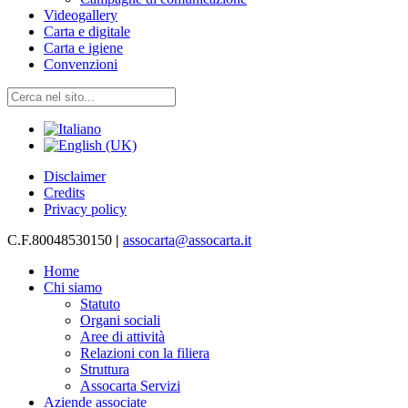
Videogallery
Carta e digitale
Carta e igiene
Convenzioni
Disclaimer
Credits
Privacy policy
C.F.80048530150
|
assocarta@assocarta.it
Home
Chi siamo
Statuto
Organi sociali
Aree di attività
Relazioni con la filiera
Struttura
Assocarta Servizi
Aziende associate