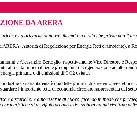
IZIONE DA ARERA
scariche e autorizzarne di nuove, facendo in modo che privilegino il recu
e da ARERA (Autorità di Regolazione per Energia Reti e Ambiente), a R
amunni e Alessandro Bertoglio, rispettivamente Vice Direttore e Respons
anto alimenta principalmente gli impianti di cogenerazione ad alto rendim
i energia primaria e di emissioni di CO2 evitate.
industria cartaria italiana è una delle prime industrie europee del ricicl
aguardare l’importante fetta di economia circolare rappresentata dal setto
etico e discariche) e autorizzarne di nuove, facendo in modo che privilegi
 e caratteristiche di un rifiuto urbano e dovrebbero quindi rientrare nell