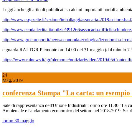
Leggi anche gli articoli pubblicati su alcuni importanti portali ambienta
http://www.e-gazette.it/sezione/imballaggi/assocarta-2018-settore-h
http://www.ecodallecitta.it/notizie/391266/assocarta-difficile-chiudere-i
http://www.greenreport.it/news/economia-ecologica/leconomia-circolare
e guarda RAI TGR Piemonte ore 14.00 del 31 maggio (dal minuto 7.30 a
https://www.rainews.it/tgr/piemonte/notiziari/video/2019/05/Conte
24
Mag, 2019
conferenza Stampa "La carta: un esempio 
Sale di rappresentanza dell'Unione Industriali Torino ore 11.30 "La ca
Ambientale e l'andamento economico del settore nel 2018-2019. Scari
torino 30 maggio