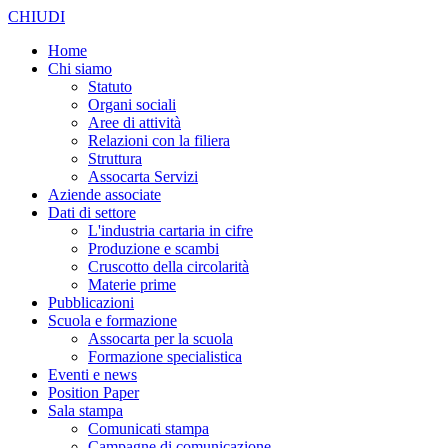
CHIUDI
Home
Chi siamo
Statuto
Organi sociali
Aree di attività
Relazioni con la filiera
Struttura
Assocarta Servizi
Aziende associate
Dati di settore
L'industria cartaria in cifre
Produzione e scambi
Cruscotto della circolarità
Materie prime
Pubblicazioni
Scuola e formazione
Assocarta per la scuola
Formazione specialistica
Eventi e news
Position Paper
Sala stampa
Comunicati stampa
Campagne di comunicazione