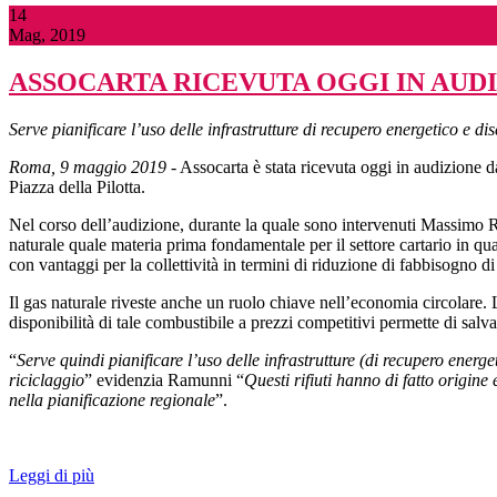
14
Mag, 2019
ASSOCARTA RICEVUTA OGGI IN AUD
Serve pianificare l’uso delle infrastrutture di recupero energetico e di
Roma, 9 maggio 2019
- Assocarta è stata ricevuta oggi in audizion
Piazza della Pilotta.
Nel corso dell’audizione, durante la quale sono intervenuti Massimo R
naturale quale materia prima fondamentale per il settore cartario in qu
con vantaggi per la collettività in termini di riduzione di fabbisogno d
Il gas naturale riveste anche un ruolo chiave nell’economia circolare. L’
disponibilità di tale combustibile a prezzi competitivi permette di salv
“
Serve quindi pianificare l’uso delle infrastrutture (di recupero energ
riciclaggio
” evidenzia Ramunni “
Questi rifiuti hanno di fatto origine
nella pianificazione regionale
”.
Leggi di più