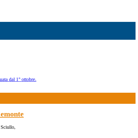
uata dal 1° ottobre.
iemonte
Sciullo,