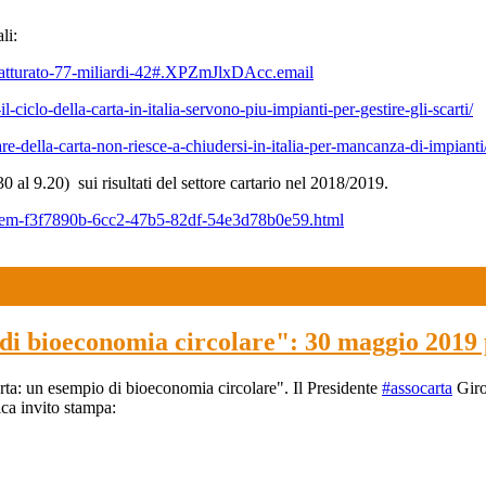
li:
a-fatturato-77-miliardi-42#.XPZmJlxDAcc.email
l-ciclo-della-carta-in-italia-servono-piu-impianti-per-gestire-gli-scarti/
-della-carta-non-riesce-a-chiudersi-in-italia-per-mancanza-di-impianti
l 9.20) sui risultati del settore cartario nel 2018/2019.
ntItem-f3f7890b-6cc2-47b5-82df-54e3d78b0e59.html
di bioeconomia circolare": 30 maggio 2019 
rta: un esempio di bioeconomia circolare". Il Presidente
#assocarta
Giro
ca invito stampa: