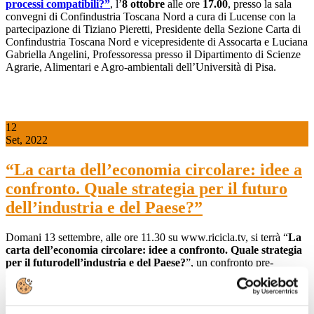
processi compatibili?”
, l’
8 ottobre
alle ore
17.00
, presso la sala
convegni di Confindustria Toscana Nord a cura di Lucense con la
partecipazione di Tiziano Pieretti, Presidente della Sezione Carta di
Confindustria Toscana Nord e vicepresidente di Assocarta e Luciana
Gabriella Angelini, Professoressa presso il Dipartimento di Scienze
Agrarie, Alimentari e Agro-ambientali dell’Università di Pisa.
12
Set, 2022
“La carta dell’economia circolare: idee a
confronto. Quale strategia per il futuro
dell’industria e del Paese?”
Domani 13 settembre, alle ore 11.30 su www.ricicla.tv, si terrà “
La
carta dell’economia circolare: idee a confronto. Quale strategia
per il futuro
dell’industria e del Paese?
”, un confronto pre-
elettorale con l’obiettivo di porre al centro del
dibattito politico l’economia circolare del Paese organizzato
da Federazione Carta Grafica, con Ricicla TV, e il supporto
strategico di Strategic Advice.