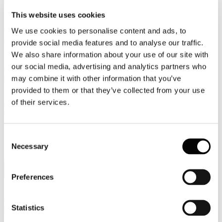
This website uses cookies
Interverranno il Sen. Luca Briziarelli, candidato per la Lega al
Senato in Umbria, l’On. Maria Chiara Gadda, candidata per Italia
We use cookies to personalise content and ads, to
Viva alla Camera in Lombardia, la Sen. Alessandra
provide social media features and to analyse our traffic.
Gallone, candidata per Forza Italia al Senato in
Lombardia, la Sen. Emma Pavanelli, candidata per il Movimento 5
We also share information about your use of our site with
Stelle alla Camera in Umbria, l’On. Alessia Rotta, candidata alla
our social media, advertising and analytics partners who
Camera in Veneto e l’On. Riccardo Zucconi, candidato per Fratelli
may combine it with other information that you’ve
d’Italia alla Camera in Toscana.
provided to them or that they’ve collected from your use
L’evento sarà introdotto dal Direttore Generale Federazione Carta e
of their services.
Grafica Massimo Medugno e dal Direttore Generale di Comieco
Carlo Montalbetti. Modererà il dibattito la giornalista Monica
D’Ambrosio di Ricicla TV.
Consent
Necessary
Selection
7
Set, 2022
Preferences
A Bruxelles la seconda edizione di
#PaperPresents con Bartoli Spa
Statistics