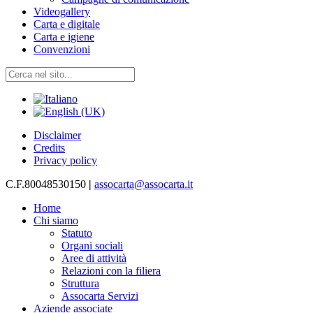
Videogallery
Carta e digitale
Carta e igiene
Convenzioni
Disclaimer
Credits
Privacy policy
C.F.80048530150
|
assocarta@assocarta.it
Home
Chi siamo
Statuto
Organi sociali
Aree di attività
Relazioni con la filiera
Struttura
Assocarta Servizi
Aziende associate