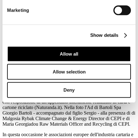
Marketing
Show details
Ieri 6 settembre, a Bruxelles (presso Renaissance Hotel) si è tenuta
la seconda edizione di "#PaperPresents", mostra-evento rivolta ai
membri del parlamento europeo (MEP) introdotta dalla MEP
portoghese Maria da Graça Carvalho e dal DG di CEPI Jori
Allow all
Ringman.
Obiettivo dell’iniziativa - organizzata da CEPI (Confederazione
Allow selection
europea delle industrie cartarie) - la presentazione dei molteplici usi
innovativi di un prodotto rinnovabile e riciclabile come la carta, che
nasce da una filiera sostenibile e innovativa essenziale alla
Deny
bioeconomia UE. Bartoli Spa con il brand Naturanda è stata
prescelta per rappresentare la carta Made in Italy a livello europeo
con l'esposizione di un appendino interamente realizzato in carta e
cartone riciclato (Naturanda.it). Nella foto l'Ad di Bartoli Spa
Giorgio Bartoli - accompagnato dal figlio Sergio - alla presenza di di
Malgosia Rybak Climate Change & Energy Director di CEPI e di
Maria Georgiadou Raw Materials Officer and Recycling di CEPI.
In questa ooccasione le associazioni europee dell'industria cartaria e