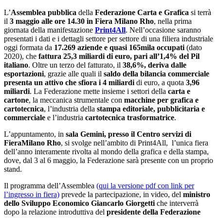
L’
Assemblea pubblica
della
Federazione Carta e Grafica
si terrà
il
3 maggio alle ore 14.30 in Fiera Milano Rho
, nella prima
giornata della manifestazione
Print4All
. Nell’occasione saranno
presentati i dati e i dettagli settore per settore di una filiera industriale
oggi formata da
17.269 aziende e quasi 165mila occupati
(dato
2020), che
fattura 25,3 miliardi di euro, pari all’1,4% del Pil
italiano
. Oltre un terzo del fatturato, il
38,6%, deriva dalle
esportazioni
, grazie alle quali il
saldo della bilancia commerciale
presenta un attivo che sfiora i 4 miliardi
di euro, a quota
3,96
miliardi
. La Federazione mette insieme i settori della
carta e
cartone
, la meccanica strumentale con
macchine per grafica e
cartotecnica
, l’industria della
stampa editoriale, pubblicitaria e
commerciale
e l’industria
cartotecnica trasformatrice
.
L’appuntamento, in
sala Gemini, presso il Centro servizi di
FieraMilano Rho
, si svolge nell’ambito di Print4All, l’unica fiera
dell’anno interamente rivolta al mondo della grafica e della stampa,
dove, dal 3 al 6 maggio, la Federazione sarà presente con un proprio
stand.
Il programma dell’Assemblea
(qui la versione pdf con link per
l’ingresso in fiera)
prevede la partecipazione, in video, del
ministro
dello Sviluppo Economico Giancarlo Giorgetti
che interverrà
dopo la relazione introduttiva del
presidente della Federazione