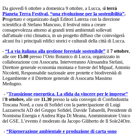
Da giovedì 6 ottobre a domenica 9 ottobre, a Lucca, s
i terrà
Pianeta Terra Festival
,
“una rivoluzione per la sostenibilità”
.
P
rogettato e organizzato dagli Editori Laterza con la direzione
scientifica di Stefano Mancuso, il festival mira a creare
consapevolezza attorno ai grandi temi ambientali sollevati
dall'attuale crisi climatica, in un progetto diffuso che coinvolgerà
alcuni fra i principali edifici storici e culturali della città di Lucca.
-
“La via italiana alla gestione forestale sostenibile”
il
7 ottobre
,
alle ore
15.00
presso l’Orto Botanico di Lucca, organizzato in
collaborazione con Assocarta. Interverranno Alessandra Stefani,
Direttore generale economia montana e foreste del Mipaaf, Antonio
Nicoletti, Responsabile nazionale aree protette e biodiversità di
Legambiente e il Direttore generale di Assocarta Massimo
Medugno.
- “
Transizione energetica. La sfida da vincere per le imprese”
l’
8 ottobre,
alle ore
11.30
presso la sala convegni di Confindustria
Toscana Nord, a cura di Sofidel con la partecipazione di Luigi
Lazzareschi AD del Gruppo Sofidel, Davide Tabarelli, Presidente di
Nomisma Energia e Andrea Ripa Di Meana, Amministratore Unico
del GSE. L’evento è moderato da Jacopo Giliberto de Il Sole24Ore.
-
“Rigenerazione ambientale e produzione di carta sono