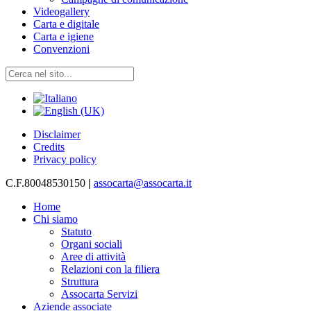
Videogallery
Carta e digitale
Carta e igiene
Convenzioni
Disclaimer
Credits
Privacy policy
C.F.80048530150
|
assocarta@assocarta.it
Home
Chi siamo
Statuto
Organi sociali
Aree di attività
Relazioni con la filiera
Struttura
Assocarta Servizi
Aziende associate