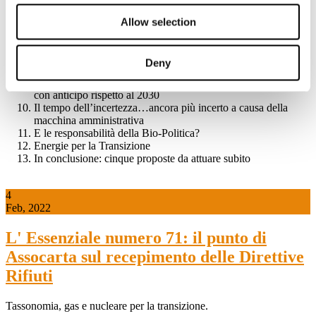
L’Ecosistema europeo della carta
L’ecosistema industriale italiano della carta nel 2021:numeri
Allow selection
che hanno un’anima
Il primo quadrimestre
Indice di Circolarità pari allo 0,78
Deny
La carta è…
Circolarità: conseguiti obiettivi importanti e l’85% nel riciclo,
con anticipo rispetto al 2030
Il tempo dell’incertezza…ancora più incerto a causa della
macchina amministrativa
E le responsabilità della Bio-Politica?
Energie per la Transizione
In conclusione: cinque proposte da attuare subito
4
Feb, 2022
L' Essenziale numero 71: il punto di
Assocarta sul recepimento delle Direttive
Rifiuti
Tassonomia, gas e nucleare per la transizione.