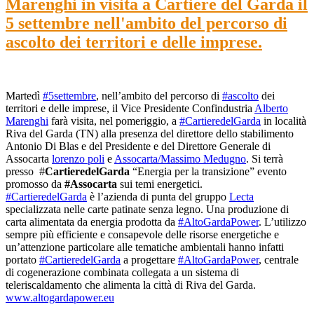
Marenghi in visita a Cartiere del Garda il
5 settembre nell'ambito del percorso di
ascolto dei territori e delle imprese.
Martedì
#5settembre
, nell’ambito del percorso di
#ascolto
dei
territori e delle imprese, il Vice Presidente Confindustria
Alberto
Marenghi
farà visita, nel pomeriggio, a
#CartieredelGarda
in località
Riva del Garda (TN) alla presenza del direttore dello stabilimento
Antonio Di Blas e del Presidente e del Direttore Generale di
Assocarta
lorenzo poli
e
Assocarta/Massimo Medugno
. Si terrà
presso #
CartieredelGarda
“Energia per la transizione” evento
promosso da
#Assocarta
sui temi energetici.
#CartieredelGarda
è l’azienda di punta del gruppo
Lecta
specializzata nelle carte patinate senza legno. Una produzione di
carta alimentata da energia prodotta da
#AltoGardaPower
. L’utilizzo
sempre più efficiente e consapevole delle risorse energetiche e
un’attenzione particolare alle tematiche ambientali hanno infatti
portato
#CartieredelGarda
a progettare
#AltoGardaPower
, centrale
di cogenerazione combinata collegata a un sistema di
teleriscaldamento che alimenta la città di Riva del Garda.
www.altogardapower.eu