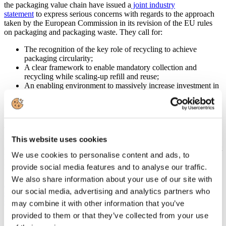
the packaging value chain have issued a
joint industry
statement
to express serious concerns with regards to the approach
taken by the European Commission in its revision of the EU rules
on packaging and packaging waste. They call for:
The recognition of the key role of recycling to achieve
packaging circularity;
A clear framework to enable mandatory collection and
recycling while scaling-up refill and reuse;
An enabling environment to massively increase investment in
sorting and recycling infrastructure;
The preservation of packaging functionality and product
safety.
The packaging industry shares the ambitious objectives of the EU
This website uses cookies
Green Deal and Circular Economy Action Plan 2.0 and is fully
engaged in taking action to bring packaging sustainability to the next
We use cookies to personalise content and ads, to
level. For that to happen, we need a corresponding supporting
regulatory framework to help us drive this change further.
provide social media features and to analyse our traffic.
We also share information about your use of our site with
https://www.europen-packaging.eu/news/the-packaging-value-
our social media, advertising and analytics partners who
chain-expresses-serious-concerns-about-the-european-commission-
suggested-approach-on-the-ppwr-review/
may combine it with other information that you’ve
provided to them or that they’ve collected from your use