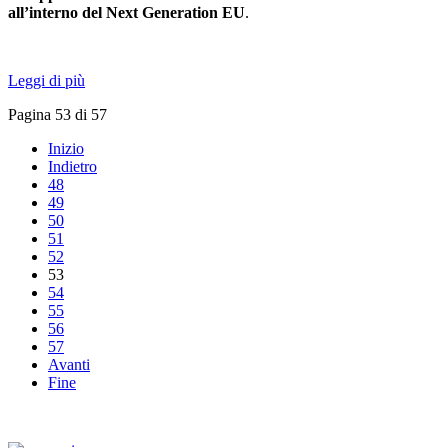
all’interno del Next Generation EU
.
Leggi di più
Pagina 53 di 57
Inizio
Indietro
48
49
50
51
52
53
54
55
56
57
Avanti
Fine