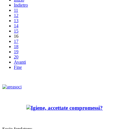
Indietro
11
12
13
14
15
16
17
18
19
20
Avanti
Fine
Socio fondatore: