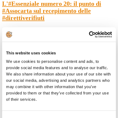
L'#Essenziale numero 20: il punto di
#Assocarta sul recepimento delle
#direttiverifiuti
La mancata recinzione dell'area non rende il proprietario
responsabile per l'abbandono di rifiuti da parte di terzi.
This website uses cookies
We use cookies to personalise content and ads, to
provide social media features and to analyse our traffic.
Leggi di più
We also share information about your use of our site with
11
our social media, advertising and analytics partners who
Gen, 2021
may combine it with other information that you’ve
provided to them or that they’ve collected from your use
Carta: Grand Tour 2021, il racconto della
of their services.
storia industriale e del valore culturale
della carta
Consent