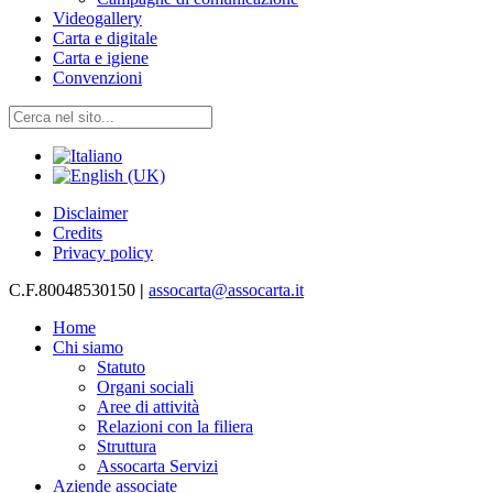
Videogallery
Carta e digitale
Carta e igiene
Convenzioni
Disclaimer
Credits
Privacy policy
C.F.80048530150
|
assocarta@assocarta.it
Home
Chi siamo
Statuto
Organi sociali
Aree di attività
Relazioni con la filiera
Struttura
Assocarta Servizi
Aziende associate