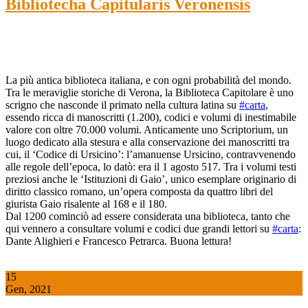
Bibliotecha Capitularis Veronensis
La più antica biblioteca italiana, e con ogni probabilità del mondo.
Tra le meraviglie storiche di Verona, la Biblioteca Capitolare è uno
scrigno che nasconde il primato nella cultura latina su
#carta
,
essendo ricca di manoscritti (1.200), codici e volumi di inestimabile
valore con oltre 70.000 volumi. Anticamente uno Scriptorium, un
luogo dedicato alla stesura e alla conservazione dei manoscritti tra
cui, il ‘Codice di Ursicino’: l’amanuense Ursicino, contravvenendo
alle regole dell’epoca, lo datò: era il 1 agosto 517. Tra i volumi testi
preziosi anche le ‘Istituzioni di Gaio’, unico esemplare originario di
diritto classico romano, un’opera composta da quattro libri del
giurista Gaio risalente al 168 e il 180.
Dal 1200 cominciò ad essere considerata una biblioteca, tanto che
qui vennero a consultare volumi e codici due grandi lettori su
#carta
:
Dante Alighieri e Francesco Petrarca. Buona lettura!
15
Gen, 2021