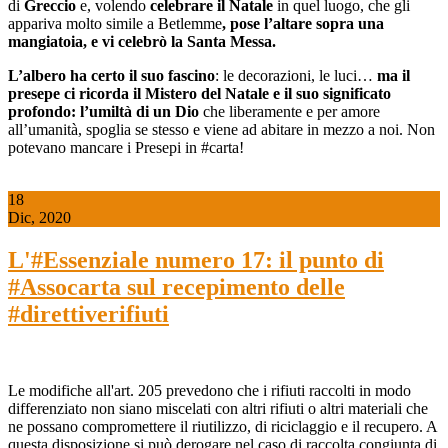
di
Greccio
e, volendo
celebrare il Natale
in quel luogo, che gli
appariva molto simile a Betlemme
, pose
l’
altare sopra una
mangiatoia
, e vi celebrò la Santa Messa.
L’albero ha certo il suo fascino
: le decorazioni, le luci…
ma il
presepe ci ricorda il Mistero del Natale e il
s
uo significato
profondo: l’umiltà di un Dio
che liberamente e per amore
all’umanità, spoglia se stesso e viene ad abitare in mezzo a noi. Non
potevano mancare i Presepi in #carta!
18
Dic, 2020
L'#Essenziale numero 17: il punto di
#Assocarta sul recepimento delle
#direttiverifiuti
Le modifiche all'art. 205 prevedono che i rifiuti raccolti in modo
differenziato non siano miscelati con altri rifiuti o altri materiali che
ne possano compromettere il riutilizzo, di riciclaggio e il recupero. A
questa disposizione si può derogare nel caso di raccolta congiunta di