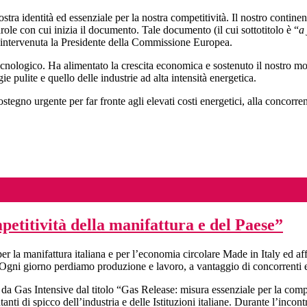
ostra identità ed essenziale per la nostra competitività. Il nostro contin
arole con cui inizia il documento. Tale documento (il cui sottotitolo è “
a
è intervenuta la Presidente della Commissione Europea.
 tecnologico. Ha alimentato la crescita economica e sostenuto il nostro m
 pulite e quello delle industrie ad alta intensità energetica.
ostegno urgente per far fronte agli elevati costi energetici, alla concor
petitività della manifattura e del Paese”
per la manifattura italiana e per l’economia circolare Made in Italy ed a
Ogni giorno perdiamo produzione e lavoro, a vantaggio di concorrenti es
a Gas Intensive dal titolo “Gas Release: misura essenziale per la compet
nti di spicco dell’industria e delle Istituzioni italiane. Durante l’incont