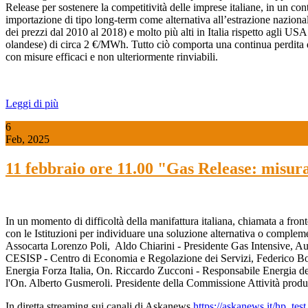
Release per sostenere la competitività delle imprese italiane, in un conte
importazione di tipo long-term come alternativa all’estrazione naziona
dei prezzi dal 2010 al 2018) e molto più alti in Italia rispetto agli 
olandese) di circa 2 €/MWh. Tutto ciò comporta una continua perdita di c
con misure efficaci e non ulteriormente rinviabili.
Leggi di più
6
Feb, 2025
11 febbraio ore 11.00 "Gas Release: misura
In un momento di difficoltà della manifattura italiana, chiamata a front
con le Istituzioni per individuare una soluzione alternativa o compleme
Assocarta Lorenzo Poli, Aldo Chiarini - Presidente Gas Intensive, A
CESISP - Centro di Economia e Regolazione dei Servizi, Federico Bos
Energia Forza Italia, On. Riccardo Zucconi - Responsabile Energia de
l'On. Alberto Gusmeroli. Presidente della Commissione Attività produ
In diretta streaming sui canali di Askanews
https://askanews.it/hp_tes