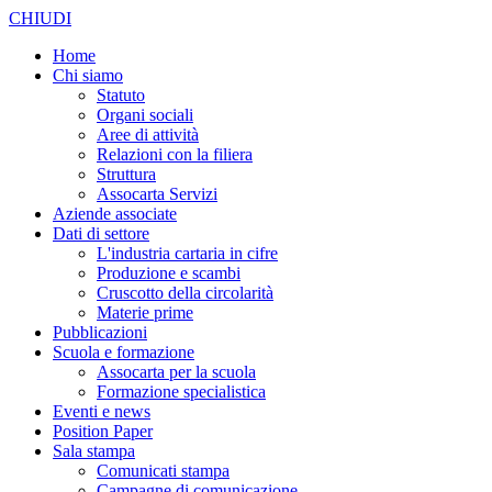
CHIUDI
Home
Chi siamo
Statuto
Organi sociali
Aree di attività
Relazioni con la filiera
Struttura
Assocarta Servizi
Aziende associate
Dati di settore
L'industria cartaria in cifre
Produzione e scambi
Cruscotto della circolarità
Materie prime
Pubblicazioni
Scuola e formazione
Assocarta per la scuola
Formazione specialistica
Eventi e news
Position Paper
Sala stampa
Comunicati stampa
Campagne di comunicazione