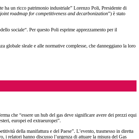
ente ha un ricco patrimonio industriale” Lorenzo Poli, Presidente di
 joint roadmap for competitiveness and decarbonization
”) è stato
odello sociale“. Per questo Poli esprime apprezzamento per il
renza globale sleale e alle normative complesse, che danneggiano la loro
fferma che “essere un hub del gas deve significare avere dei prezzi equi
teri, europei ed extraeuropei”.
itività della manifattura e del Paese”. L’evento, trasmesso in diretta
ro, i relatori hanno discusso l’urgenza di attuare la misura del Gas