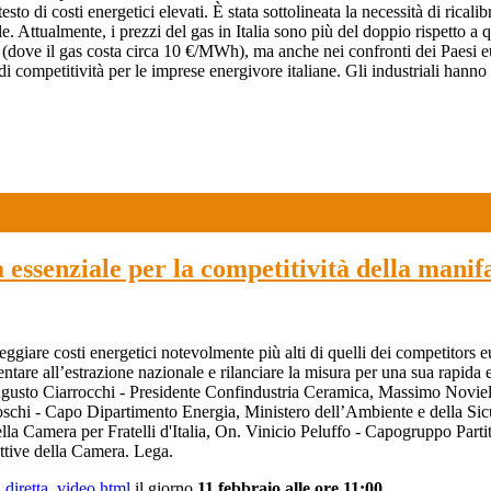
sto di costi energetici elevati. È stata sottolineata la necessità di rical
le. Attualmente, i prezzi del gas in Italia sono più del doppio rispetto
USA (dove il gas costa circa 10 €/MWh), ma anche nei confronti dei Paes
ompetitività per le imprese energivore italiane. Gli industriali hanno pe
 essenziale per la competitività della manif
eggiare costi energetici notevolmente più alti di quelli dei competitors e
ntare all’estrazione nazionale e rilanciare la misura per una sua rapida 
ugusto Ciarrocchi - Presidente Confindustria Ceramica, Massimo Noviel
chi - Capo Dipartimento Energia, Ministero dell’Ambiente e della Sic
lla Camera per Fratelli d'Italia, On. Vinicio Peluffo - Capogruppo Par
ttive della Camera. Lega.
t_diretta_video.html
il giorno
11 febbraio alle ore 11:00.