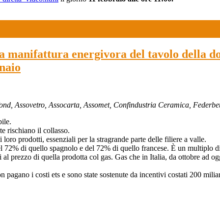
lla manifattura energivora del tavolo della 
nnaio
ofond, Assovetro, Assocarta, Assomet, Confindustria Ceramica, Federb
ile.
 rischiano il collasso.
ro prodotti, essenziali per la stragrande parte delle filiere a valle.
 del 72% di quello spagnolo e del 72% di quello francese. È un multiplo d
l prezzo di quella prodotta col gas. Gas che in Italia, da ottobre ad o
agano i costi ets e sono state sostenute da incentivi costati 200 miliar