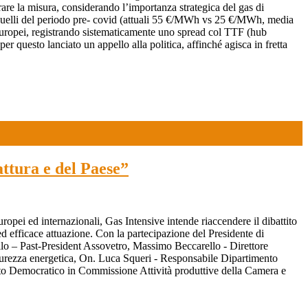
ibrare la misura, considerando l’importanza strategica del gas di
 a quelli del periodo pre- covid (attuali 55 €/MWh vs 25 €/MWh, media
i europei, registrando sistematicamente uno spread col TTF (hub
r questo lanciato un appello alla politica, affinché agisca in fretta
attura e del Paese”
uropei ed internazionali, Gas Intensive intende riaccendere il dibattito
ed efficace attuazione. Con la partecipazione del Presidente di
lo – Past-President Assovetro, Massimo Beccarello - Direttore
urezza energetica, On. Luca Squeri - Responsabile Dipartimento
tito Democratico in Commissione Attività produttive della Camera e