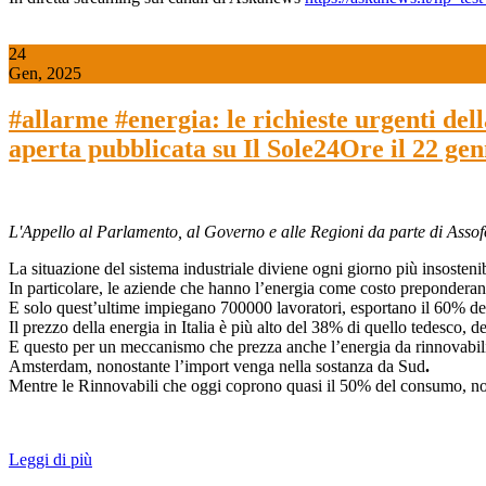
24
Gen, 2025
#allarme #energia: le richieste urgenti de
aperta pubblicata su Il Sole24Ore il 22 ge
L'Appello al Parlamento, al Governo e alle Regioni da parte di Ass
La situazione del sistema industriale diviene ogni giorno più insostenib
In particolare, le aziende che hanno l’energia come costo preponderante
E solo quest’ultime impiegano 700000 lavoratori, esportano il 60% dei lo
Il prezzo della energia in Italia è più alto del 38% di quello tedesco,
E questo per un meccanismo che prezza anche l’energia da rinnovabili a
Amsterdam, nonostante l’import venga nella sostanza da Sud
.
Mentre le Rinnovabili che oggi coprono quasi il 50% del consumo, non p
Leggi di più