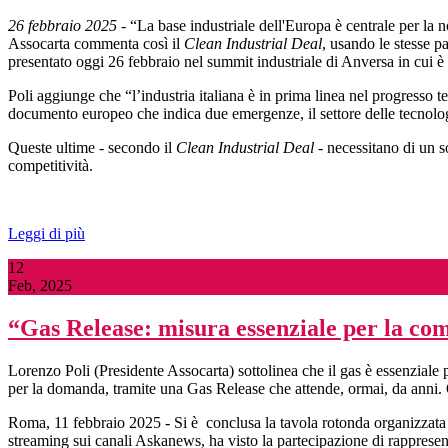
26 febbraio 2025
- “La base industriale dell'Europa è centrale per la n
Assocarta commenta così il
Clean Industrial Deal
, usando le stesse p
presentato oggi 26 febbraio nel summit industriale di Anversa in cui 
Poli aggiunge che “l’industria italiana è in prima linea nel progresso
documento europeo che indica due emergenze, il settore delle tecnologie
Queste ultime - secondo il
Clean Industrial Deal
- necessitano di un s
competitività.
Leggi di più
12
Feb, 2025
“Gas Release: misura essenziale per la com
Lorenzo Poli (Presidente Assocarta) sottolinea che il gas è essenziale 
per la domanda, tramite una Gas Release che attende, ormai, da anni. 
Roma, 11 febbraio 2025 - Si è conclusa la tavola rotonda organizzata d
streaming sui canali Askanews, ha visto la partecipazione di rappresenta