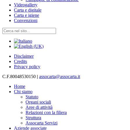
Videogallery
Carta e digitale
Carta e igiene
Convenzioni
Disclaimer
Credits
Privacy policy
C.F.80048530150
|
assocarta@assocarta.it
Home
Chi siamo
Statuto
Organi sociali
Aree di attività
Relazioni con la filiera
Struttura
Assocarta Servizi
Aziende associate