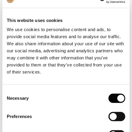
Giornata Internazionale delle Foreste
nell’ambito della 56° Conferenza
Nazionale del Parlamento Europeo
This website uses cookies
Giovani.
We use cookies to personalise content and ads, to
provide social media features and to analyse our traffic.
We also share information about your use of our site with
La superficie della foresta europea è in costante crescita: dal 1950
our social media, advertising and analytics partners who
ad oggi è aumentata del 30% una dimensione pari a 1500 campi da
may combine it with other information that you’ve
calcio al giorno
provided to them or that they’ve collected from your use
Lucca, 21 marzo 2025
- “Assocarta celebra la Giornata Mondiale
of their services.
delle Foreste nel contesto della 56° edizione della Conferenza
Nazionale del Parlamento Europeo Giovani PEG, a Lucca, che
supportiamo insieme a Lucart e Sofidel con la presentazione della
carta di identità ambientale del settore cartario italiano agli studenti
Consent
italiani ed europei presenti all’iniziativa” afferma Massimo Medugno
Necessary
Selection
DG Assocarta.
La conferenza fa quest’anno tappa, a Lucca, la cui provincia
Preferences
rappresenta il primo distretto cartario europeo. Per una Europa più
coesa, con il coinvolgimento di ragazzi provenienti da tutta l’
Unione
per dibattere su temi di attualità europea.