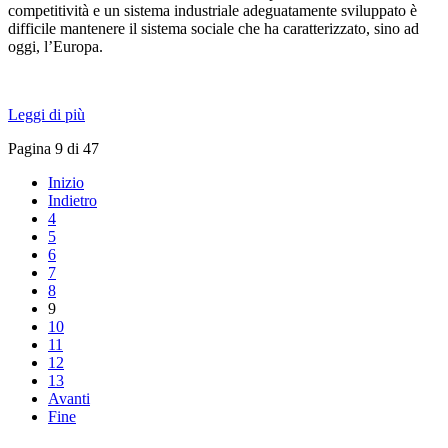
competitività e un sistema industriale adeguatamente sviluppato è
difficile mantenere il sistema sociale che ha caratterizzato, sino ad
oggi, l’Europa.
Leggi di più
Pagina 9 di 47
Inizio
Indietro
4
5
6
7
8
9
10
11
12
13
Avanti
Fine