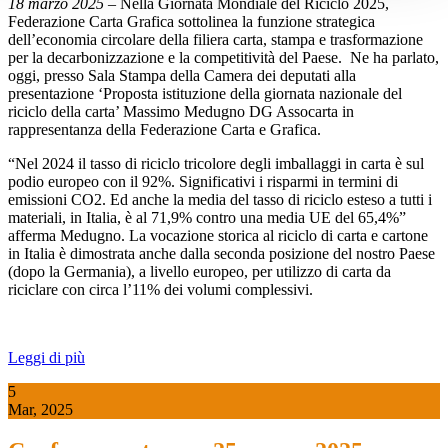
18 marzo 2025
– Nella Giornata Mondiale del Riciclo 2025,
Federazione Carta Grafica sottolinea la funzione strategica
dell’economia circolare della filiera carta, stampa e trasformazione
per la decarbonizzazione e la competitività del Paese. Ne ha parlato,
oggi, presso Sala Stampa della Camera dei deputati alla
presentazione ‘Proposta istituzione della giornata nazionale del
riciclo della carta’ Massimo Medugno DG Assocarta in
rappresentanza della Federazione Carta e Grafica.
“Nel 2024 il tasso di riciclo tricolore degli imballaggi in carta è sul
podio europeo con il 92%. Significativi i risparmi in termini di
emissioni CO2. Ed anche la media del tasso di riciclo esteso a tutti i
materiali, in Italia, è al 71,9% contro una media UE del 65,4%”
afferma Medugno. La vocazione storica al riciclo di carta e cartone
in Italia è dimostrata anche dalla seconda posizione del nostro Paese
(dopo la Germania), a livello europeo, per utilizzo di carta da
riciclare con circa l’11% dei volumi complessivi.
Leggi di più
5
Mar, 2025