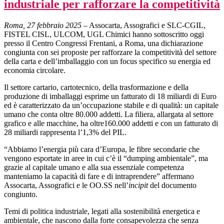
industriale per rafforzare la competitività
Roma, 27 febbraio 2025
– Assocarta, Assografici e SLC-CGIL,
FISTEL CISL, ULCOM, UGL Chimici hanno sottoscritto oggi
presso il Centro Congressi Frentani, a Roma, una dichiarazione
congiunta con sei proposte per rafforzare la competitività del settore
della carta e dell’imballaggio con un focus specifico su energia ed
economia circolare.
Il settore cartario, cartotecnico, della trasformazione e della
produzione di imballaggi esprime un fatturato di 18 miliardi di Euro
ed è caratterizzato da un’occupazione stabile e di qualità: un capitale
umano che conta oltre 80.000 addetti. La filiera, allargata al settore
grafico e alle macchine, ha oltre160.000 addetti e con un fatturato di
28 miliardi rappresenta l’1,3% del PIL.
“Abbiamo l’energia più cara d’Europa, le fibre secondarie che
vengono esportate in aree in cui c’è il “dumping ambientale”, ma
grazie al capitale umano e alla sua essenziale competenza
manteniamo la capacità di fare e di intraprendere” affermano
Assocarta, Assografici e le OO.SS nell’
incipit
del documento
congiunto.
Temi di politica industriale, legati alla sostenibilità energetica e
ambientale, che nascono dalla forte consapevolezza che senza