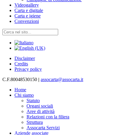
Videogallery
Carta e digitale
Carta e igiene
Convenzioni
Disclaimer
Credits
Privacy policy
C.F.80048530150
|
assocarta@assocarta.it
Home
Chi siamo
Statuto
Organi sociali
Aree di attività
Relazioni con la filiera
Struttura
Assocarta Servizi
Aziende associate