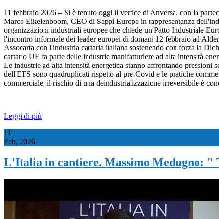
11 febbraio 2026 – Si è tenuto oggi il vertice di Anversa, con la par
Marco Eikelenboom, CEO di Sappi Europe in rappresentanza dell'industri
organizzazioni industriali europee che chiede un Patto Industriale Eur
l'incontro informale dei leader europei di domani 12 febbraio ad Alden
Assocarta con l'industria cartaria italiana sostenendo con forza la Dich
cartario UE fa parte delle industrie manifatturiere ad alta intensità en
Le industrie ad alta intensità energetica stanno affrontando pressioni se
dell'ETS sono quadruplicati rispetto al pre-Covid e le pratiche commerc
commerciale, il rischio di una deindustrializzazione irreversibile è con
Leggi di più
11
Feb, 2026
L'Italia in cantiere. Massimo Medugno: " Tr