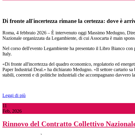
Di fronte all'incertezza rimane la certezza: dove è arr
Roma, 4 febbraio 2026 – È intervenuto oggi Massimo Medugno, Direttore
Nazionale organizzata da Legambiente, di cui Assocarta è main sponso
Nel corso dell'evento Legambiente ha presentato il Libro Bianco con pr
Italy.
«Di fronte all'incertezza del quadro economico, regolatorio ed energetic
Paper Industrial Deal.» ha dichiarato Medugno. «Il settore cartario s
stabili, coerenti e di politiche industriali che accompagnano davvero la
Leggi di più
11
Feb, 2026
Rinnovo del Contratto Collettivo Nazionale 