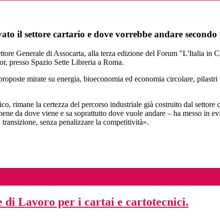
ivato il settore cartario e dove vorrebbe andare secondo
 Generale di Assocarta, alla terza edizione del Forum "L'Italia in Can
r, presso Spazio Sette Libreria a Roma.
oposte mirate su energia, bioeconomia ed economia circolare, pilastri f
o, rimane la certezza del percorso industriale già costruito dal settore 
a bene da dove viene e sa soprattutto dove vuole andare – ha messo in 
 transizione, senza penalizzare la competitività».
di Lavoro per i cartai e cartotecnici.