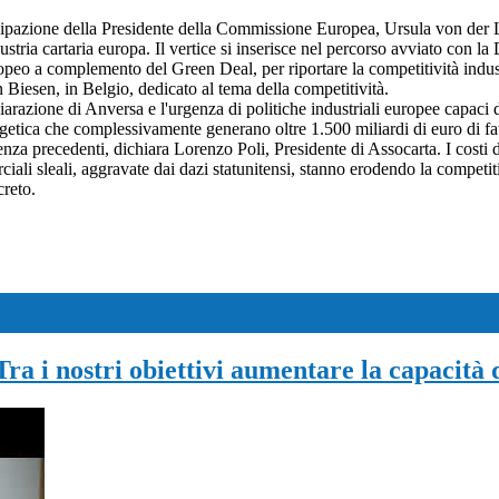
tecipazione della Presidente della Commissione Europea, Ursula von der L
a cartaria europa. Il vertice si inserisce nel percorso avviato con la D
opeo a complemento del Green Deal, per riportare la competitività indust
 Biesen, in Belgio, dedicato al tema della competitività.
iarazione di Anversa e l'urgenza di politiche industriali europee capaci d
ergetica che complessivamente generano oltre 1.500 miliardi di euro di fat
nza precedenti, dichiara Lorenzo Poli, Presidente di Assocarta. I costi del
iali sleali, aggravate dai dazi statunitensi, stanno erodendo la competit
creto.
a i nostri obiettivi aumentare la capacità d