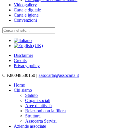
Videogallery
Carta e digitale
Carta e igiene
Convenzioni
Disclaimer
Credits
Privacy policy
C.F.80048530150
|
assocarta@assocarta.it
Home
Chi siamo
Statuto
Organi sociali
Aree di attività
Relazioni con la filiera
Struttura
Assocarta Servizi
Aziende associate