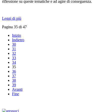
riflessione su queste tematiche e ad agire di conseguenza.
Leggi di più
Pagina 35 di 47
Inizio
Indietro
30
31
32
33
34
35
36
37
38
39
Avanti
Fine