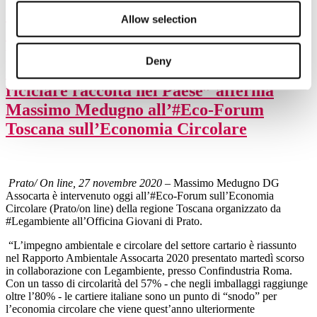
“Nel più grande distretto cartario
Allow selection
d’Europa si realizza oltre il 27% della
produzione di carta e cartone nazionale,
Deny
con l’utilizzo del 29% della carta da
riciclare raccolta nel Paese” afferma
Massimo Medugno all’#Eco-Forum
Toscana sull’Economia Circolare
Prato/ On line, 27 novembre 2020 –
Massimo Medugno DG
Assocarta è intervenuto oggi all’#Eco-Forum sull’Economia
Circolare (Prato/on line) della regione Toscana organizzato da
#Legambiente all’Officina Giovani di Prato.
“L’impegno ambientale e circolare del settore cartario è riassunto
nel Rapporto Ambientale Assocarta 2020 presentato martedì scorso
in collaborazione con Legambiente, presso Confindustria Roma.
Con un tasso di circolarità del 57% - che negli imballaggi raggiunge
oltre l’80% - le cartiere italiane sono un punto di “snodo” per
l’economia circolare che viene quest’anno ulteriormente