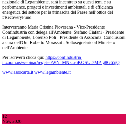
nazionale di Legambiente, sarà incentrato su questi temi e su
performance, progetti e investimenti ambientali e di efficienza
energetica del settore per la #rinascita del Paese nell’ottica del
#RecoveryFund.
Interverranno Maria Cristina Piovesana - Vice-Presidente
Confindustria con delega all'Ambiente, Stefano Ciafani - Presidente
di Legambiente, Lorenzo Poli - Presidente di Assocarta. Conclusioni
a cura dell'On. Roberto Morassut - Sottosegretario al Ministero
dell'Ambiente.
Per iscriverti clicca qui:
https://confindustria-
it.zoom.us/webinar/register/WN_MNk-x6KOSU-7MPJg8G65jQ
www.assocarta.it
www.legambiente.it
12
Nov, 2020