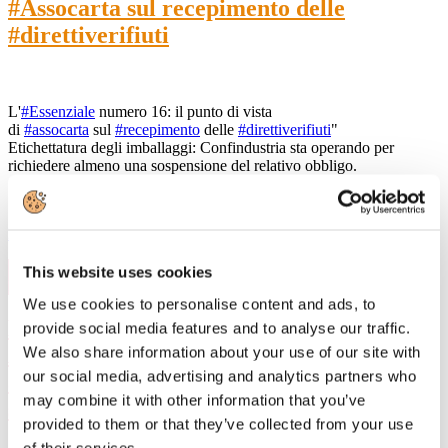
#Assocarta sul recepimento delle
#direttiverifiuti
L'
#Essenziale
numero 16: il punto di vista
di
#assocarta
sul
#recepimento
delle
#direttiverifiuti
"
Etichettatura degli imballaggi: Confindustria sta operando per
richiedere almeno una sospensione del relativo obbligo.
Leggi di più
11
This website uses cookies
Dic, 2020
We use cookies to personalise content and ads, to
Dichiarazione congiunta Assocarta,
provide social media features and to analyse our traffic.
Assografici e OO.SS: “I comitati
We also share information about your use of our site with
our social media, advertising and analytics partners who
aziendali Covid-19 hanno funzionato: la
may combine it with other information that you’ve
salute dei lavoratori al primo posto”
provided to them or that they’ve collected from your use
of their services.