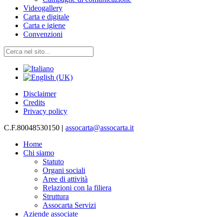
Videogallery
Carta e digitale
Carta e igiene
Convenzioni
Disclaimer
Credits
Privacy policy
C.F.80048530150
|
assocarta@assocarta.it
Home
Chi siamo
Statuto
Organi sociali
Aree di attività
Relazioni con la filiera
Struttura
Assocarta Servizi
Aziende associate