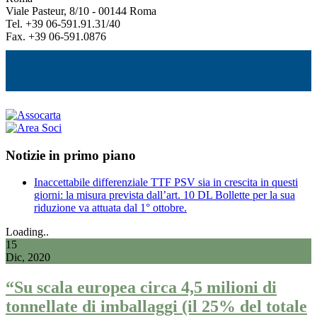
Viale Pasteur, 8/10 - 00144 Roma
Tel. +39 06-591.91.31/40
Fax. +39 06-591.0876
Notizie in primo piano
Inaccettabile differenziale TTF PSV sia in crescita in questi
giorni: la misura prevista dall’art. 10 DL Bollette per la sua
riduzione va attuata dal 1° ottobre.
Loading..
15
Dic, 2020
“Su scala europea circa 4,5 milioni di
tonnellate di imballaggi (il 25% del totale