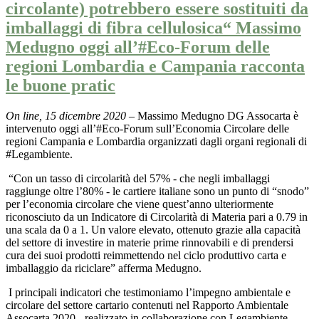
circolante) potrebbero essere sostituiti da
imballaggi di fibra cellulosica“ Massimo
Medugno oggi all’#Eco-Forum delle
regioni Lombardia e Campania racconta
le buone pratic
On line, 15 dicembre 2020 –
Massimo Medugno DG Assocarta è
intervenuto oggi all’#Eco-Forum sull’Economia Circolare delle
regioni Campania e Lombardia organizzati dagli organi regionali di
#Legambiente.
“Con un tasso di circolarità del 57% - che negli imballaggi
raggiunge oltre l’80% - le cartiere italiane sono un punto di “snodo”
per l’economia circolare che viene quest’anno ulteriormente
riconosciuto da un Indicatore di Circolarità di Materia pari a 0.79 in
una scala da 0 a 1. Un valore elevato, ottenuto grazie alla capacità
del settore di investire in materie prime rinnovabili e di prendersi
cura dei suoi prodotti reimmettendo nel ciclo produttivo carta e
imballaggio da riciclare” afferma Medugno.
I principali indicatori che testimoniamo l’impegno ambientale e
circolare del settore cartario contenuti nel Rapporto Ambientale
Assocarta 2020 - realizzato in collaborazione con Legambiente –