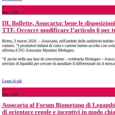
5
Mar, 2026
DL Bollette, Assocarta: bene le disposizioni
TTF. Occorre modificare l’articolo 6 per t
Roma, 3 marzo 2026
– Assocarta, nell'ambito delle audizioni indette 
cartario. “I produttori italiani di carta e cartone hanno accolto con s
afferma il DG Assocarta Massimo Medugno.
“E anche nella sua fase di conversione – evidenzia Medugno – Assocarta 
servizio di liquidità per cercare di annullare il differenziale tra il m
Leggi di più
4
Mar, 2026
Assocarta al Forum Biometano di Legambien
di orientare regole e incentivi in modo chia