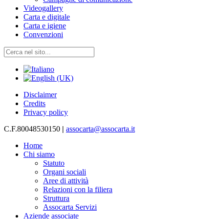
Videogallery
Carta e digitale
Carta e igiene
Convenzioni
Disclaimer
Credits
Privacy policy
C.F.80048530150
|
assocarta@assocarta.it
Home
Chi siamo
Statuto
Organi sociali
Aree di attività
Relazioni con la filiera
Struttura
Assocarta Servizi
Aziende associate