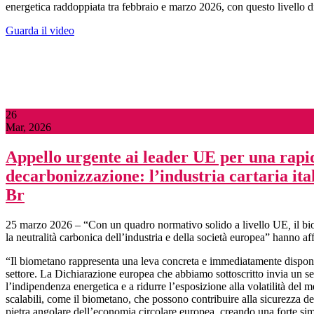
energetica raddoppiata tra febbraio e marzo 2026, con questo livello di pr
Guarda il video
26
Mar, 2026
Appello urgente ai leader UE per una rapid
decarbonizzazione: l’industria cartaria ita
Br
25 marzo 2026
–
“Con un quadro normativo solido a livello UE
,
il b
la neutralità carbonica dell’industria e della società europea” hanno a
“Il biometano rappresenta una leva concreta e immediatamente disponibil
settore. La Dichiarazione europea che abbiamo sottoscritto invia un seg
l’indipendenza energetica e a ridurre l’esposizione alla volatilità del m
scalabili, come il biometano, che possono contribuire alla sicurezza de
pietra angolare dell’economia circolare europea, creando una forte simbi