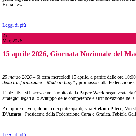
Bruxelles.
Leggi di più
25
Mar, 2026
15 aprile 2026, Giornata Nazionale del Mad
25 marzo 2026
– Si terrà mercoledì 15 aprile, a partire dalle ore 10:0
della trasformazione – Made in Italy”
, promosso dalla Federazione Car
L'iniziativa si inserisce nell'ambito della
Paper Week
organizzata da C
strategici legati allo sviluppo delle competenze e all'innovazione nella f
Ad aprire i lavori, dopo la dei partecipanti, sarà
Stefano Pileri
, Vice-
D'Amato
, Presidente della Federazione Carta e Grafica, Fabiola Gal
Leggi di più