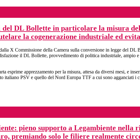
 del DL Bollette in particolare la misura del
utelare la cogenerazione industriale ed evit
dalla X Commissione della Camera sulla conversione in legge del DL Boll
oddisfazione il DL Bollette, provvedimento di politica industriale, ampio 
esprime apprezzamento per la misura, attesa da diversi mesi, e inserita 
ercato italiano PSV e quello del Nord Europa TTF a cui sono agganciati i c
te: pieno supporto a Legambiente nella ric
ro, premiando solo le filiere realmente circ