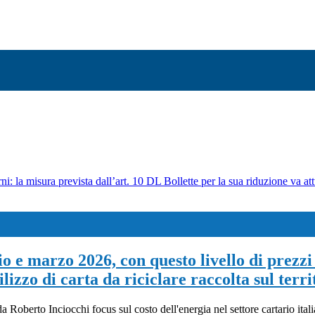
ni: la misura prevista dall’art. 10 DL Bollette per la sua riduzione va att
 e marzo 2026, con questo livello di prezzi 
lizzo di carta da riciclare raccolta sul terri
 Roberto Inciocchi focus sul costo dell'energia nel settore cartario ital