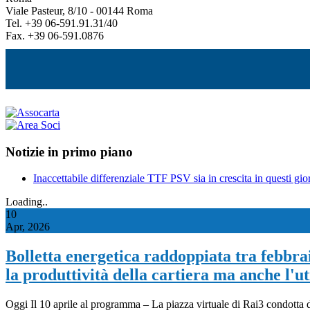
Viale Pasteur, 8/10 - 00144 Roma
Tel. +39 06-591.91.31/40
Fax. +39 06-591.0876
Notizie in primo piano
Inaccettabile differenziale TTF PSV sia in crescita in questi gior
Loading..
10
Apr, 2026
Bolletta energetica raddoppiata tra febbraio
la produttività della cartiera ma anche l'uti
Oggi Il 10 aprile al programma – La piazza virtuale di Rai3 condotta da