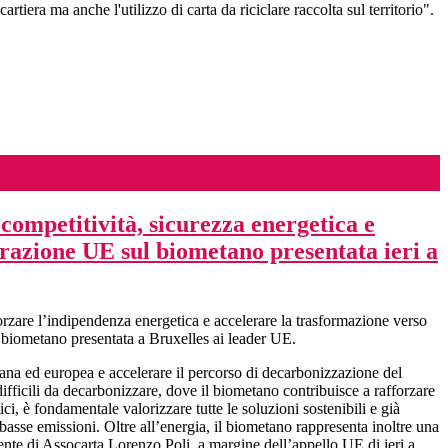
rtiera ma anche l'utilizzo di carta da riciclare raccolta sul territorio".
ompetitività, sicurezza energetica e
arazione UE sul biometano presentata ieri a
orzare l’indipendenza energetica e accelerare la trasformazione verso
l biometano presentata a Bruxelles ai leader UE.
liana ed europea e accelerare il percorso di decarbonizzazione del
difficili da decarbonizzare, dove il biometano contribuisce a rafforzare
ici, è fondamentale valorizzare tutte le soluzioni sostenibili e già
basse emissioni. Oltre all’energia, il biometano rappresenta inoltre una
idente di Assocarta Lorenzo Poli, a margine dell’appello UE di ieri a