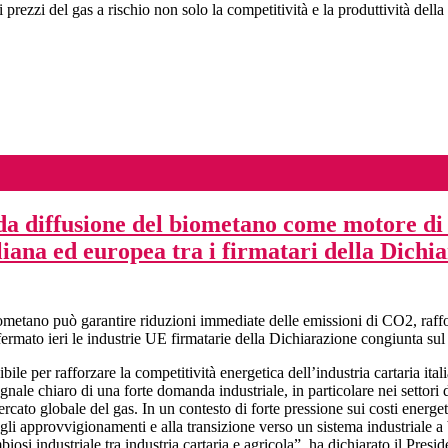
ezzi del gas a rischio non solo la competitività e la produttività della ca
a diffusione del biometano come motore di c
liana ed europea tra i firmatari della Dichi
iometano può garantire riduzioni immediate delle emissioni di CO2, raff
ffermato ieri le industrie UE firmatarie della Dichiarazione congiunta su
e per rafforzare la competitività energetica dell’industria cartaria ita
nale chiaro di una forte domanda industriale, in particolare nei settori 
ercato globale del gas. In un contesto di forte pressione sui costi energet
gli approvvigionamenti e alla transizione verso un sistema industriale a 
osi industriale tra industria cartaria e agricola”, ha dichiarato il Pres