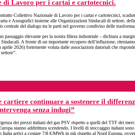
di Lavoro per i cartai e cartotecnici.
Contratto Collettivo Nazionale di Lavoro per i cartai e cartotecnici, sc
rta e Assografici insieme alle Organizzazioni Sindacali di settore, defi
lo centrale del dialogo tra le parti nel governo condiviso delle trasformaz
n passaggio rilevante per la nostra filiera industriale – dichiara a mar
i Sindacali. A fronte di un importante recupero dell’inflazione, riteni
 da aprile 2026) fortemente voluta dalle associazioni datoriali che rispon
settore”.
cartiere continuare a sostenere il differenzi
intervenga senza indugi”
genza dei prezzi italiani del gas PSV rispetto a quelli del TTF dei merca
ropa stanno addirittura scendendo. I livelli di stoccaggio italiani sono m
Italia arrivi a costare 7/8 €/MWh in più rispetto al Nord Europa, ovvero