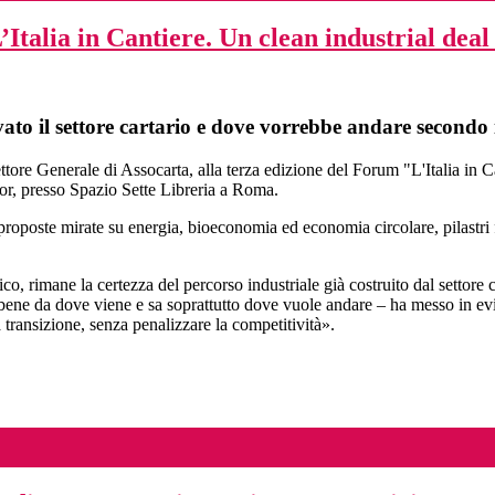
Italia in Cantiere. Un clean industrial deal
ivato il settore cartario e dove vorrebbe andare secondo
 Generale di Assocarta, alla terza edizione del Forum "L'Italia in Can
r, presso Spazio Sette Libreria a Roma.
oposte mirate su energia, bioeconomia ed economia circolare, pilastri f
o, rimane la certezza del percorso industriale già costruito dal settore 
a bene da dove viene e sa soprattutto dove vuole andare – ha messo in 
 transizione, senza penalizzare la competitività».