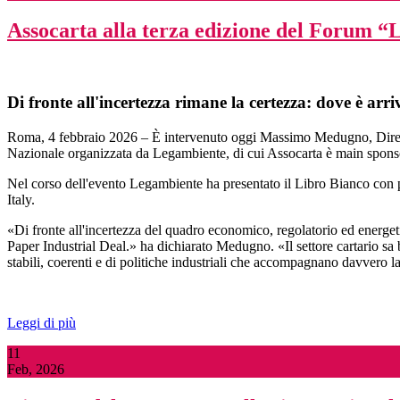
Assocarta alla terza edizione del Forum “L’
Di fronte all'incertezza rimane la certezza: dove è arr
Roma, 4 febbraio 2026 – È intervenuto oggi Massimo Medugno, Direttore
Nazionale organizzata da Legambiente, di cui Assocarta è main sponso
Nel corso dell'evento Legambiente ha presentato il Libro Bianco con pr
Italy.
«Di fronte all'incertezza del quadro economico, regolatorio ed energetic
Paper Industrial Deal.» ha dichiarato Medugno. «Il settore cartario s
stabili, coerenti e di politiche industriali che accompagnano davvero la
Leggi di più
11
Feb, 2026