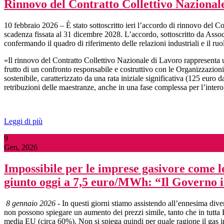
Rinnovo del Contratto Collettivo Nazionale 
10 febbraio 2026 – È stato sottoscritto ieri l’accordo di rinnovo del 
scadenza fissata al 31 dicembre 2028. L’accordo, sottoscritto da Assoca
confermando il quadro di riferimento delle relazioni industriali e il ruo
«Il rinnovo del Contratto Collettivo Nazionale di Lavoro rappresenta u
frutto di un confronto responsabile e costruttivo con le Organizzazion
sostenibile, caratterizzato da una rata iniziale significativa (125 euro
retribuzioni delle maestranze, anche in una fase complessa per l’intero 
Leggi di più
9
Gen, 2026
Impossibile per le imprese gasivore come le 
giunto oggi a 7,5 euro/MWh: “Il Governo 
8 gennaio 2026
- In questi giorni stiamo assistendo all’ennesima diver
non possono spiegare un aumento dei prezzi simile, tanto che in tutta Eu
media EU (circa 60%). Non si spiega quindi per quale ragione il gas in 