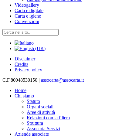
Videogallery
Carta e digitale
Carta e igiene
Convenzioni
Disclaimer
Credits
Privacy policy
C.F.80048530150
|
assocarta@assocarta.it
Home
Chi siamo
Statuto
Organi sociali
Aree di attività
Relazioni con la filiera
Struttura
Assocarta Servizi
Aziende associate