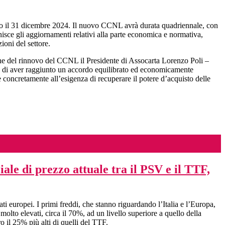
aduto il 31 dicembre 2024. Il nuovo CCNL avrà durata quadriennale, con
nisce gli aggiornamenti relativi alla parte economica e normativa,
ioni del settore.
gine del rinnovo del CCNL il Presidente di Assocarta Lorenzo Poli –
amo di aver raggiunto un accordo equilibrato ed economicamente
de concretamente all’esigenza di recuperare il potere d’acquisto delle
ale di prezzo attuale tra il PSV e il TTF,
ti europei. I primi freddi, che stanno riguardando l’Italia e l’Europa,
olto elevati, circa il 70%, ad un livello superiore a quello della
 il 25% più alti di quelli del TTF.